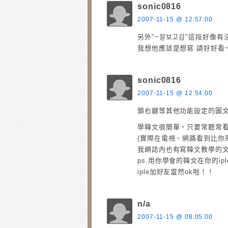
sonic0816
2007-11-15 @ 12:57:00
另外"~잘보고감"這段好像
我想他應該是想寫 請好好看~
sonic0816
2007-11-15 @ 12:54:00
鎖右鍵等其他功能設定的圖文
學韓文很簡單，只要常聽常
(實際在電視、網路看到比你
我網誌內也有寫韓文教學的文
ps.用你學會的韓文在你的i
iple加好友當然ok啦！！
n/a
2007-11-15 @ 08:05:00