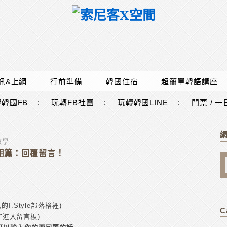
訊&上網
行前準備
韓國住宿
超簡單韓語講座
韓國FB
玩轉FB社團
玩轉韓國LINE
門票 / 
教學
)使用篇：回覆留言！
I.Style部落格裡)
C
록"進入留言板)