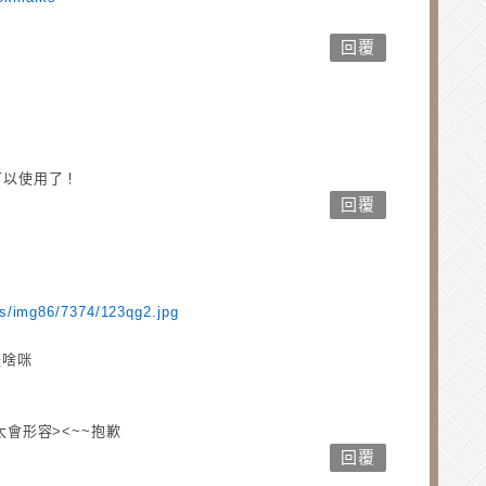
回覆
？
可以使用了！
回覆
us/img86/7374/123qg2.jpg
是啥咪
會形容><~~抱歉
回覆