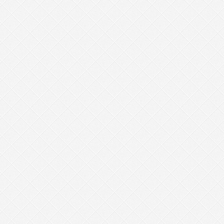
%AB%E6%98%93%E9%80%9A-