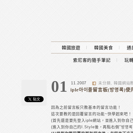
Main Menu
韓國旅遊
韓國美食
通
索尼客的隨手筆記
玩轉
01
11.2007
未分類
,
韓國網站
iple아이플留言板(방명록
因為之前留言板只教基本的留言功能！
這次要教的是回覆留言的功能~快學起來吧！
(首先還是要先登入iple網站，並進入到你自己的
(進入到你自己的I.Style後，再點右側"방명