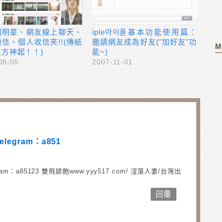
國明星、網友線上聊天、
iple아이플基本功能使用篇：
信、個人收信夾!!(傳紙
邀請網友成為好友("加好友"功
M
方神起！！)
能~)
09-05
2007-11-01
Telegram：a851
legram：a85123 雙飛舔飽www.yyy517.com/ 淫蕩人妻/台灣出
回覆