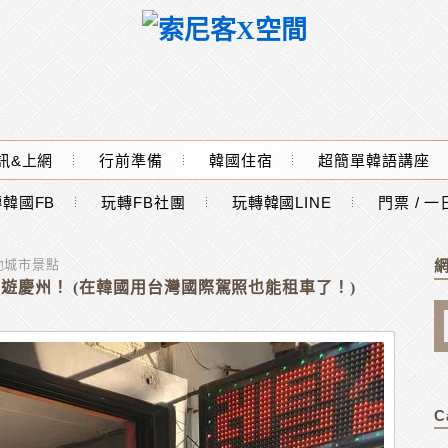
訊&上網
行前準備
韓國住宿
超簡單韓語講座
韓國FB
玩轉FB社團
玩轉韓國LINE
門票 / 
他城市景點
遊慶州！ (在韓國用台灣國際駕照也能租車了！)
C