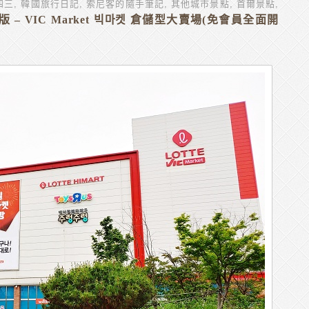
四三
,
韓國旅行日記
,
索尼客的隨手筆記
,
其他城市景點
,
首爾景點
,
 VIC Market 빅마켓 倉儲型大賣場(免會員全面開