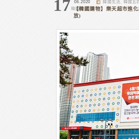
17
06.2020
韓國生活
,
韓國五
韓國旅遊
【韓國購物】樂天超市進化版 –
放)