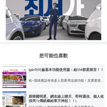
您可能也喜歡
iple아이플基本功能使用篇：給SM群星留言！！
哈~我猜應該有很多人想要用這個功能！其實要留...
2007.08.04
跟韓國明星、網友線上聊天、即時通信、個人收
信夾!!(傳紙條給東方神起！！)