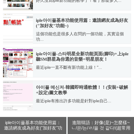
好久沒寫iple新功能的教學了！看了那麼多大...
2007.09.05
iple아이플基本功能使用篇：邀請網友成為好友
("加好友"功能~)
這個功能也是很多人在問的一個功能，其實這個
功...
2007.11.01
iple아이플-스타明星全新功能頁面(腳印)+上iple
聽SM群星為你選的音樂+明星朋友！
最近iple一直不斷有新功能上線！"...
2007.11.13
아이플 메신저-韓國即時通軟體！！(安裝+破解
+設定)圖文教學
最近iple有推出許多功能是針對iple自己...
2007.09.27
iple아이플基本功能使用篇：
進階韓語：好像(是)~怎麼樣~
邀請網友成為好友("加好友"功
ㄴ/은/는/ㄹ/을 것 같다!(超常用
能~)
韓文~)+附TV截圖教學！~