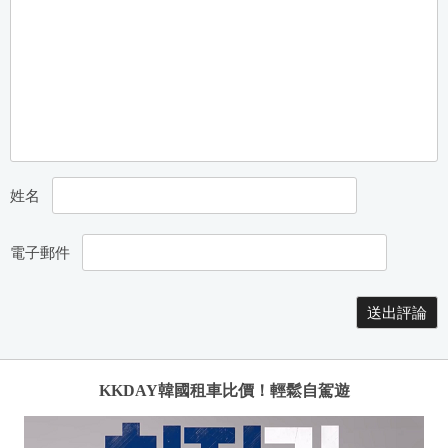
航
姓名
電子郵件
KKDAY韓國租車比價！輕鬆自駕遊