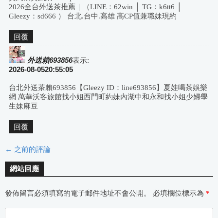
2026全台外送茶推薦｜（LINE：62win │ TG：k6tt6 │
Gleezy：sd666 ） 台北.台中.高雄 高CP值兼職妹現約
回覆
外送賴693856
表示:
2026-08-0520:55:05
台北外送茶賴693856【Gleezy ID：line693856】夏娃喝茶娛樂
網 萬華沃客旅館找小姐西門町約妹內湖中和永和找小姐少婦學
生妹麻豆
回覆
← 之前的評論
評
網站回應
論
發佈留言必須填寫的電子郵件地址不會公開。
必填欄位標示為
*
導