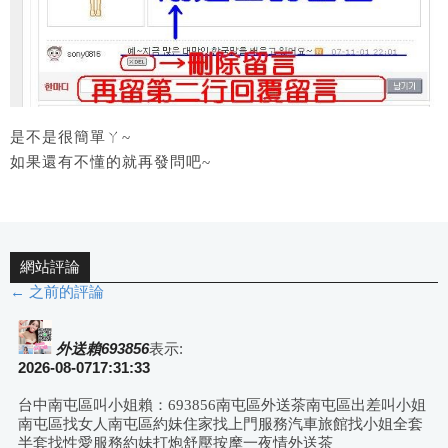
是不是很簡單ㄚ~
如果還有不懂的就再發問吧~
網站評論
← 之前的評論
評
論
外送賴693856
表示:
2026-08-0717:31:33
導
台中南屯區叫小姐賴：693856南屯區外送茶南屯區出差叫小姐
南屯區找女人南屯區約妹住家找上門服務汽車旅館找小姐全套
半套找性愛服務約妹打炮舒壓按摩一夜情外送茶