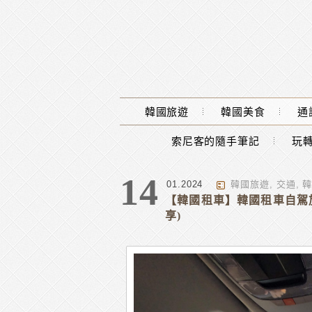
Main Menu
韓國旅遊
韓國美食
通
索尼客的隨手筆記
玩轉
分類 : 韓國旅遊小幫手
14
01.2024
韓國旅遊
,
交通
,
【韓國租車】韓國租車自駕旅
享)