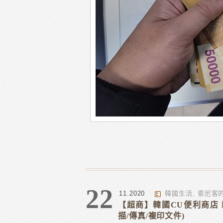
22
11.2020
韓國生活
,
索尼客
【超商】韓國CU便利商店 新
描/傳真/複印文件)