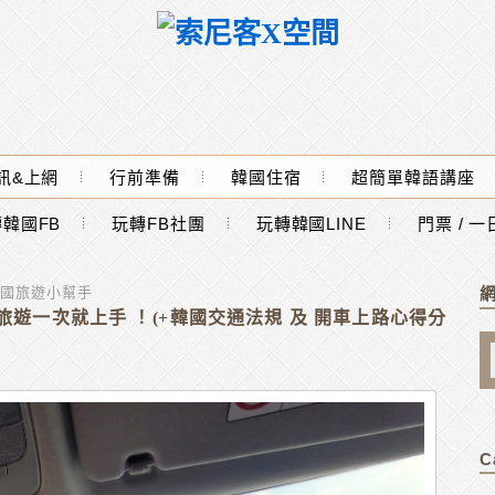
訊&上網
行前準備
韓國住宿
超簡單韓語講座
韓國FB
玩轉FB社團
玩轉韓國LINE
門票 / 
韓國旅遊小幫手
遊一次就上手 ！(+韓國交通法規 及 開車上路心得分
C