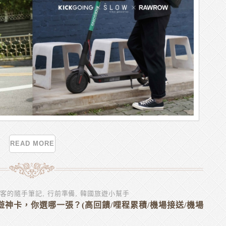
READ MORE
尼客的隨手筆記
,
行前準備
,
韓國旅遊小幫手
神卡，你選哪一張？(高回饋/哩程累積/機場接送/機場