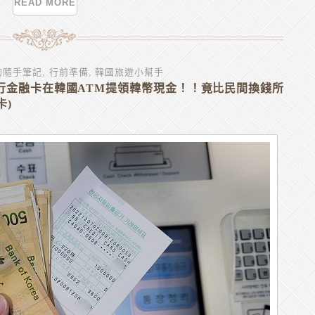
READ MORE
的隨手筆記
,
行前準備
,
韓國旅遊小幫手
行金融卡在韓國ATM提領韓幣現金！！竟比民間換錢所
卡)