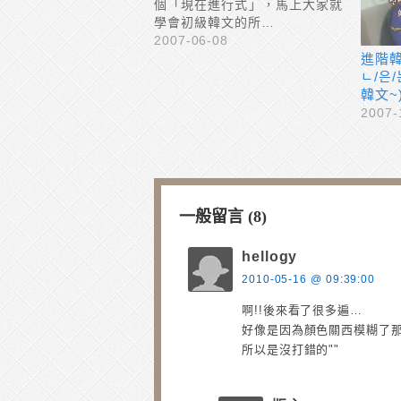
個「現在進行式」，馬上大家就
學會初級韓文的所…
2007-06-08
進階韓
ㄴ/은/
韓文~
2007-
一般留言 (8)
hellogy
2010-05-16 @ 09:39:00
啊!!後來看了很多遍…
好像是因為顏色關西模糊了那
所以是沒打錯的""