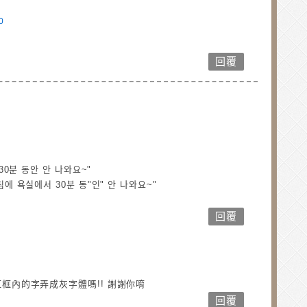
0
回覆
0분 동안 안 나와요~"
욕실에서 30분 동"인" 안 나와요~"
回覆
框內的字弄成灰字體嗎!! 謝謝你唷
回覆