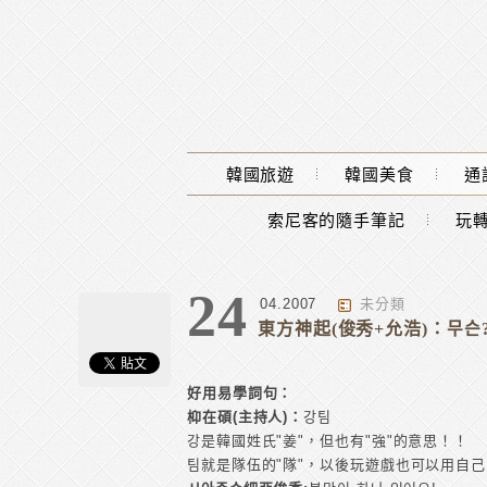
Main Menu
韓國旅遊
韓國美食
通
索尼客的隨手筆記
玩轉
24
04.2007
未分類
東方神起(俊秀+允浩)：무슨
好用易學詞句：
枊在碩(主持人)：
강팀
강是韓國姓氏"姜"，但也有"強"的意思！！
팀就是隊伍的"隊"，以後玩遊戲也可以用自