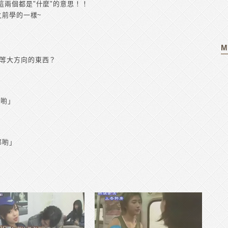
這兩個都是"什麼"的意思！！
之前學的一樣~
M
作等大方向的東西？
手喲」
耶喲」