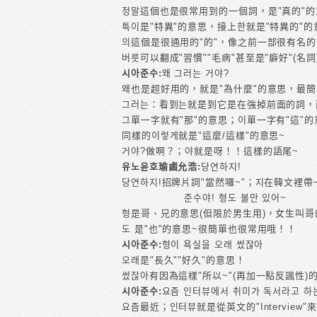
정말這個也是很常用到的一個詞，是"真的"
특이是"特異"的意思，接上한就是"特異的"的
의這個是很通用的"的"，像之前一部很有名的
버릇可以翻成"習慣""毛病"甚至是"癖好"(名詞
시아준수:
왜 그러는 거야?
왜也是超好用的，就是"為什麼"的意思，最
그러는：看到는就是到它是在強掉前面的詞，而
그單一字就有"那"的意思；이單一字有"這"
同樣的이렇게就是"這麼/這樣"的意思~
거야?做啊？；야就是呀！！這樣的語尾~
유노윤호瑜鹵允浩:
당연하지!
당연하지!招牌片詞"當然囉~"；지在韓文裡帶一
준수야! 형도 불만 있어~
형是哥、兄的意思(但限於男生用)，女生叫
도 是"也"的意思~很簡單也很常用哦！！
시아준수:
형이 욕실을 오래 썼잖아
오래是"長久""好久"的意思！
썼잖아有因為這樣"所以~"(再加一點反諷性)
시아준수:
요즘 인터뷰에서 취미가 독서라고 하
요즘最近；인터뷰就是從英文的"Intervie