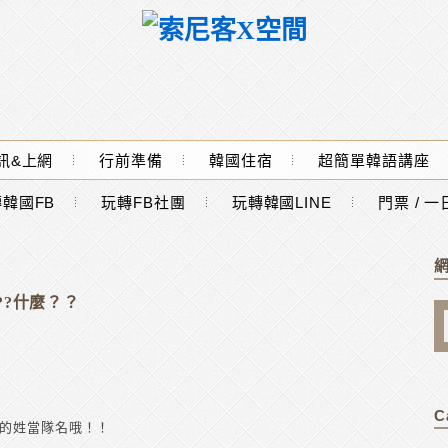
訊&上網
行前準備
韓國住宿
超簡單韓語講座
韓國FB
玩轉FB社團
玩轉韓國LINE
門票 / 
??什麼？？
C
己的姓當隊名哦！！