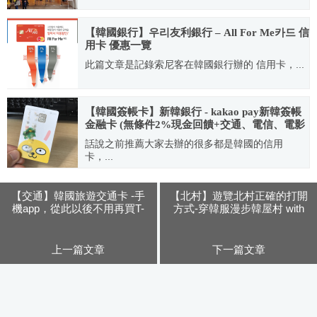
2020.04.21
【韓國銀行】우리友利銀行 – All For Me카드 信
用卡 優惠一覽
此篇文章是記錄索尼客在韓國銀行辦的 信用卡，...
2018.06.07
【韓國簽帳卡】新韓銀行 - kakao pay新韓簽帳
金融卡 (無條件2%現金回饋+交通、電信、電影
等優惠)
話說之前推薦大家去辦的很多都是韓國的信用
卡，...
2020.03.27
【交通】韓國旅遊交通卡 -手
【北村】遊覽北村正確的打開
機app，從此以後不用再買T-
方式-穿韓服漫步韓屋村 with
money 實體卡，用手機NFC刷
Oneday Hanbok玩天韓服
卡搭車
上一篇文章
下一篇文章