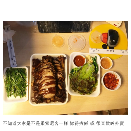
不知道大家是不是跟索尼客一樣 懶得煮飯 或 很喜歡叫外賣