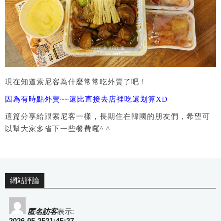
現在知道索尼客為什麼常常吃外賣了吧！
因為有時點外賣~~還比直接去店裡吃還划算XD
這篇分享給跟索尼客一樣，長期住在韓國的朋友們，希望可
以幫大家多省下一些餐費囉^ ^
網站評論
匿名訪客
表示:
2026-05-2521:45:27