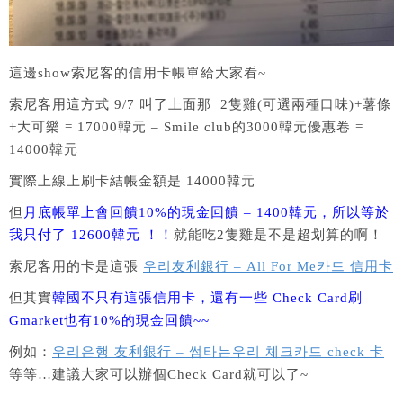
這邊show索尼客的信用卡帳單給大家看~
索尼客用這方式 9/7 叫了上面那 2隻雞(可選兩種口味)+薯條
+大可樂 = 17000韓元 – Smile club的3000韓元優惠卷 =
14000韓元
實際上線上刷卡結帳金額是 14000韓元
但
月底帳單上會回饋10%的現金回饋 – 1400韓元，所以等於
我只付了 12600韓元 ！！
就能吃2隻雞是不是超划算的啊！
索尼客用的卡是這張
우리友利銀行 – All For Me카드 信用卡
但其實
韓國不只有這張信用卡，還有一些 Check Card刷
Gmarket也有10%的現金回饋~~
例如：
우리은행 友利銀行 – 썸타는우리 체크카드 check 卡
等等…建議大家可以辦個Check Card就可以了~