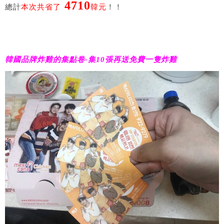
4710
總計
本次共省了
韓元
！！
韓國品牌炸雞的集點卷-集10張再送免費一隻炸雞