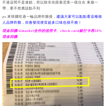
不過這間不是連鎖，所以除非你跟索尼客一樣住在 東廟一
帶，要不然應該點不到
ps.來韓國吃過一輪品牌炸雞後，
建議大家可以點點看這種個
人品牌炸雞，你會發現便宜超多口味也很不賴！
現金回饋-Gmarket合作的信用卡、check card銀行卡再10%
現金回饋