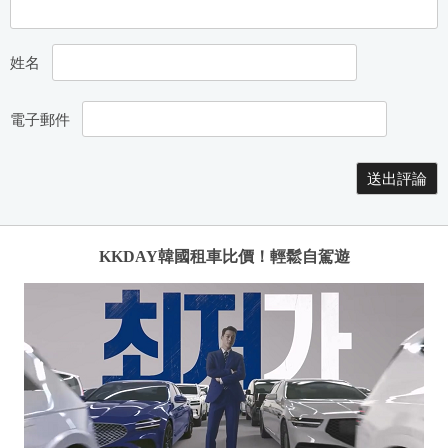
姓名
電子郵件
KKDAY韓國租車比價！輕鬆自駕遊