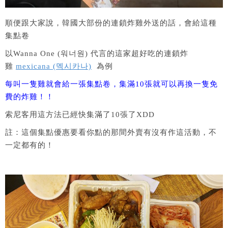
順便跟大家說，韓國大部份的連鎖炸雞外送的話，會給這種
集點卷
以Wanna One (워너원) 代言的這家超好吃的連鎖炸
雞
mexicana (멕시카나)
為例
每叫一隻雞就會給一張集點卷，集滿10張就可以再換一隻免
費的炸雞！！
索尼客用這方法已經快集滿了10張了XDD
註：這個集點優惠要看你點的那間外賣有沒有作這活動，不
一定都有的！