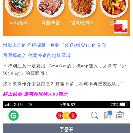
滑動上面的分類欄目，選到『外送(배달)』的頁面
再選擇輸入 你要外送的地址區域
＊特別注意一定要用 Gmarket的手機app進入，才會有『外
送(배달)』的頁面哦！
接下來操作介面就跟요기요差不多，我就不再重覆說明了！
線上結帳-優惠卷現折3000韓元