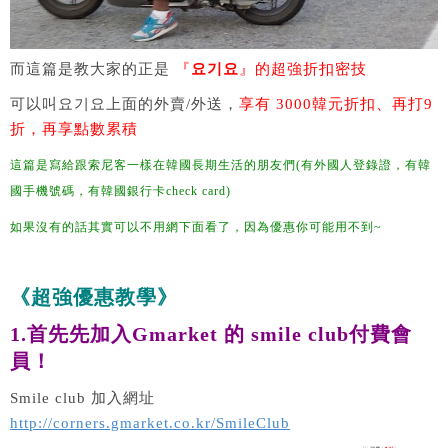
而這篇是教大家的正是
『
요기요
』的超強折扣密技
可以叫요기요上面的外賣/外送，
享有 3000韓元折扣、再打9
折，再享點數累積
這篇是寫給跟索尼客一樣在韓國長期生活的朋友們(有外國人登錄證，有韓
國手機號碼，有韓國銀行卡check card)
如果沒有的話其實可以不用網下面看了，因為優惠你可能用不到~
《超強優惠教學》
1.首先先加入Gmarket 的 smile club付費會
員！
Smile club 加入網址
http://corners.gmarket.co.kr/SmileClub