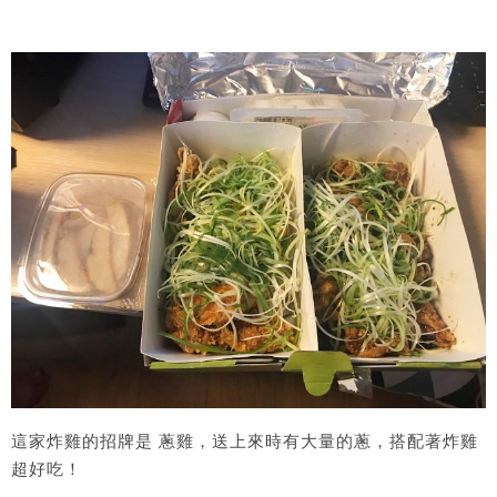
這家炸雞的招牌是 蔥雞，送上來時有大量的蔥，搭配著炸雞
超好吃！