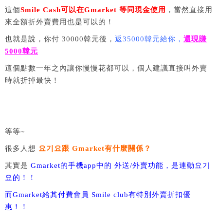
這個
Smile Cash可以在Gmarket 等同現金使用
，當然直接用
來全額折外賣費用也是可以的！
也就是說，你付 30000韓元後，
返35000韓元給你，
還現賺
5000韓元
這個點數一年之內讓你慢慢花都可以，個人建議直接叫外賣
時就折掉最快！
等等~
很多人想
요기요跟 Gmarket有什麼關係？
其實是
Gmarket的手機app中的 外送/外賣功能，是連動요기
요的！！
而Gmarket給其付費會員 Smile club有特別外賣折扣優
惠！！