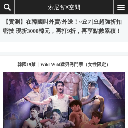
索尼客X空間
【實測】在韓國叫外賣/外送！~요기요超強折扣
密技 現折3000韓元，再打9折，再享點數累積！
韓國19禁｜Wild Wild猛男秀門票（女性限定）