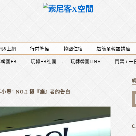
訊&上網
行前準備
韓國住宿
超簡單韓語講座
韓國FB
玩轉FB社團
玩轉韓國LINE
門票 / 
小聚" NO.2 攝『癮』者的告白
C