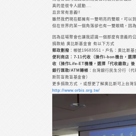
真的是很令人感動….
且非常有意義!!
雖然我們現在都擁有一雙明亮的雙眼，可以
但在世界的某一個角落卻也有一雙眼睛，因為
因為這場聚會也讓我認識一個那麼有意義的公
捐款給 奧比斯基金會 有以下方式
郵政劃撥
：帳號19683551，戶名：奧比斯
便利商店
：7-11代收（操作i-bon機台
收（操作Life-ET機檯，選擇「代收繳款
銀行匯款/ATM轉帳
：台灣銀行民生分行（代碼：
斯防盲救盲基金會）
更多捐款方式 ，或想更了解奧比斯可上台灣
http://www.orbis.org.tw/