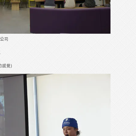
總公司
感
的感覺)