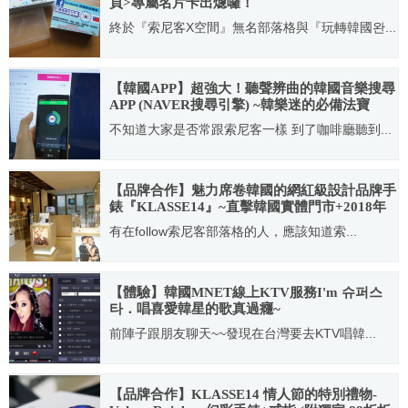
頁>專屬名片卡出爈囉！
終於『索尼客X空間』無名部落格與『玩轉韓國완...
2012.02.12
【韓國APP】超強大！聽聲辨曲的韓國音樂搜尋
APP (NAVER搜尋引擎) ~韓樂迷的必備法寶
~2020更新
不知道大家是否常跟索尼客一樣 到了咖啡廳聽到...
2015.06.19
【品牌合作】魅力席卷韓國的網紅級設計品牌手
錶『KLASSE14』~直擊韓國實體門市+2018年
新款！！(內有獨家優惠碼)
有在follow索尼客部落格的人，應該知道索...
2018.05.21
【體驗】韓國MNET線上KTV服務I'm 슈퍼스
타．唱喜愛韓星的歌真過癮~
前陣子跟朋友聊天~~發現在台灣要去KTV唱韓...
2010.10.02
【品牌合作】KLASSE14 情人節的特別禮物-