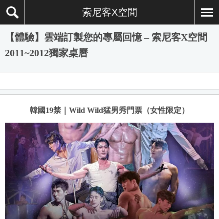
索尼客X空間
【體驗】雲端訂製您的專屬回憶 – 索尼客X空間
2011~2012獨家桌曆
韓國19禁｜Wild Wild猛男秀門票（女性限定）