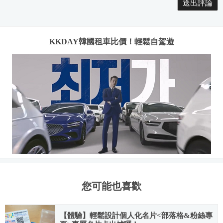
KKDAY韓國租車比價！輕鬆自駕遊
您可能也喜歡
【體驗】輕鬆設計個人化名片<部落格&粉絲專