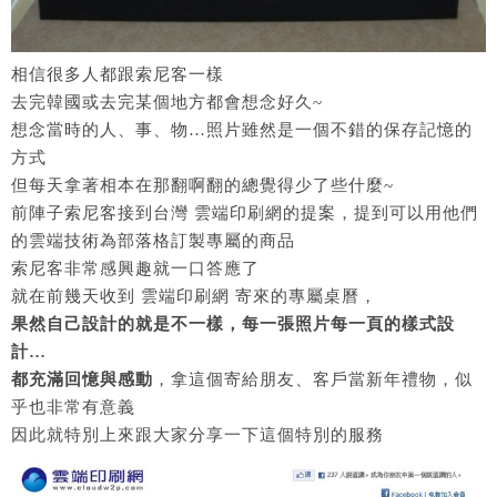
相信很多人都跟索尼客一樣
去完韓國或去完某個地方都會想念好久~
想念當時的人、事、物…照片雖然是一個不錯的保存記憶的
方式
但每天拿著相本在那翻啊翻的總覺得少了些什麼~
前陣子索尼客接到台灣 雲端印刷網的提案，提到可以用他們
的雲端技術為部落格訂製專屬的商品
索尼客非常感興趣就一口答應了
就在前幾天收到 雲端印刷網 寄來的專屬桌曆，
果然自己設計的就是不一樣，每一張照片每一頁的樣式設
計…
都充滿回憶與感動
，拿這個寄給朋友、客戶當新年禮物，似
乎也非常有意義
因此就特別上來跟大家分享一下這個特別的服務