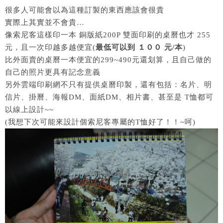
很多人可能會以為這種訂製的東西應該會很貴
實際上其實並不會貴…
像索尼客這樣印一本 銅版紙200P 雙面印刷的桌曆也才 255
元，且一次印越多越便宜(
最低可以到 １００ 元/本
)
比外面賣的桌曆一本便宜的299~490元還划算，且自己做的
自己的照片更具有記念意義
另外雲端印刷網不只有提供桌曆印製，還有包括：名片、明
信片、掛曆、海報DM、面紙DM、相片書、甚至是 T恤都可
以線上設計~~
(我想下次可能來設計個索尼客專屬的T恤好了！！~呵)