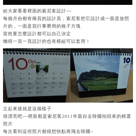
給大家看看裡面的索尼客設計~~
每個月份都有兩頁的設計頁，索尼客把它設計成一面是放照
片的，一面是寫行事曆用的格子方塊
當然要怎麼設計都可以自己決定
懶得一頁一頁設計的也有模組可以套用！
立起來後就是這個樣子
很漂亮吧~~裡面都是索尼客2011年親自去韓國拍回來的精選
照片
每次看到這些照片都很想快點再飛去韓國~