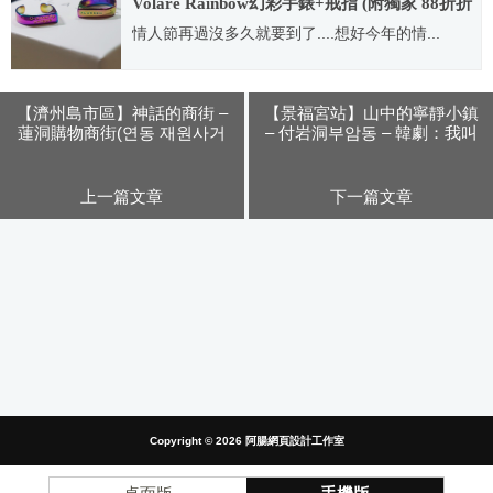
Volare Rainbow幻彩手錶+戒指 (附獨家 88折折
扣代碼)
情人節再過沒多久就要到了....想好今年的情...
2016.02.01
【濟州島市區】神話的商街 –
【景福宮站】山中的寧靜小鎮
蓮洞購物商街(연동 재원사거
– 付岩洞부암동 – 韓劇：我叫
리) + 新羅免稅店 + E-MART +
金三順 、咖啡王子1號店、我
樂天超市
的公主 拍攝地
上一篇文章
下一篇文章
Copyright © 2026
阿腸網頁設計工作室