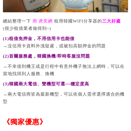
總結整理一下
用 虎奕網
租用韓國WIFI分享器的
三大好處
(很少租借業者做得到~)
(1)租借免押金，不用信用卡也能借
→沒信用卡資料外洩疑慮，或被扣高額押金的問題
(2)首爾服務處，韓國換機/即時客服沒問題
→不幸借到機王或是行程中有意外機子無法上網時，可以在
當地找得到人服務、換機
(3)韓國兩大電信、雙機型可選~~穩定度高
→兩大電信商皆為最新機型，可以依個人需求選擇適合的機
型
《獨家優惠》