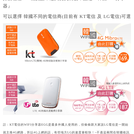
器』
可以選擇 韓國不同的電信商(目前有 KT電信 及 LG電信)可選
註：KT電信的WIFI分享器EGG是最多外國人使用的，但偷偷跟大家說LG電信是一開始
就主推4G網路，所以4G上網的話，有些地方LG的速度會較快！~不過這兩間在韓國收訊