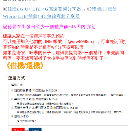
⓪
韓國LG U+ LTE 4G高速寬頻分享器
/ ⓪
韓國KT電信
Wibro+LTE(雙頻) 4G無線寬頻分享器
記得要在出發日至少一個禮拜前~45天內 預訂
建議大家在一個禮拜前事先預約!
可以先用加入他們的
LINE 帳號 『@srw8998m』，可事
先詢問打
算預約的時間是不是還有wifi分享器可以借
如果是連假、旺季的日子，建議要提前兩~三個禮拜，事先詢問
租借，要不然可能機子太搶手被借光到時就借不到了~
《借機/還機》