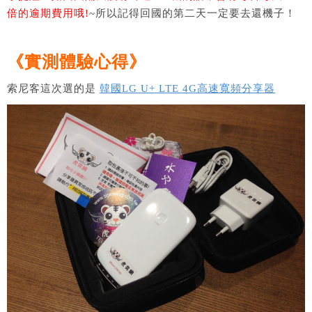
倍的逾期費用哦!
~所以記得回國的第二天一定要去還機子！
《實測體驗心得》
索尼客這次選的是
韓國LG U+ LTE 4G高速寬頻分享器