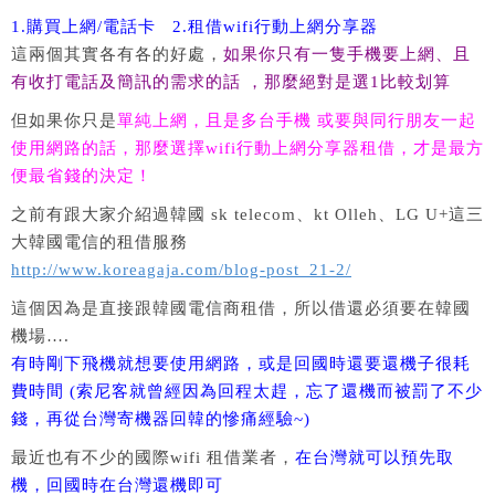
1.購買上網/電話卡 2.租借wifi行動上網分享器
這兩個其實各有各的好處，
如果你只有一隻手機要上網、且
有收打電話及簡訊的需求的話 ，那麼絕對是選1比較划算
但如果你只是
單純上網，且是多台手機 或要與同行朋友一起
使用網路的話，那麼選擇wifi行動上網分享器租借，才是最方
便最省錢的決定！
之前有跟大家介紹過韓國 sk telecom、kt Olleh、LG U+這三
大韓國電信的租借服務
http://www.koreagaja.com/blog-post_21-2/
這個因為是直接跟韓國電信商租借，所以借還必須要在韓國
機場….
有時剛下飛機就想要使用網路，或是回國時還要還機子很耗
費時間 (索尼客就曾經因為回程太趕，忘了還機而被罰了不少
錢，再從台灣寄機器回韓的慘痛經驗~)
最近也有不少的國際wifi 租借業者，
在台灣就可以預先取
機，回國時在台灣還機即可