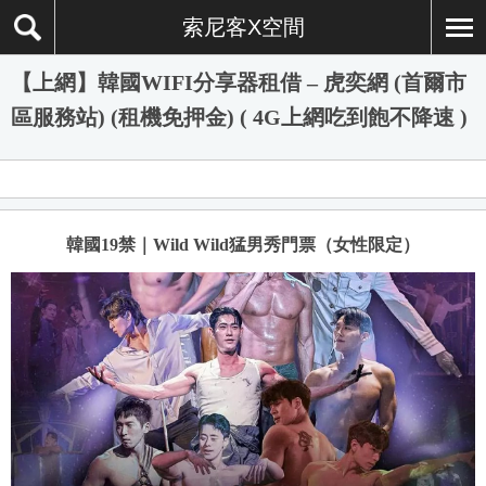
索尼客X空間
【上網】韓國WIFI分享器租借 – 虎奕網 (首爾市
區服務站) (租機免押金) ( 4G上網吃到飽不降速 )
韓國19禁｜Wild Wild猛男秀門票（女性限定）