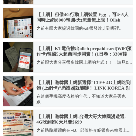
2012.07.21
【上網】租借4G行動上網裝置 Egg ，可4~5人
同時上網(8000韓圓/天)流量無上限！Olleh
WiBro Rental
之前有跟大家提過韓國的wifi很發達走到哪裡...
2011.11.04
【上網】KT電信推出olleh prepaid card(WiFi預
付卡)韓國5大超商同步開賣！(1日卷：3300韓
元)89元台幣一整天無限上網
之前跟大家分享很多韓國上網的方式！！，請見&...
2012.10.28
【上網】遊韓國上網新選擇"LTE+ 4G上網吃到
飽 (上網卡)"憑護照就能辦！ LINK KOREA 링
크코리아~2018年新辦公室地址更新
在這個手機高度依賴的年代，不知道大家是否也
跟...
2016.07.31
【上網】遊韓國上網-台灣大哥大韓國漫遊通-
4G吃到飽6天只要$699
之前路路續續的在FB、部落格介紹很多來韓國上...