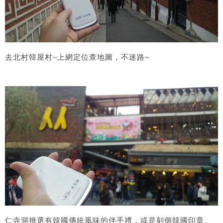
去北村韓屋村~上網定位查地圖，不迷路~
仁寺洞挑選有韓國傳統風味的伴手禮，或是刻個韓國印章、