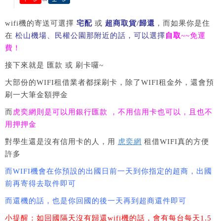
wifi機的寄送可選擇
宅配
或
超商取貨/歸還
，而如果你是住
在
松山機場、民權公園那附近的話，可以選擇
自取
~~免運
費！
接下來就是 匯款 或 刷卡囉~
大部份的WIFI租借業者都採刷卡，除了WIFI租金外，還會預
刷一大筆金額押金
而
虎奕網則是可以用銀行匯款 ，不用信用卡也可以，且也不
用押押金
對學生還是沒有信用卡的人，用
虎奕網
租借WIFI真的方便
許多
而WIFI機會在你預設的出國日前一天到你指定的超商，出國
前再寄得去取件即可
而還機的話，也是你回國的後一天再到超商還件即可
小提醒：如回國隔天沒有歸還wifi機的話，會有每台每天1.5