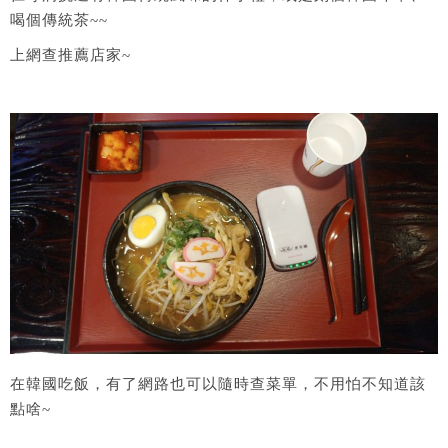
喝個傳統茶~~
上網查推薦店家~
在韓國吃飯，有了網路也可以隨時查菜單，不用怕不知道該
點啥~