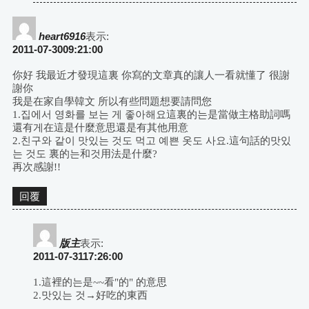
heart6916
表示:
2011-07-3009:21:00
你好 我最近才發現這裏 你寫的文章真的讓人一看就懂了 很謝
謝你
我是在家自學韓文 所以有些問題想要請問您
1.집에서 영화를 보는 게 좋아해요這裏的는是當做主格助詞嗎
還有게在這是什麼意思還是有其他用意
2.친구와 같이 맛있는 것도 먹고 예쁜 옷도 사요.這句話的맛있
는 것도 裏的는和것用法是什麼?
再次感謝!!
回覆
版主
表示:
2011-07-3117:26:00
1.這裡的는是~~看"的" 的意思
2.맛있는 것→好吃的東西