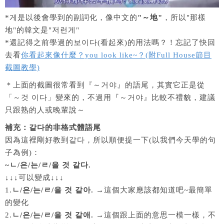
*게是以後會學到的副詞化，像中文的
"～地"
，所以"那樣
地"的韓文是"저런게"
*還記得之前學過的보이다(看起來)的用法嗎？！忘記了快回
去看
你看起來像什麼？you look like~？(附Full House節目
截圖教學)
＊上面的截圖很常看到『～거야』的語尾，其實它正是從
「～것 이다」變來的，不過用『～거야』比較不禮貌，建議
只跟熟的人或晚輩說～
補充：같다的非格式體語尾
因為這裡剛好教到같다，所以順便提一下(以我們今天學的句
子為例)：
~ㄴ/은/는/ㄹ/을 것 같다.
↓↓↓可以變成↓↓↓
1.
ㄴ/은/는/ㄹ/을 것 같아.
→這個大家應該都知道吧~最簡單
的變化
2.
ㄴ/은/는/ㄹ/을 것 같애.
→這個跟上面的意思一模一樣，不