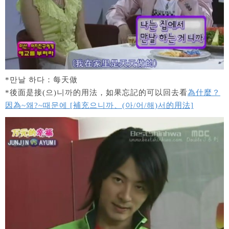
*만날 하다：每天做
*後面是接(으)니까的用法，如果忘記的可以回去看
為什麼？
因為~왜?~때문에 [補充으니까、(아/어/해)서的用法]