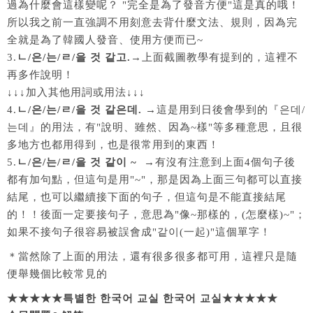
過為什麼會這樣變呢？ "完全是為了發音方便"這是真的哦！
所以我之前一直強調不用刻意去背什麼文法、規則，因為完
全就是為了韓國人發音、使用方便而已~
3.
ㄴ/은/는/ㄹ/을 것 같고.
→上面截圖教學有提到的，這裡不
再多作說明！
↓↓↓加入其他用詞或用法↓↓↓
4.
ㄴ/은/는/ㄹ/을 것 같은데.
→這是用到日後會學到的『은데/
는데』的用法，有"說明、雖然、因為~樣"等多種意思，且很
多地方也都用得到，也是很常用到的東西！
5.
ㄴ/은/는/ㄹ/을 것 같이 ~
→有沒有注意到上面4個句子後
都有加句點，但這句是用"~"，那是因為上面三句都可以直接
結尾，也可以繼續接下面的句子，但這句是不能直接結尾
的！！後面一定要接句子，意思為"像~那樣的，(怎麼樣)~"；
如果不接句子很容易被誤會成"같이(一起)"這個單字！
＊當然除了上面的用法，還有很多很多都可用，這裡只是隨
便舉幾個比較常見的
★★★★★특별한 한국어 교실
한국어 교실★★★★★