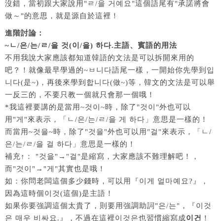
沒錯，當初跟大家說用"ㄹ/을 거예요"這個語尾有"承諾將會
做～"的意思，就是源自於這裡！
進階討論：
~ㄴ/은/는/ㄹ/을 것(이/을) 하다.主語、賓語的用法
不用我說大家應該都知道韓語的文法是可以拆開來用的
吧？！就像最早學過的~ㅂ니다語尾一樣，一開始你先學到입
니다(是~)，再後來學到합니다(做~)等，韓文的文法是可以舉
一反三的，不要只教一個就只會那一個哦！
*我這裡要講的是當用~것이~時，除了"것이"外也可以
用"게"來表示，「ㄴ/은/는/ㄹ/을 게 하다」意思是一樣的！
而當用~것을~時，除了"것을"外也可以用"걸"來表示，「ㄴ/
은/는/ㄹ/을 걸 하다」意思是一樣的！
補充↑： "것을"→"걸"是縮寫，大家應該不難理解吧！，
而"것이"→"게"其實也是哦！
如：你問老闆這個多少錢時，可以用『이게 얼마예요?』，
因為這時個이것(這個)是主語！
如果你要強調這個太貴了，則要用強調助詞"은/는"，『이것
은 매우 비싸요.』，不過在這裡이것은也習慣縮寫成
이건
！