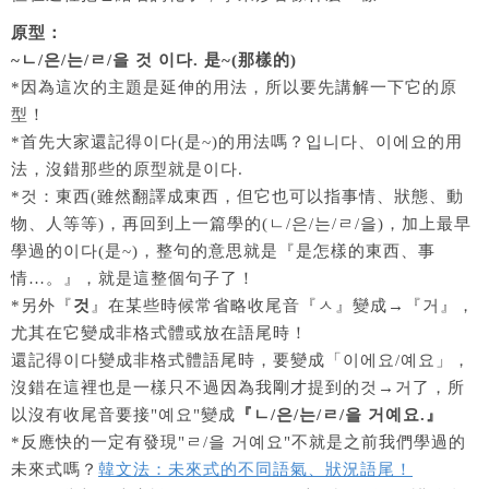
原型：
~ㄴ/은/는/ㄹ/을 것 이다. 是~(那樣的)
*因為這次的主題是延伸的用法，所以要先講解一下它的原
型！
*首先大家還記得이다(是~)的用法嗎？입니다、이에요的用
法，沒錯那些的原型就是이다.
*것：東西(雖然翻譯成東西，但它也可以指事情、狀態、動
物、人等等)，再回到上一篇學的(ㄴ/은/는/ㄹ/을)，加上最早
學過的이다(是~)，整句的意思就是『是怎樣的東西、事
情…。』，就是這整個句子了！
*另外『
것
』在某些時候常省略收尾音『ㅅ』變成→『거』，
尤其在它變成非格式體或放在語尾時！
還記得이다變成非格式體語尾時，要變成「이에요/예요」，
沒錯在這裡也是一樣只不過因為我剛才提到的것→거了，所
以沒有收尾音要接"예요"變成
『ㄴ/은/는/ㄹ/을 거예요.』
*反應快的一定有發現"ㄹ/을 거예요"不就是之前我們學過的
未來式嗎？
韓文法：未來式的不同語氣、狀況語尾！