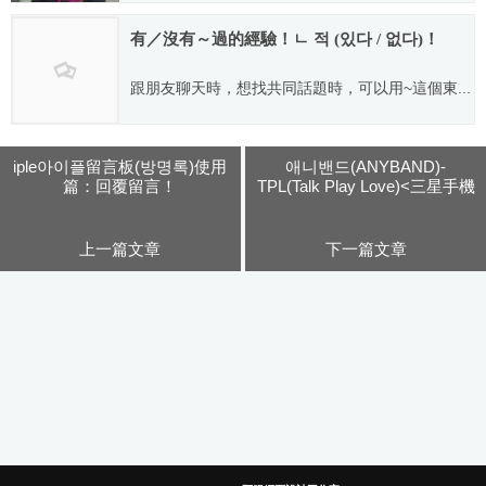
2008.01.11
有／沒有～過的經驗！ㄴ 적 (있다 / 없다)！
跟朋友聊天時，想找共同話題時，可以用~這個東...
2007.07.26
iple아이플留言板(방명록)使用
애니밴드(ANYBAND)-
篇：回覆留言！
TPL(Talk Play Love)<三星手機
廣告曲>+羅馬拼音、英譯 字
幕版MV+獨家韓、中譯歌詞
上一篇文章
下一篇文章