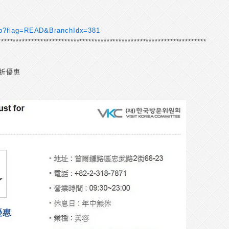
.asp?flag=READ&BranchIdx=381
****************************************************************************
折優惠