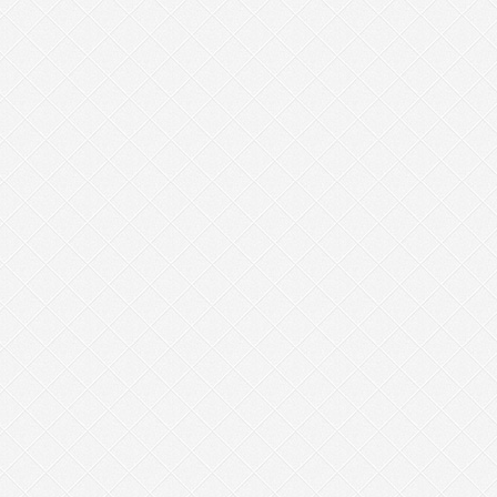
****************