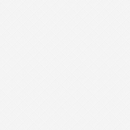
****************