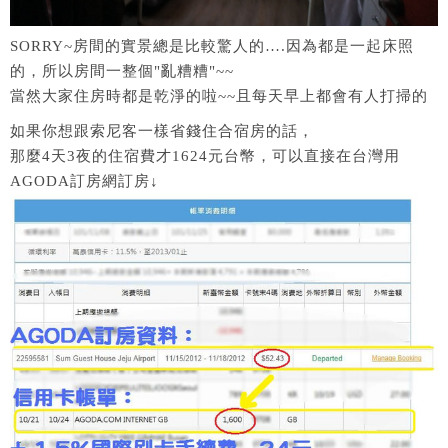
SORRY~房間的實景總是比較驚人的….因為都是一起床照
的，所以房間一整個"亂糟糟"~~
當然大家住房時都是乾淨的啦~~且每天早上都會有人打掃的
如果你想跟索尼客一樣省錢住合宿房的話，
那麼4天3夜的住宿費才1624元台幣，可以直接在台灣用
AGODA訂房網訂房↓