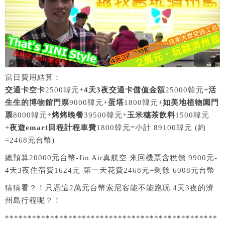
當日費用結算：
交通卡空卡
2500韓元+
4天3夜交通卡儲值金額
25000韓元+
活
生生的博物館門票
9000韓元+
蛋塔
1800韓元+
如美地植物園門
票
8000韓元+
烤烤晚餐
39500韓元+
玉米穗茶飲料
1500韓元
+
夜遊emart回程計程車費
1800韓元=小計 89100韓元 (約
=2468元台幣)
總預算20000元台幣-Jin Air真航空 來回機票含稅價 9900元-
4天3夜住宿費1624元-第一天花費2468元=剩餘 6008元台幣
猜猜看？！只憑這2萬元台幣索尼客能不能跑玩 4天3夜的濟
州島行程呢？！
***********************************************