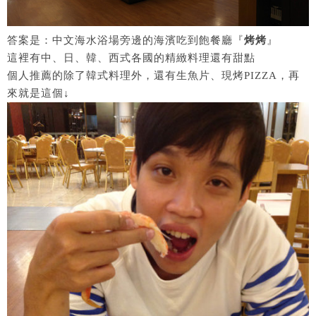
答案是：中文海水浴場旁邊的海濱吃到飽餐廳『
烤烤
』
這裡有中、日、韓、西式各國的精緻料理還有甜點
個人推薦的除了韓式料理外，還有生魚片、現烤PIZZA，再
來就是這個↓