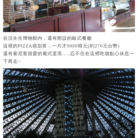
在活生生博物館內，還有附設的歐式餐廳
這裡的PIZZA很划算，一片才9900韓元(約270元台幣)
還有索尼客很愛的葡式蛋塔…..忍不住在這裡吃個點心休息一
下再走~