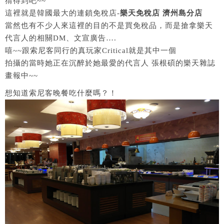
猜得到吧~~
這裡就是韓國最大的連鎖免稅店-
樂天免稅店 濟州島分店
當然也有不少人來這裡的目的不是買免稅品，而是搶拿樂天
代言人的相關DM、文宣廣告….
嘻~~跟索尼客同行的真玩家Critical就是其中一個
拍攝的當時她正在沉醉於她最愛的代言人 張根碩的樂天雜誌
畫報中~~
想知道索尼客晚餐吃什麼嗎？！