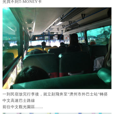
光買不到T-MONEY卡
一到民宿放完行李後，就立刻飛奔至"濟州市外巴士站"轉搭
中文高速巴士路線
前往中文觀光園區……