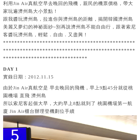
利用Jin Air真航空早去晚回的飛機，親民的機票價格，帶大
家玩遍濟州島大小景點！
跟我醬玩濟州島，拉進你與濟州島的距離，揭開韓國濟州島
美麗又夢幻的神祕面紗~別再說濟州島不能自由行，跟著索尼
客醬玩濟州島，輕鬆．自由．又盡興！
***********************************************
***********************************************
******************************
DAY 1
實錄日期：2012.11.15
由於Jin Air真航空是 早去晚回的飛機，早上9點45分就從桃
園機場 直飛 濟州島
所以索尼客起個大早，大約早上8點就到了 桃園機場第一航
廈 Jin Air櫃台辦理登機劃位手續