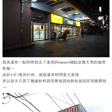
因為還有一點時間就去了蓮洞的
emart
補點這幾天用的備用
乾糧~~
由於4天3夜的行程，後面還有時間逛大賣場
所以當天只買了幾罐飲料跟同事拖買的餅乾就回民宿睡覺啦
~~