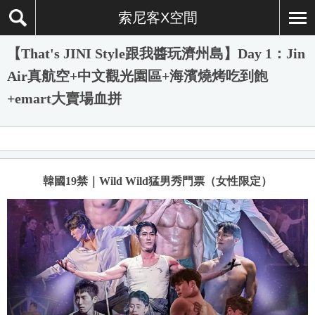
索尼客X空間
【That's JINI Style跟我醬玩濟州島】Day 1：Jin
Air真航空+中文觀光園區+海濱燒烤吃到飽
+emart大賣場血拼
韓國19禁｜Wild Wild猛男秀門票（女性限定）