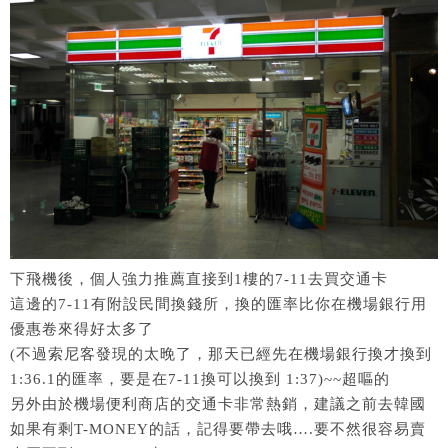
下飛機後，個人強力推薦直接到1樓的7-11去買交通卡
這邊的7-11有附設民間換錢所，換的匯率比你在機場銀行用
優惠卷來得好太多了
(不過索尼客發現的太晚了，那天已經先在機場銀行換才換到
1:36.1的匯率，要是在7-11換可以換到 1:37)~~超嘔的
另外由於機場便利商店的交通卡非常熱銷，建議之前去韓國
如果有剩T-MONEY的話，記得要帶去哦….要不然很容易賣