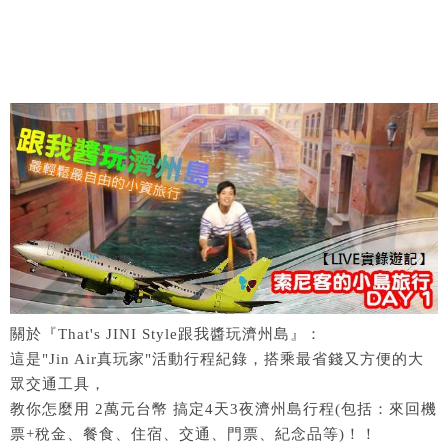
關於『That's JINI Style跟我醬玩濟州島』：
這是"Jin Air真玩家"活動行程紀錄，搭乘最省錢又方便的大
眾交通工具，
教你怎麼用 2萬元台幣 搞定4天3夜濟州島行程(包括：來回機
票+稅金、餐食、住宿、交通、門票、紀念品等)！！