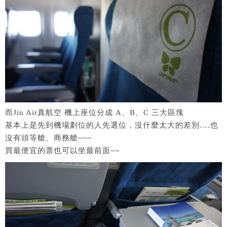
而Jin Air真航空 機上座位分成 A、B、C 三大區塊
基本上是先到機場劃位的人先選位，沒什麼太大的差別….也
沒有頭等艙、商務艙~~~
買最便宜的票也可以坐最前面~~