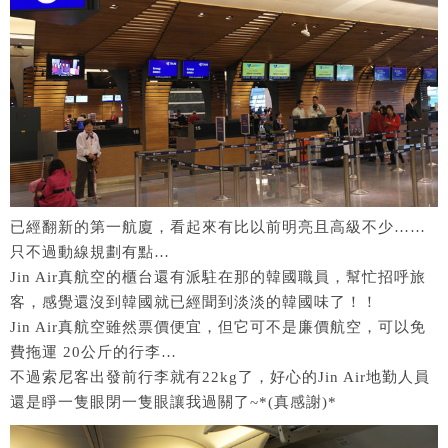
已經翻新的第一航廈，看起來有比以前明亮且高級不少……
只不過動線規劃有點…
Jin Air真航空的櫃台還有派駐在那的韓國職員，幫忙招呼旅
客，感覺還沒到韓國就已經聞到淡淡的韓國味了！！
Jin Air真航空雖然票價便宜，但它可不是廉價航空，可以免
費拖運 20公斤的行李…
不過索尼客出發前行李就有22kg了，好心的Jin Air地勤人員
還是睜一隻眼閉一隻眼讓我過關了~*(真感謝)*