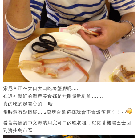
索尼客正在大口大口吃著蟹腳呢….
在這裡新鮮的海產美食都是無限量吃到飽…….
真的吃的超開心的~~哈
當時還有點懷疑….2萬塊台幣這樣玩會不會爆預算？！~~
看著美麗的中文海濱用完可口的晚餐後，就搭著機場巴士回
到濟州島市區