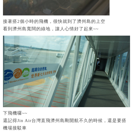
接著搭2個小時的飛機，很快就到了濟州島的上空
看到濟州島寬闊的綠地，讓人心情好了起來~~
下飛機囉~~
還記得Jin Air台灣直飛濟州島剛開航不久的時候，還是要搭
機場接駁車