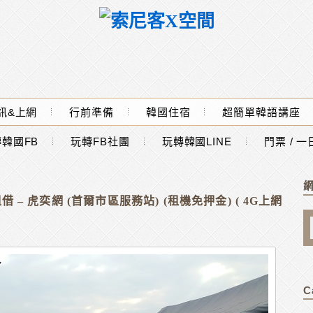
訊&上網
行前準備
韓國住宿
超簡單韓語講座
韓國FB
玩轉FB社團
玩轉韓國LINE
門票 / 
 – 虎奕網 (首爾市區服務站) (租機免押金) ( 4G上網
C