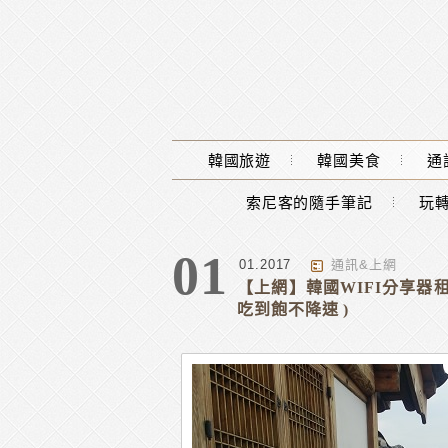
Main Menu
韓國旅遊
韓國美食
通
索尼客的隨手筆記
玩轉
標籤 : WIFI
01
01.2017
通訊&上網
【上網】韓國WIFI分享器租借
吃到飽不降速 )