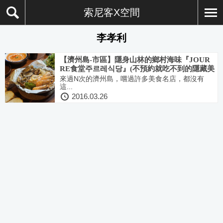
索尼客X空間
李孝利
【濟州島-市區】隱身山林的鄉村海味『JOUR
RE食堂주르레식당』(不預約就吃不到的隱藏美
食)
來過N次的濟州島，嚐過許多美食名店，都沒有
這...
2016.03.26