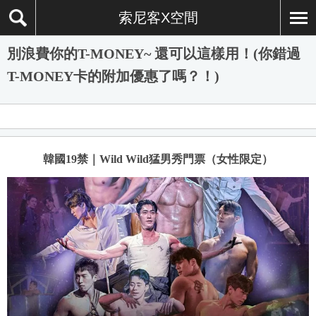
索尼客X空間
別浪費你的T-MONEY~ 還可以這樣用！(你錯過
T-MONEY卡的附加優惠了嗎？！)
韓國19禁｜Wild Wild猛男秀門票（女性限定）