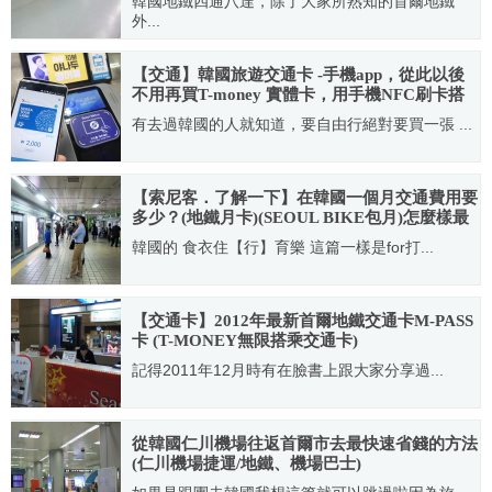
韓國地鐵四通八達，除了大家所熟知的首爾地鐵
外...
2010.02.10
【交通】韓國旅遊交通卡 -手機app，從此以後
不用再買T-money 實體卡，用手機NFC刷卡搭
車
有去過韓國的人就知道，要自由行絕對要買一張 ...
2018.10.10
【索尼客．了解一下】在韓國一個月交通費用要
多少？(地鐵月卡)(SEOUL BIKE包月)怎麼樣最
省
韓國的 食衣住【行】育樂 這篇一樣是for打...
2019.08.13
【交通卡】2012年最新首爾地鐵交通卡M-PASS
卡 (T-MONEY無限搭乘交通卡)
記得2011年12月時有在臉書上跟大家分享過...
2012.02.05
從韓國仁川機場往返首爾市去最快速省錢的方法
(仁川機場捷運/地鐵、機場巴士)