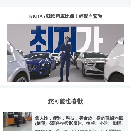
KKDAY韓國租車比價！輕鬆自駕遊
您可能也喜歡
集人性．便利．科技．美食於一身的韓國地鐵
(捷運)《高科技投影廣告、捷報、小吃、攤販、
故障排解》全都露！