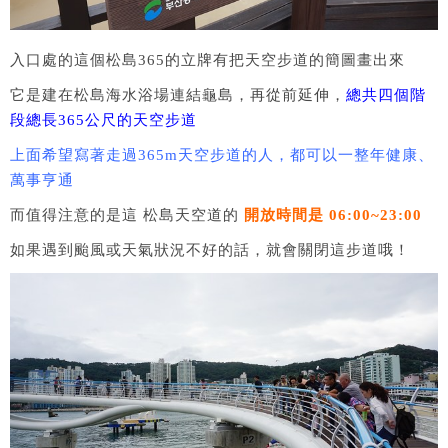
入口處的這個松島365的立牌有把天空步道的簡圖畫出來
它是建在松島海水浴場連結龜島，再從前延伸，
總共四個階
段總長365公尺的天空步道
上面希望寫著走過365m天空步道的人，都可以一整年健康、
萬事亨通
而值得注意的是這 松島天空道的
開放時間是 06:00~23:00
如果遇到颱風或天氣狀況不好的話，就會關閉這步道哦！