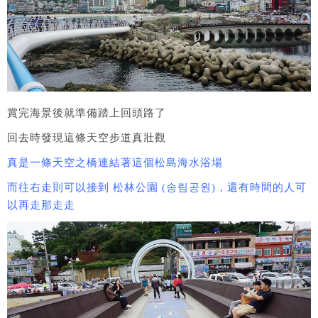
賞完海景後就準備踏上回頭路了
回去時發現這條天空步道真壯觀
真是一條天空之橋連結著這個松島海水浴場
而往右走則可以接到 松林公園 (송림공원)，還有時間的人可
以再走那走走