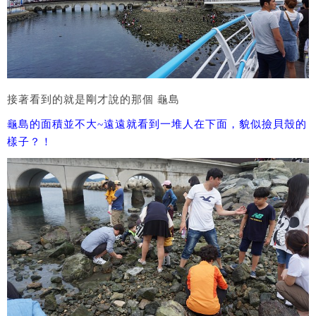
接著看到的就是剛才說的那個 龜島
龜島的面積並不大~遠遠就看到一堆人在下面，貌似撿貝殼的
樣子？！