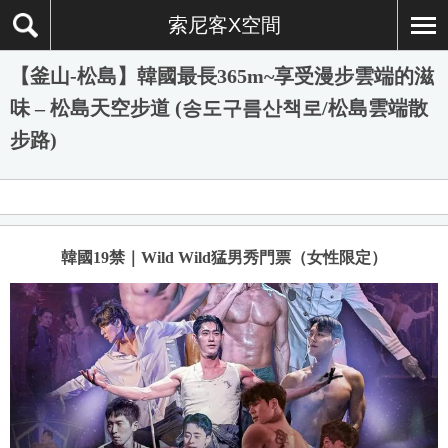
索尼客X空間
【釜山-松島】韓國最長365m~享受漫步雲端的滋
味 – 松島天空步道 (송도구름산책로/松島雲端散
步路)
韓國19禁｜Wild Wild猛男秀門票（女性限定）