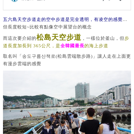
五六島天空步道走的空中步道是完全透明，有凌空的感覺
…
但長度較短~比較有點像空中展望台的概念
松島天空步道
而這次要介紹的
，一樣位於釜山，但
步
道長度加長到 365公尺，是
全韓國最長
的海上步道
取名叫「송도구름산책로(松島雲端散步路)」讓人走在上面更
有漫步雲端的感覺