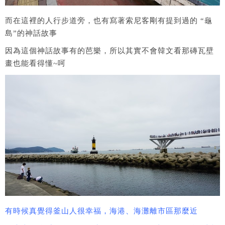
而在這裡的人行步道旁，也有寫著索尼客剛有提到過的 “龜
島”的神話故事
因為這個神話故事有的芭樂，所以其實不會韓文看那磚瓦壁
畫也能看得懂~呵
有時候真覺得釜山人很幸福，海港、海灘離市區那麼近