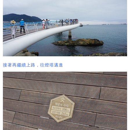
接著再繼續上路，往燈塔邁進