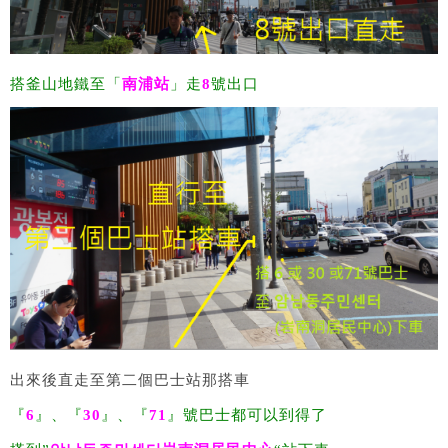
搭釜山地鐵至「
南浦站
」走
8
號出口
出來後直走至第二個巴士站那搭車
『
6
』、『
30
』、『
71
』號巴士都可以到得了