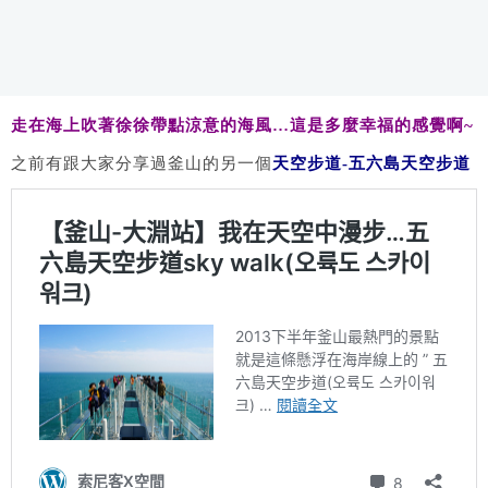
走在海上吹著徐徐帶點涼意的海風…這是多麼幸福的感覺啊~
之前有跟大家分享過釜山的另一個
天空步道-五六島天空步道