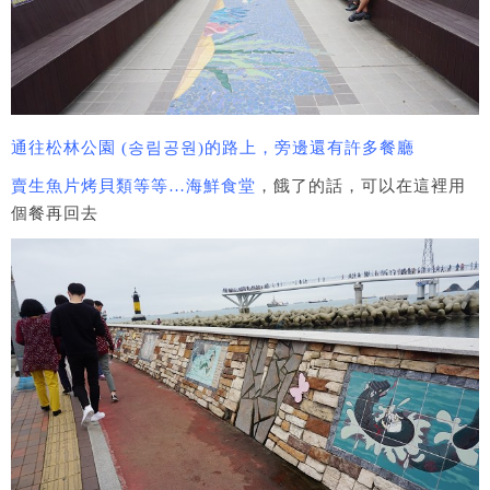
通往松林公園 (송림공원)的路上，旁邊還有許多餐廳
賣生魚片烤貝類等等…海鮮食堂
，餓了的話，可以在這裡用
個餐再回去