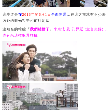
這步道是
在
2016年的6月1日
全面開通.
..在這之前就有不少海
內外的觀光客爭相前往朝聖
連知名的韓綜『
我們結婚了
』
李宗泫 及 孔昇延 (宣言夫婦)，
也有來這裡取景拍攝