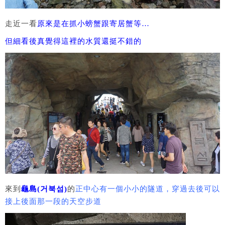
走近一看
原來是在抓小螃蟹跟寄居蟹等…
但細看後真覺得這裡的水質還挺不錯的
來到
龜島(거북섬)
的
正中心有一個小小的隧道，穿過去後可以
接上後面那一段的天空步道