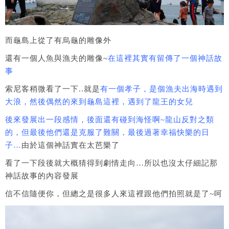
而龜島上從了有烏龜的雕像外
還有一個人魚與漁夫的雕像~
在這裡其實有留傳了一個神話故
事
索尼客稍微看了一下..就是
有一個孝子，是個漁夫出海時遇到
大浪，然後偶然的來到龜島這裡，遇到了龍王的女兒
後來發展出一段感情，後面還有碰到海怪啊~龍山反對之類
的，但最後他們還是克服了難關，最後過著幸福快樂的日
子…
由於這個神話實在太芭樂了
看了一下段後就大概猜得到劇情走向…所以也沒太仔細記那
神話故事的內容發展
信不信隨便你，但總之是很多人來這裡跟他們拍照就是了~呵