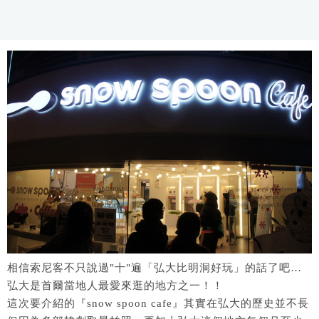
相信索尼客不只說過"十"遍「弘大比明洞好玩」的話了吧…
弘大是首爾當地人最愛來逛的地方之一！！
這次要介紹的『snow spoon cafe』其實在弘大的歷史並不長