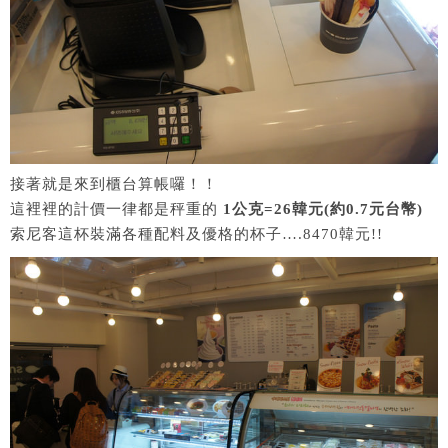
接著就是來到櫃台算帳囉！！
這裡裡的計價一律都是秤重的
1公克=26韓元(約0.7元台幣)
索尼客這杯裝滿各種配料及優格的杯子….8470韓元!!