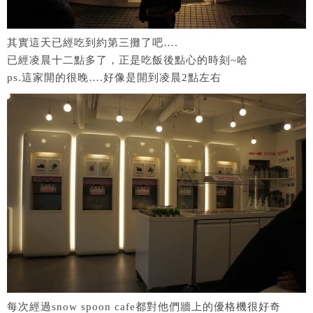
其實這天已經吃到約第三攤了吧….
已經凌晨十二點多了，正是吃飯後點心的時刻~哈
ps.這家開的很晚….好像是開到凌晨2點左右
每次經過snow spoon cafe都對他們牆上的優格機很好奇