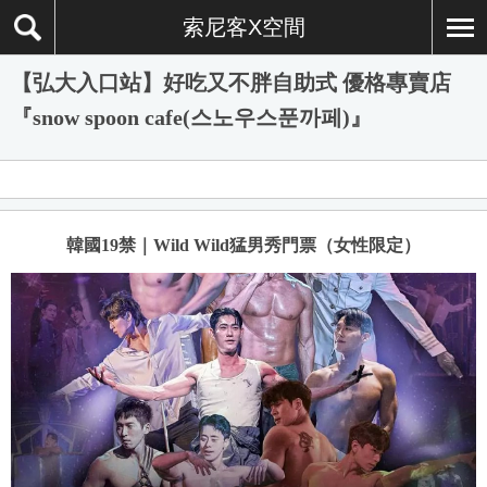
索尼客X空間
【弘大入口站】好吃又不胖自助式 優格專賣店
『snow spoon cafe(스노우스푼까페)』
韓國19禁｜Wild Wild猛男秀門票（女性限定）