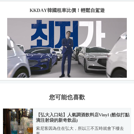
KKDAY韓國租車比價！輕鬆自駕遊
您可能也喜歡
【弘大入口站】人氣調酒飲料店Vinyl (酷似打點
滴注射袋的新奇飲品)
索尼客因為住在弘大，所以三不五時就會下樓去
逛...