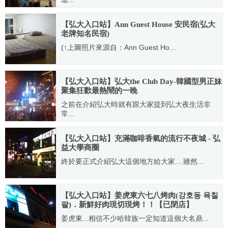
2011.08.24
【弘大入口站】Ann Guest House 安民宿(弘大
老牌知名民宿)
(↑上圖照片來源自：Ann Guest Ho...
2012.04.15
【弘大入口站】弘大the Club Day-韓國型男正妹
聚集狂歡最熱鬧的一晚
之前在介紹弘大時就有跟大家提到弘大夜生活非
常...
2011.07.29
【弘大入口站】充滿咖啡香氣的流行不夜城 - 弘
益大學商圈
終於要正式介紹弘大這個地方給大家....雖然...
2010.11.12
【弘大入口站】姜虎東六七八烤肉(강호동 육칠
팔)．新鮮好肉現切現烤！！【已閉店】
姜虎東...相信不少哈韓族一定知道這個大名鼎...