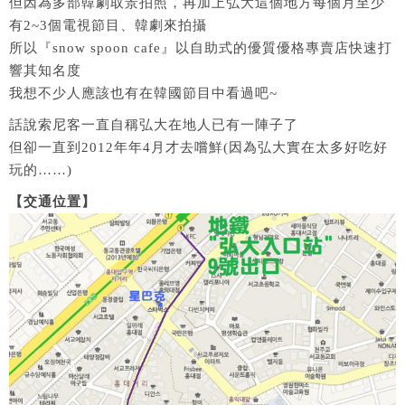
但因為多部韓劇取景拍照，再加上弘大這個地方每個月至少
有2~3個電視節目、韓劇來拍攝
所以『snow spoon cafe』以自助式的優質優格專賣店快速打
響其知名度
我想不少人應該也有在韓國節目中看過吧~
話說索尼客一直自稱弘大在地人已有一陣子了
但卻一直到2012年年4月才去嚐鮮(因為弘大實在太多好吃好
玩的……)
【交通位置】