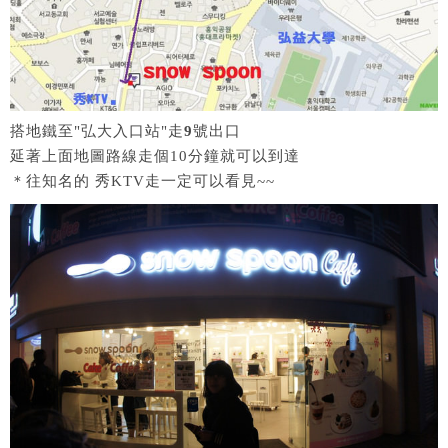
搭地鐵至"弘大入口站"走
9
號出口
延著上面地圖路線走個10分鐘就可以到達
＊往知名的 秀KTV走一定可以看見~~