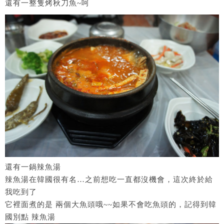
還有一整隻烤秋刀魚~呵
還有一鍋辣魚湯
辣魚湯在韓國很有名…之前想吃一直都沒機會，這次終於給
我吃到了
它裡面煮的是 兩個大魚頭哦~~如果不會吃魚頭的，記得到韓
國別點 辣魚湯