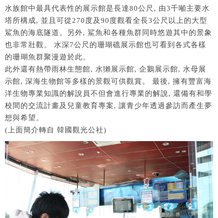
水族館中最具代表性的展示館是長達80公尺, 由3千噸主要水
塔所構成, 並且可從270度及90度觀看全長3公尺以上的大型
鯊魚的海底隧道。另外, 鯊魚和各種魚群同時悠遊其中的景象
也非常壯觀。 水深7公尺的珊瑚礁展示館也可看到各式各樣
的珊瑚魚群聚漫遊於此。
此外還有熱帶雨林生態館, 水獺展示館, 企鵝展示館, 水母展
示館, 深海生物館等多樣的景觀可供觀賞。 最後, 擁有豐富海
洋生物專業知識的解說員不但會進行專業的解說, 還備有和學
校間的交流計畫及兒童教育專案, 讓青少年透過參訪而產生夢
想與希望。
(上面簡介轉自 韓國觀光公社)