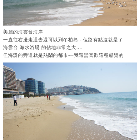
美麗的海雲台海岸
一直往右邊走過去還可以到冬柏島…但路有點遠就是了
海雲台 海水浴場 的佔地非常之大….
但海灘的旁邊就是熱鬧的都市~~我還蠻喜歡這種感覺的