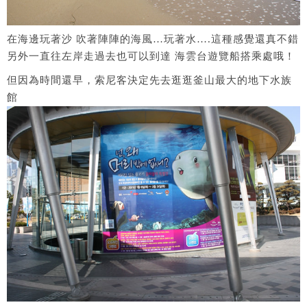
在海邊玩著沙 吹著陣陣的海風…玩著水….這種感覺還真不錯
另外一直往左岸走過去也可以到達 海雲台遊覽船搭乘處哦！
但因為時間還早，索尼客決定先去逛逛釜山最大的地下水族
館