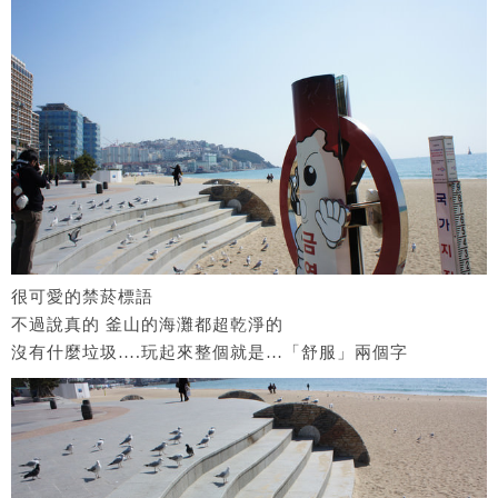
很可愛的禁菸標語
不過說真的 釜山的海灘都超乾淨的
沒有什麼垃圾….玩起來整個就是…「舒服」兩個字