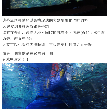
這些魚超可愛的以為擦玻璃的大嬸要餵牠們吃飼料
大嬸擦到哪裡魚就跟著他跑
還有在釜山水族館各地不同時間都有不同的表演(如：水中魔
術秀、餵食秀 等)
大家可以先看好表演時間，再決定要往哪個方向走囉~
而另一個賣點是在它的另一側
有水中遂道！！