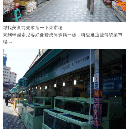
尋找美食前先來逛一下菜市場
來到韓國索尼客好像變成阿珠媽一樣，特愛逛這些傳統菜市
場~~