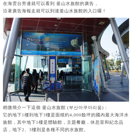
在海雲台旁邊就可以看到 釜山水族館的廣告，
沿著廣告海報走就可以到達釜山水族館的入口囉！
稍微簡介一下這個 釜山水族館 (부산아쿠아리움)：
它的地下1樓到地下3樓是面積約4,000餘坪的國內最大海洋水
族館，其中地下1樓是體驗館，主題餐廳，休息室和紀念品
店，地下2、3樓則是各種不同的水族館。