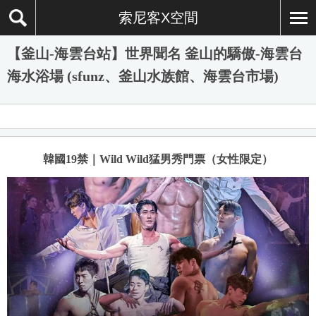
索尼客X空間
【釜山-海雲台站】世界聞名 釜山的驕傲-海雲台
海水浴場 (sfunz、釜山水族館、海雲台市場)
韓國19禁｜Wild Wild猛男秀門票（女性限定）