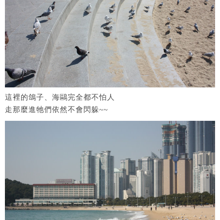
這裡的鴿子、海鷗完全都不怕人
走那麼進牠們依然不會閃躲~~