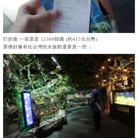
打折後 一張票是 15300韓圓 (約415元台幣)
票價好像有比台灣的水族館還要貴一些…