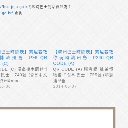
://bus.jeju.go.kr/
)即時巴士到站資訊為主
u.go.kr/
查詢
州巴士時間表】索尼客教
【濟州巴士時間表】索尼客教
轉濟州島 -P96 QR
你玩轉濟州島 -P240 QR
 (C)
CODE (A)
ODE (C) 漢拿樹木園한라
QR CODE (A) 哦雪綠 綠茶博
 巴士：740號 (중문中文
物館 오설록 巴士：755號 (摹瑟
濟州&nbs…
浦모슬…
05-06
2014-05-07