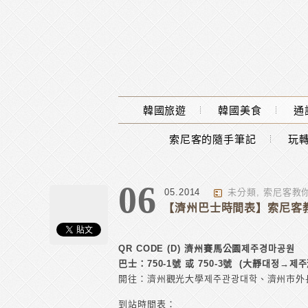
Main Menu
韓國旅遊
韓國美食
通
索尼客的隨手筆記
玩轉
06
05.2014
未分類
,
索尼客教
【濟州巴士時間表】索尼客教你玩轉
QR CODE (D) 濟州賽馬公園제주경마공원
巴士：
750-1號 或 750-3號
(大靜대정→제주
開往：濟州觀光大學제주관광대학、濟州市外長
到站時間表：