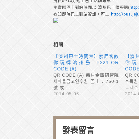
提供5~10分鐘至巴士站牌等車！
＊實際巴士到站時間以 濟州巴士情報網(
http
欲知即時巴士到站資訊，可上
http://bus.jej
相關
【濟州巴士時間表】索尼客教
【濟
你玩轉濟州島 -P224 QR
你玩
CODE (A)
CODE
QR CODE (A) 新村金庫研習院
QR C
새마을금고연수원 巴士：750-1
수목원
號 或 …
→제주
2014-05-06
2014-
發表留言