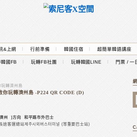
訊&上網
行前準備
韓國住宿
超簡單韓語講座
韓國FB
玩轉FB社團
玩轉韓國LINE
門票 / 
你玩轉濟州島
濟州島 -P224 QR CODE (D)
濟州 )方向 和平路市外巴士
途客運總站제주시외버스터미널 (等重要巴士站)
C