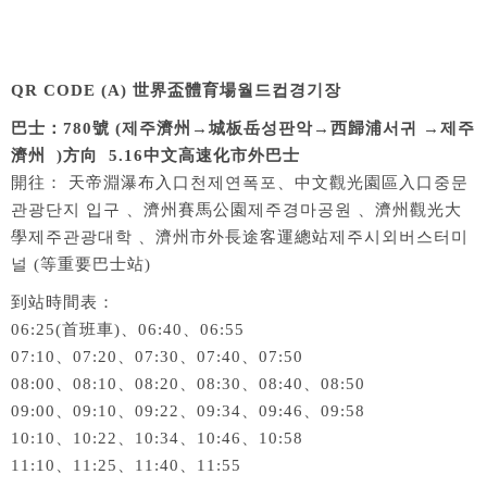
QR CODE (A) 世界盃體育場월드컵경기장
巴士：
780號
(
제주濟州→
城板岳성판악
→
西歸浦서귀
→
제주
濟州 )方向 5.16中文高速化市外巴士
開往： 天帝淵瀑布入口천제연폭포、中文觀光園區入口중문
관광단지 입구 、濟州賽馬公園제주경마공원 、濟州觀光大
學제주관광대학 、濟州市外長途客運總站제주시외버스터미
널 (等重要巴士站)
到站時間表：
06:25(首班車)、06:40、06:55
07:10、07:20、07:30、07:40、07:50
08:00、08:10、08:20、08:30、08:40、08:50
09:00、09:10、09:22、09:34、09:46、09:58
10:10、10:22、10:34、10:46、10:58
11:10、11:25、11:40、11:55