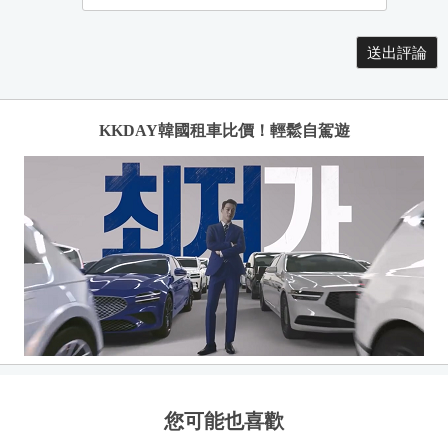
KKDAY韓國租車比價！輕鬆自駕遊
您可能也喜歡