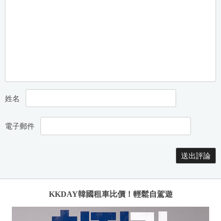
姓名
電子郵件
KKDAY韓國租車比價！輕鬆自駕遊