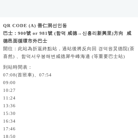
QR CODE (A) 善仁洞선인동
巴士：
900號 or 981號 (함덕
咸德→신흥리新興里)方向 咸
德邑面循環市外巴士
開往：此站為折返終點站，過站後將反向回 경덕원炅德院(茶
喜然) 、함덕서우봉해변咸德犀牛峰海邊 (等重要巴士站)
到站時間表：
07:08(首班車)、07:54
09:00
10:27
11:24
13:36
15:30
16:34
17:46
18:50