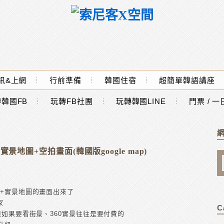
訊&上網
行前準備
韓國住宿
超簡單韓語講座
韓國FB
玩轉FB社團
玩轉韓國LINE
門票 / 
實景地圖+空拍畫面(韓國版google map)
拍+實景地圖的畫面出來了
家
C
但如果要看街景、360實景往往是要付費的