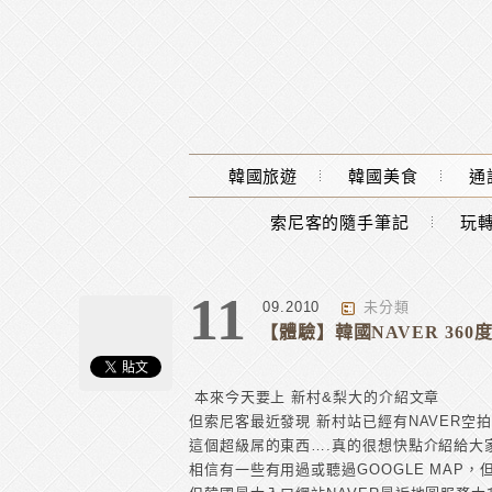
Main Menu
韓國旅遊
韓國美食
通
索尼客的隨手筆記
玩轉
11
09.2010
未分類
【體驗】韓國NAVER 360度
本來今天要上 新村&梨大的介紹文章
但索尼客最近發現 新村站已經有NAVER空
這個超級屌的東西….真的很想快點介紹給大
相信有一些有用過或聽過GOOGLE MAP，