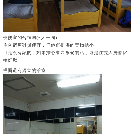
較便宜的合宿房(6人一間)
住合宿房雖然便宜，但他們提供的置物櫃小
且是沒有鎖的，如果擔心東西被偷的話，還是住雙人房會比
較好哦
裡面還有獨立的浴室