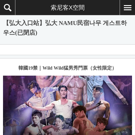
索尼客X空間
【弘大入口站】弘大 NAMU民宿나무 게스트하
우스(已閉店)
韓國19禁｜Wild Wild猛男秀門票（女性限定）