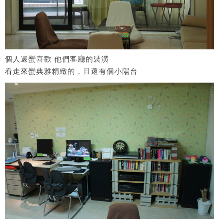
個人還蠻喜歡 他們客廳的裝潢
看走來蠻典雅精緻的，且還有個小陽台