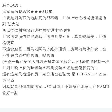
綜合評語：
這家民宿我給它★★★3顆星
主要是因為它的地點真的很不錯，且加上最近機場捷運開通
到 弘大站
所以從仁川機場到這裡的交通非常便捷
且它的裝潢佈置跟網站上的照片差不多，算是蠻精美，且價
格便宜
不過缺點是，因為老闆為了維持環境，房間內禁帶外食，也
不能在房間裡吃東西、喝東西
(雖然一般住宿的人都沒再鳥老闆的規定…)但總覺得限制一堆
且因且晚上有的時候熱水不夠沒熱水還是蠻傷腦筋的~
還有這家民宿還有另一家分店也在弘大 是 LEE&NO 게스트
하우스
因為就是那個老闆的家…SO 基本上不建議住那家，住NAMU
會好一點