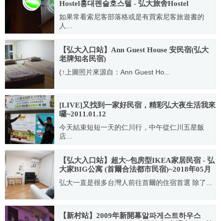
Hostel홍대펜슬호스텔 - 弘大旅舍Hostel
Hongdae(高級公寓式民宿)
如果常看索尼客部落格或是有買索尼客旅遊書的
人...
2013.04.05
【弘大入口站】Ann Guest House 安民宿(弘大
老牌知名民宿)
(↑上圖照片來源自：Ann Guest Ho...
2012.04.15
[LIVE]又找到一家好民宿，精彩弘大夜生活我來
囉~2011.01.12
今天結束短短一天的仁川行，中午從仁川五星飯
店...
2011.01.14
【弘大入口站】超大~包房型IKEA家居民宿 - 弘
大家BIG公寓 (首爾合法都市民宿)~2018年05月
新開幕
弘大一直是很多台灣人前往首爾的住宿首選 除了...
2018.06.20
【新村站】2009年新開幕알파게스트하우스