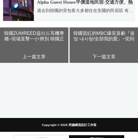
Alpha Guest House平價道地民宿-交通方便、熱
鬧夜生活(已閉店)
過去到韓國的背包客大多都住在安國的民宿區 有...
2010.01.02
韓國ZUMREED줌리드耳機專
韓國當紅的MBC爆笑喜劇『몽
櫃–現場直擊~~(+辨別 韓國正
땅 내사랑/全部我的愛』~笑到
版公司貨)
噴飯推薦！
上一篇文章
下一篇文章
Copyright © 2026
阿腸網頁設計工作室