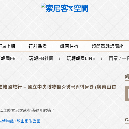
訊&上網
行前準備
韓國住宿
超簡單韓語講座
韓國FB
玩轉FB社團
玩轉韓國LINE
門票 / 
韓國旅行 – 國立中央博物館중앙국립박물관 (與南山首
11年時索尼客就有稍微介紹過了
C
央博物館+龍山家族公園