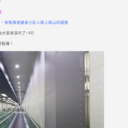
~
塔
照，有點像是變身小巨人爬上南山的感覺
為大家來演示了~XD
景點囉！