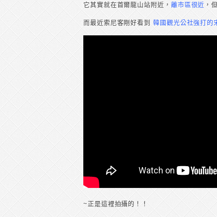
它其實就在首爾龍山站附近，
離市區很近
，
而最近索尼客剛好看到
韓國觀光公社強打的
~正是這裡拍攝的！！