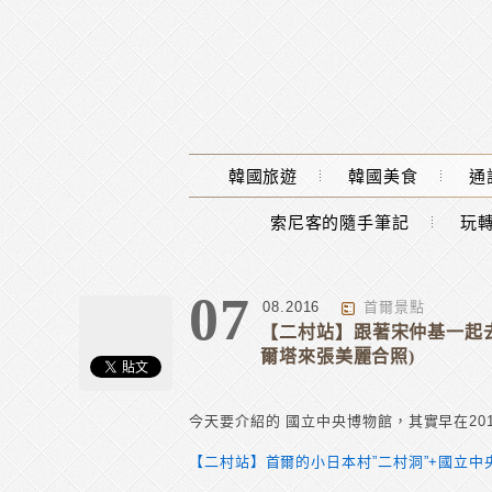
Main Menu
韓國旅遊
韓國美食
通
索尼客的隨手筆記
玩轉
07
08.2016
首爾景點
【二村站】跟著宋仲基一起去
爾塔來張美麗合照)
今天要介紹的 國立中央博物館，其實早在20
【二村站】首爾的小日本村”二村洞”+國立中