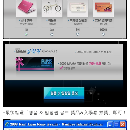
↑最後點選『경품 & 입장권 응모 獎品&入場卷 抽獎』即可！