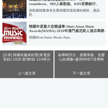
countdown、SBS人氣歌謠、KBS音樂銀行、
MBC音樂中心 -打榜/計榜規則、參加辦法說明!
喜歡聽韓樂過有在看韓國現場直播的網友，應該
對...
2010.06.11
韓國年度最大音樂盛事-Mnet Asian Music
Awards(MAMA)-2010年澳門威尼斯人酒店舉辦-
首度台灣現場直播！
韓國Mnet Asian Music Awa...
2010.10.28
[分享] 韓國有趣來鈴聲(來電原
為專輯評分、推薦單曲、送愛
音鈴)-10/25 新增6首-11/4再分
心給偶像+參與MNET送專輯
享5首
活動！！
上一篇文章
下一篇文章