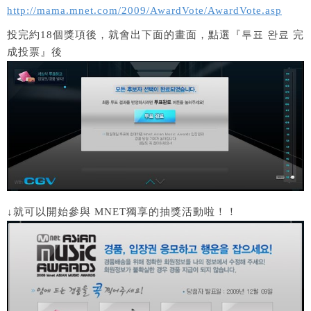
http://mama.mnet.com/2009/AwardVote/AwardVote.asp
投完約18個獎項後，就會出下面的畫面，點選『투표 완료 完
成投票』後
↓就可以開始參與 MNET獨享的抽獎活動啦！！