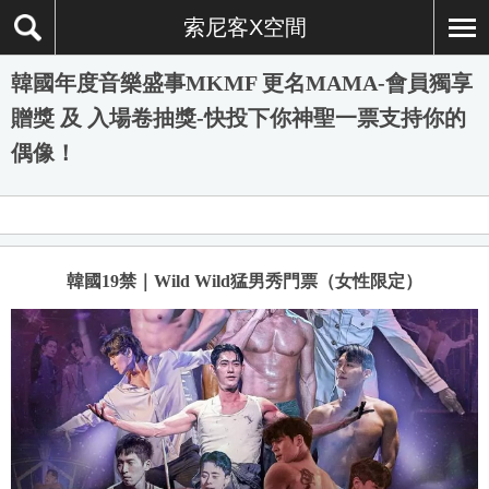
索尼客X空間
韓國年度音樂盛事MKMF 更名MAMA-會員獨享
贈獎 及 入場卷抽獎-快投下你神聖一票支持你的
偶像！
韓國19禁｜Wild Wild猛男秀門票（女性限定）