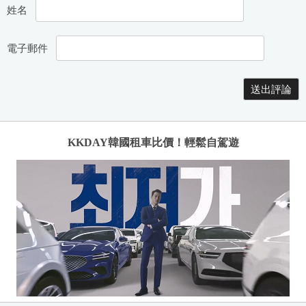
姓名
電子郵件
KKDAY韓國租車比價！輕鬆自駕遊