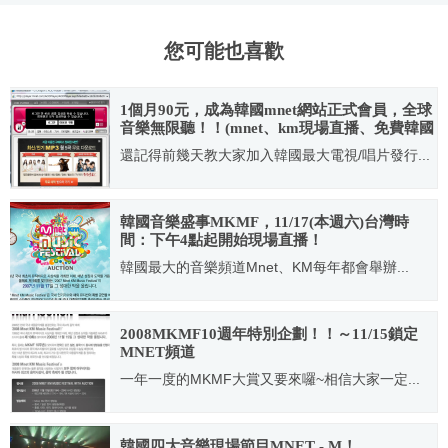
您可能也喜歡
1個月90元，成為韓國mnet網站正式會員，全球
音樂無限聽！！(mnet、km現場直播、免費韓國
電影、漫畫無限看)
還記得前幾天教大家加入韓國最大電視/唱片發行...
2009.09.19
韓國音樂盛事MKMF，11/17(本週六)台灣時
間：下午4點起開始現場直播！
韓國最大的音樂頻道Mnet、KM每年都會舉辦...
2007.11.15
2008MKMF10週年特別企劃！！～11/15鎖定
MNET頻道
一年一度的MKMF大賞又要來囉~相信大家一定...
2008.10.18
韓國四大音樂現場節目MNET - M！