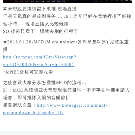
本來想說要繼續留下來排 現場直播
但是天氣真的是冷到哭爸…..加上之前已經在雪地裡排了好幾
個小時…..現場直播又比較難排
SO 後來只看了一場就去別的行程了
★2011.01.20-MCD(M countdown/엠카운트다운) 完整版重
播
http://tv.mnet.com/Clip/View.asp?
vodID=30076&vodService=3001
↑MNET會員可完整收看
之後會跟大家分享怎麼排MCD的流程…
註：MCD為韓國四大音樂現場節目唯一不需事先手機申請入
場卷，即可排隊入場的音樂節目
相關網誌文章：
http://www.koreagaja.com/mnet-
mcountdownsbskbsmbc_11/