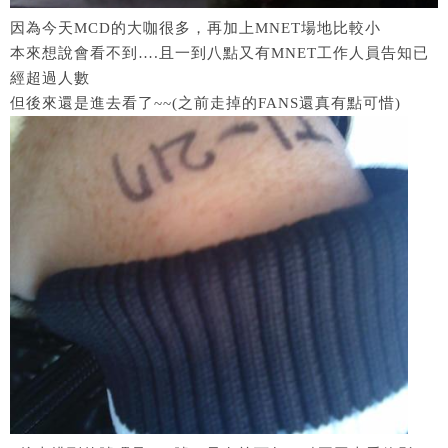
因為今天MCD的大咖很多，再加上MNET場地比較小
本來想說會看不到….且一到八點又有MNET工作人員告知已
經超過人數
但後來還是進去看了~~(之前走掉的FANS還真有點可惜)