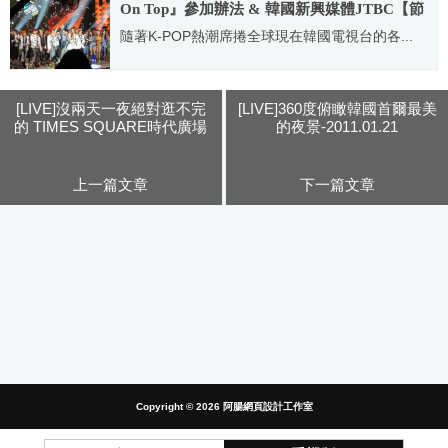
On Top』參加辦法 & 韓國新興媒體JTBC【節
目暫停中】
隨著K-POP熱潮席捲全球現在韓國電視台的各...
2012.03.05
[LIVE]沒兩天一夜絕對逛不完
[LIVE]360度俯瞰韓國首爾最美
的 TIMES SQUARE時代廣場
的夜景-2011.01.21
+韓國MNET電視台直營PUB-
2011.01.17
上一篇文章
下一篇文章
Copyright © 2026
阿腸網頁設計工作室