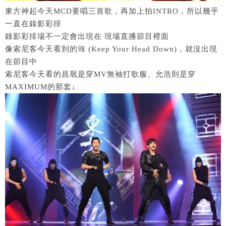
東方神起今天MCD要唱三首歌，再加上拍INTRO，所以幾乎
一直在錄影彩排
錄影彩排場不一定會出現在 現場直播節目裡面
像索尼客今天看到的왜 (Keep Your Head Down)，就沒出現
在節目中
索尼客今天看的昌珉是穿MV無袖打歌服、允浩則是穿
MAXIMUM的那套↓