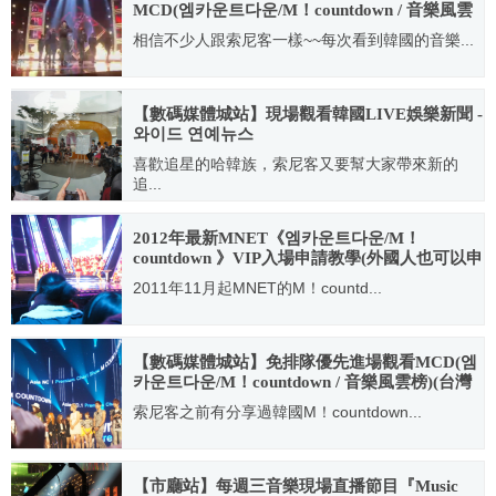
MCD(엠카운트다운/M！countdown / 音樂風雲
榜)(參加錄影方法+CJ E&M Center簡介)
相信不少人跟索尼客一樣~~每次看到韓國的音樂...
2011.02.15
【數碼媒體城站】現場觀看韓國LIVE娛樂新聞 -
와이드 연예뉴스
喜歡追星的哈韓族，索尼客又要幫大家帶來新的
追...
2011.08.08
2012年最新MNET《엠카운트다운/M！
countdown 》VIP入場申請教學(外國人也可以申
請哦！)
2011年11月起MNET的M！countd...
2012.02.04
【數碼媒體城站】免排隊優先進場觀看MCD(엠
카운트다운/M！countdown / 音樂風雲榜)(台灣
人也可以申請VIP卷)
索尼客之前有分享過韓國M！countdown...
2011.08.04
【市廳站】每週三音樂現場直播節目『Music