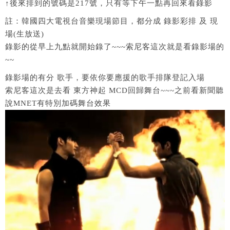
↑後來排到的號碼是217號，只有等下午一點再回來看錄影
註：韓國四大電視台音樂現場節目，都分成 錄影彩排 及 現
場(生放送)
錄影的從早上九點就開始錄了~~~索尼客這次就是看錄影場的
~~
錄影場的有分 歌手，要依你要應援的歌手排隊登記入場
索尼客這次是去看 東方神起 MCD回歸舞台~~~之前看新聞聽
說MNET有特別加碼舞台效果