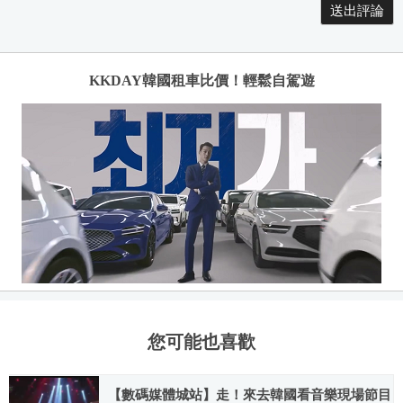
KKDAY韓國租車比價！輕鬆自駕遊
您可能也喜歡
【數碼媒體城站】走！來去韓國看音樂現場節目