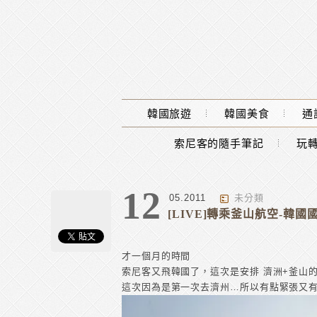
Main Menu
韓國旅遊
韓國美食
通
索尼客的隨手筆記
玩轉
12
05.2011
未分類
[LIVE]轉乘釜山航空-韓國國
才一個月的時間
索尼客又飛韓國了，這次是安排 濟洲+釜山
這次因為是第一次去濟州…所以有點緊張又