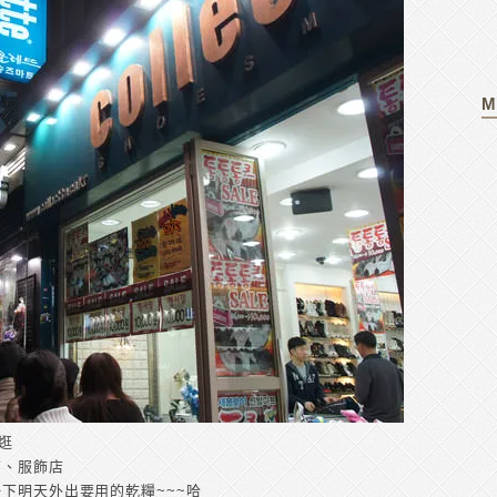
M
逛
店、服飾店
一下明天外出要用的乾糧~~~哈