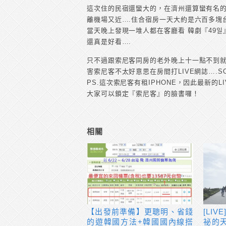
這次住的民宿還蠻大的，在濟州還算蠻有名
離機場又近….住合宿房一天大約是六百多塊
當天晚上發現一堆人都在客廳看 韓劇『49일
還真是好看….
只不過跟索尼客同房的老外晚上十一點不到
害索尼客不太好意思在房間打LIVE網誌….S
PS.這次索尼客有租IPHONE，因此最新的L
大家可以鎖定『索尼客』的臉書囉！
相關
【出發前準備】更聰明、省錢
[LI
的遊韓國方法+韓國國內線搭
祕的天