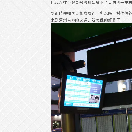
比起以往台灣直飛濟州還省下了大約四千左右
到的時候韓國天氣陰陰的，所以晚上搭件薄外
來到濟州當地的交通比我想像的好多了