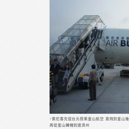
↑索尼客先從台北搭乘釜山航空 直飛到釜山
再從釜山轉機到達濟州