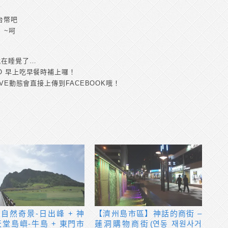
的
台幣吧
』~呵
就在睡覺了…
O 早上吃早餐時補上囉！
IVE動態會直接上傳到FACEBOOK哦！
VE]自然奇景-日出峰 + 神
【濟州島市區】神話的商街 –
堂島嶼-牛島 + 東門市
蓮洞購物商街(연동 재원사거