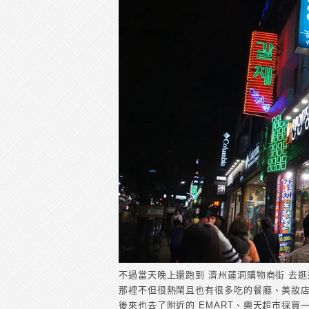
不過當天晚上還跑到 濟州蓮洞購物商街 去逛
那裡不但很熱鬧且也有很多吃的餐廳、美妝
後來也去了附近的 EMART、樂天超市採買