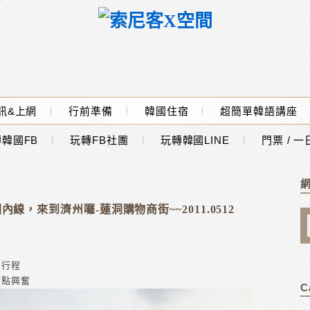
訊&上網
行前準備
韓國住宿
超簡單韓語講座
韓國FB
玩轉FB社團
玩轉韓國LINE
門票 / 
內線，來到濟州囉-蓮洞購物商街~~2011.0512
的行程
有點興奮
C