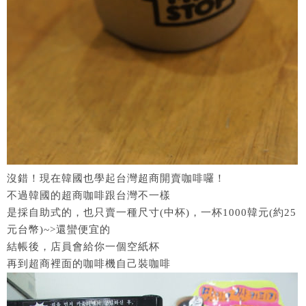
沒錯！現在韓國也學起台灣超商開賣咖啡囉！
不過韓國的超商咖啡跟台灣不一樣
是採自助式的，也只賣一種尺寸(中杯)，一杯1000韓元(約25
元台幣)~>還蠻便宜的
結帳後，店員會給你一個空紙杯
再到超商裡面的咖啡機自己裝咖啡