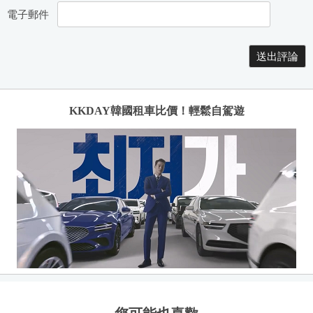
電子郵件
KKDAY韓國租車比價！輕鬆自駕遊