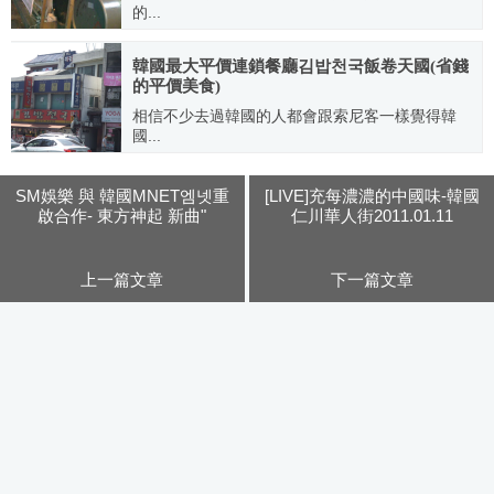
的...
2010.03.10
韓國最大平價連鎖餐廳김밥천국飯卷天國(省錢
的平價美食)
相信不少去過韓國的人都會跟索尼客一樣覺得韓
國...
2010.10.22
SM娛樂 與 韓國MNET엠넷重
[LIVE]充每濃濃的中國味-韓國
啟合作- 東方神起 新曲"
仁川華人街2011.01.11
‘왜’(Keep Your Head Down)"搶
先公開
上一篇文章
下一篇文章