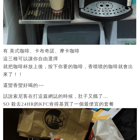
有 美式咖啡、卡布奇諾、摩卡咖啡
這三種可以讓你自由選擇
就把咖啡杯放上後，按下你要的咖啡，香噴噴的咖啡就會出
來了！！
還蠻香蠻好喝的~~
話說索尼客在打這篇網誌的時候，肚子又餓了…
SO 殺去24HR的KFC肯得基買了一個最便宜的套餐