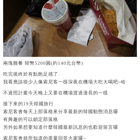
兩塊雞餐 韓幣5200圓(約140元台幣)
吃完後終於有點飽足感了
我看應該很少人像索尼客一樣深夜在機場大吃大喝吧~哈
不過照計畫今天晚上又要在機場渡過漫長的一樣
接下來的19天韓國旅行
索尼客會每天上部落格來分享最新的韓國動態消息囉
有興趣的可以鎖定部落格
另外如果想要知道什麼韓國最新訊息的也歡迎留言囉
索尼客會就所知道的盡量回答大家囉~