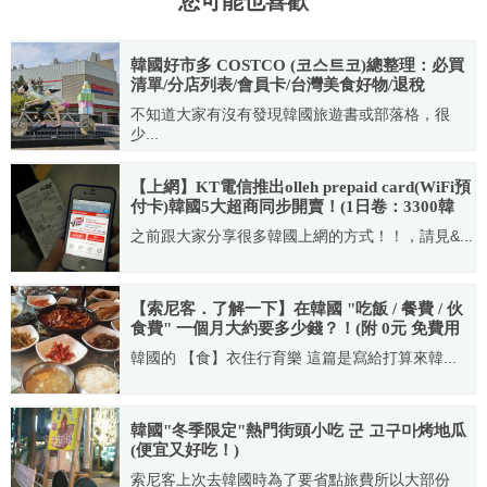
您可能也喜歡
韓國好市多 COSTCO (코스트코)總整理：必買
清單/分店列表/會員卡/台灣美食好物/退稅
不知道大家有沒有發現韓國旅遊書或部落格，很
少...
2023.05.08
【上網】KT電信推出olleh prepaid card(WiFi預
付卡)韓國5大超商同步開賣！(1日卷：3300韓
元)89元台幣一整天無限上網
之前跟大家分享很多韓國上網的方式！！，請見&...
2012.10.28
【索尼客．了解一下】在韓國 "吃飯 / 餐費 / 伙
食費" 一個月大約要多少錢？！(附 0元 免費用
餐密技)
韓國的 【食】衣住行育樂 這篇是寫給打算來韓...
2019.06.20
韓國"冬季限定"熱門街頭小吃 군 고구마烤地瓜
(便宜又好吃！)
索尼客上次去韓國時為了要省點旅費所以大部份