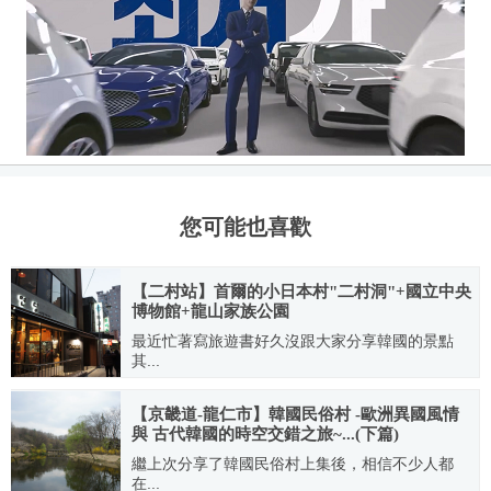
您可能也喜歡
【二村站】首爾的小日本村"二村洞"+國立中央
博物館+龍山家族公園
最近忙著寫旅遊書好久沒跟大家分享韓國的景點
其...
2011.11.24
【京畿道-龍仁市】韓國民俗村 -歐洲異國風情
與 古代韓國的時空交錯之旅~...(下篇)
繼上次分享了韓國民俗村上集後，相信不少人都
在...