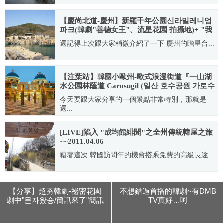
2012.05.26
【慶尚北道-慶州】新羅千年公園신라밀레니엄
파크(韓劇"善德女王"、流星花園 拍攝地)+ "我
們結婚了"出演地
還記得上次跟大家稍微介紹了一下 慶州的瞻星台...
2011.05.01
【注葉站】韓國小歐州-歐式浪漫街道『一山湖
水公園林蔭道 Garosugil (일산 호수공원 가로수
길)』絕美異國風打卡熱點
今天要跟大家分享的一個景點非常特別，那就是
還...
2020.06.08
[LIVE]陷入 "成均館緋聞"之全州傳統韓屋之旅
~~2011.04.06
藉著這次 韓國訪問年的機會搭乘免費的高級長途...
2011.04.06
【分享】超夯韓劇-祕密花園
不想錯過首播的韓劇~有DMB
劇中"문자왔숑/簡訊來了"簡訊
TV真好…呵
鈴聲下載!!