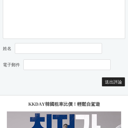
姓名
電子郵件
KKDAY韓國租車比價！輕鬆自駕遊