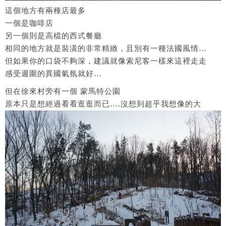
這個地方有兩種店最多
一個是咖啡店
另一個則是高檔的西式餐廳
相同的地方就是裝潢的非常精緻，且別有一種法國風情…
但如果你的口袋不夠深，建議就像索尼客一樣來這裡走走
感受週圍的異國氣氛就好…
但在徐來村旁有一個 蒙馬特公園
原本只是想經過看看逛逛而已….沒想到超乎我想像的大