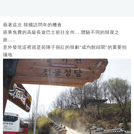
藉著這次 韓國訪問年的機會
搭乘免費的高級長途巴士前往全州….體驗不同的韓屋之
旅…..
意外發現這裡就是前陣子很紅的韓劇"成均館緋聞"的重要拍
攝地