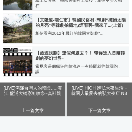
繼上次分享了韓國民俗村上集後，相信不少人都
在...
2012.05.26
【京畿道-龍仁市】韓國民俗村 (韓劇"擁抱太陽
的月亮"等韓劇拍攝地)煙雨啊~我來了...(上篇)
相信看完2012年最紅的韓國古裝劇"...
2012.05.13
【旅遊規劃】連假何處去？！ 帶你進入首爾韓
劇的夢幻世界~
索尼客是個瘋狂的韓流迷一有時間就往韓國跑，
護...
2011.08.18
[LIVE]滿滿台灣人的韓國…..漢
[LIVE] HIGH 翻弘大夜生活 –
江 盤浦大橋彩虹噴泉~真壯觀
韓國人最愛去的弘大夜店 NB
~~2011.04.04
2 狂歡去~~2011.04.05
上一篇文章
下一篇文章