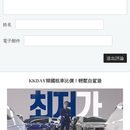
姓名
電子郵件
KKDAY韓國租車比價！輕鬆自駕遊