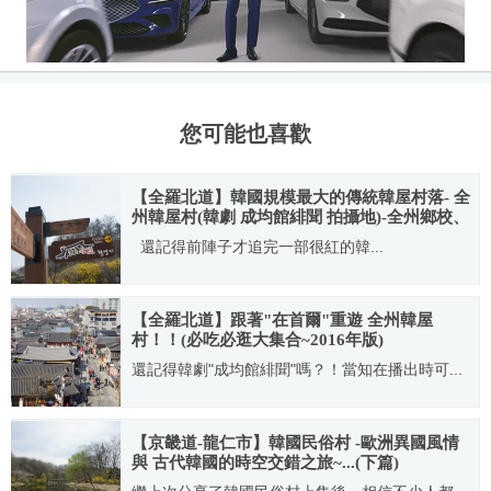
您可能也喜歡
【全羅北道】韓國規模最大的傳統韓屋村落- 全
州韓屋村(韓劇 成均館緋聞 拍攝地)-全州鄉校、
梧木臺、慶基殿、中央會館、客舍
還記得前陣子才追完一部很紅的韓...
2011.04.19
【全羅北道】跟著"在首爾"重遊 全州韓屋
村！！(必吃必逛大集合~2016年版)
還記得韓劇"成均館緋聞"嗎？！當知在播出時可...
2016.03.13
【京畿道-龍仁市】韓國民俗村 -歐洲異國風情
與 古代韓國的時空交錯之旅~...(下篇)