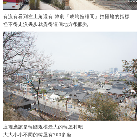
有沒有看到左上角還有 韓劇『成均館緋聞』拍攝地的指標
怪不得走沒幾步就覺得這個地方很眼熟
這裡應該是韓國規模最大的韓屋村吧
大大小小不同的韓屋有700多座