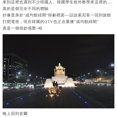
來到這裡也遇到不少韓國人、韓國學生校外教學來這裡的….
真的是個完全不同的體驗
好像置身於"成均館緋聞"韓劇裡面~~話說索尼客一回到旅館
打開電視，現在韓國的QTV也正在重播"成均館緋聞"
真是一個很妙感覺~哈
晚上回到首爾