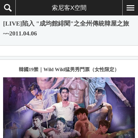
索尼客X空間
[LIVE]陷入 "成均館緋聞"之全州傳統韓屋之旅
~~2011.04.06
韓國19禁｜Wild Wild猛男秀門票（女性限定）