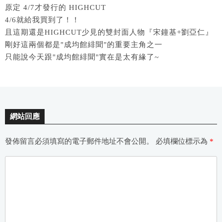
原定 4/7才發行的 HIGHCUT
4/6就給我買到了！！
且這期還是HIGHCUT少見的雙封面人物『宋鐘基+劉亞仁』
剛好這兩個都是"成均館緋聞"的重要主角之一
只能說今天跟"成均館緋聞"實在是太有緣了~
網站回應
發佈留言必須填寫的電子郵件地址不會公開。
必填欄位標示為
*