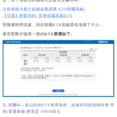
之前有跟大家介紹過如果搭乘 KTX韓國高鐵↓
【交通】輕鬆預約/ 搭乘韓國高鐵KTX
而随著時間流逝，現在韓國KTX高鐵票也漲價了不少….
索尼客剛才隨便一搜的
KTX票價如下↓
以 首爾站→釜山站的KTX車票為例，如無特別的促銷特價 單
程(普通車廂)車票是 59800韓元