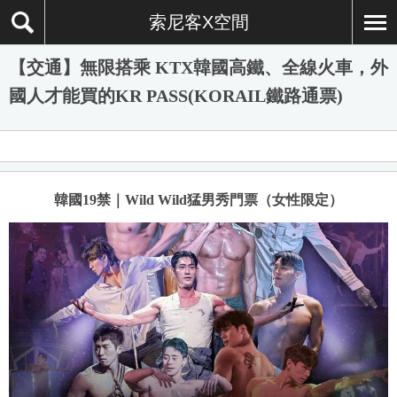
索尼客X空間
【交通】無限搭乘 KTX韓國高鐵、全線火車，外
國人才能買的KR PASS(KORAIL鐵路通票)
韓國19禁｜Wild Wild猛男秀門票（女性限定）