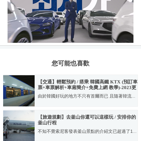
您可能也喜歡
【交通】輕鬆預約 / 搭乘 韓國高鐵 KTX (預訂車
票+車票解析+車廂簡介+免費上網 教學)-2023更
新版
由於韓國好玩的地方不只有首爾而已 且隨著韓流...
2011.05.04
【旅遊規劃】去釜山你還可以這樣玩 / 安排你的
釜山行程
不知不覺索尼客發表釜山景點的介紹文已超過了1...