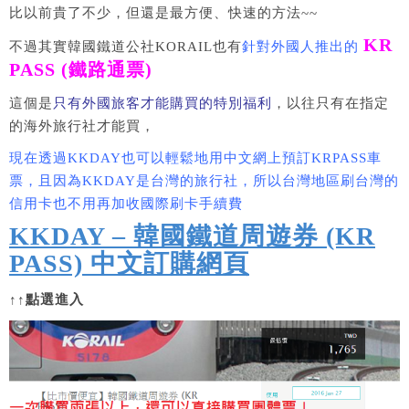
比以前貴了不少，但還是最方便、快速的方法~~
KR
不過其實韓國鐵道公社KORAIL也有
針對外國人推出的
PASS (鐵路通票)
這個是
只有外國旅客才能購買的特別福利
，以往只有在指定
的海外旅行社才能買，
現在透過KKDAY也可以輕鬆地用中文網上預訂KRPASS車
票，且因為KKDAY是台灣的旅行社，所以台灣地區刷台灣的
信用卡也不用再加收國際刷卡手續費
KKDAY – 韓國鐵道周遊券 (KR
PASS) 中文訂購網頁
↑↑點選進入