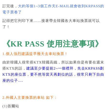
訂完後，
大約等個1~3個工作天E-MAIL就會收到KRPASS的
電子票卷了
記得把它列印下來……接著帶去韓國各大車站換票就可以
了！
《KR PASS 使用注意事項》
1.個人強烈建議提早幾天去車站換票！
由於韓國人很常搭KTX韓國高鐵，所以如果你是有要在週末
搭KTX的話，
建議至少要提前2~一個禮拜，先去KRPASS劃
KTX的座位票，要不然等當天再劃位的話，很常只剩下自由
座的位子….
2.外國人主要換票的車站 如下：
(1)首爾站