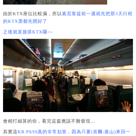
由於KTX座位比較滿，所以
索尼客提前一週就先把那3天行程
的KTX票都先開好了
之後就直接搭KTX囉~~
會精打細算的你，看完這篇應該不難發現…
其實這
KR PASS真的非常划算，因為只要(首爾-釜山)來回一