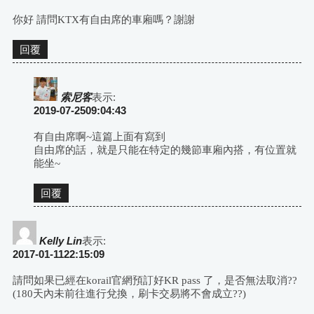
你好 請問KTX有自由席的車廂嗎？謝謝
回覆
索尼客
表示:
2019-07-2509:04:43
有自由席啊~這篇上面有寫到
自由席的話，就是只能在特定的幾節車廂內搭，有位置就
能坐~
回覆
Kelly Lin
表示:
2017-01-1122:15:09
請問如果已經在korail官網預訂好KR pass 了，是否無法取消??
(180天內未前往進行兌換，刷卡交易將不會成立??)