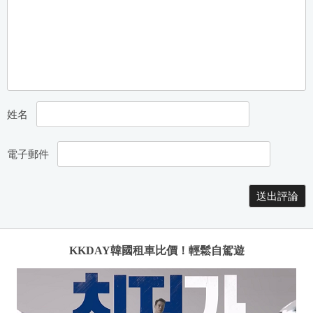
姓名
電子郵件
KKDAY韓國租車比價！輕鬆自駕遊