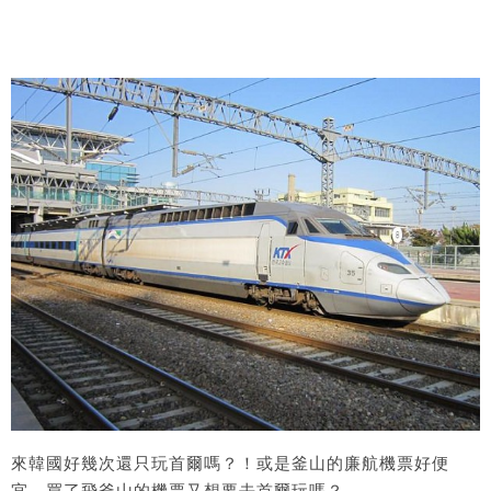
來韓國好幾次還只玩首爾嗎？！或是釜山的廉航機票好便
宜，買了飛釜山的機票又想要去首爾玩嗎？