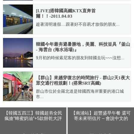
2011.06.06
[LIVE]搭韓國高鐵KTX直奔首
爾！！-2011.04.03
趁著清明連假....跟著好不容易才放假的朋友...
2011.04.03
韓國今年最夯避暑勝地，美麗、科技並具『釜山
- 海雲台 (海水浴場)』
9月初的時候索尼客的朋友到韓國去玩~~~沒想...
2009.09.26
【群山】來趟穿復古的時間旅行 - 群山2天1夜大
眾交通行程規劃！(搭乘SRT高鐵)
群山市位於全羅北道是韓國西海岸重要的港口城
市...
2021.08.15
【韓國五四三】韓國超夯全民
【南浦站】超豐盛早午餐 還可
瘋搶”蜂蜜奶油”+5款餅乾大評
寄未來明信片 – 會說中文的
比 (韓星也瘋狂)
Check in Busan 咖啡廳