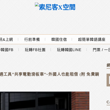
訊&上網
行前準備
韓國住宿
超簡單韓語講座
韓國FB
玩轉FB社團
玩轉韓國LINE
門票 / 
工具”共享電動滑板車”~外國人也能租借 (附 免費騎
C