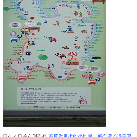
而在入口的左側設有
姜草漫畫街的小地圖，還有講述這姜草