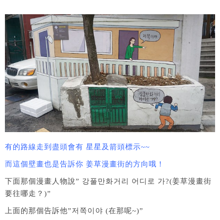
有的路線走到盡頭會有 星星及箭頭標示~~
而這個壁畫也是告訴你 姜草漫畫街的方向哦！
下面那個漫畫人物說” 강풀만화거리 어디로 가?(姜草漫畫街
要往哪走？)”
上面的那個告訴他”저쪽이야 (在那呢~)”