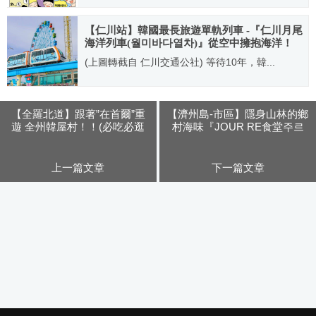
2009.07.24
【仁川站】韓國最長旅遊單軌列車 -『仁川月尾
海洋列車(월미바다열차)』從空中擁抱海洋！
(上圖轉截自 仁川交通公社) 等待10年，韓...
2019.11.28
【全羅北道】跟著”在首爾”重
【濟州島-市區】隱身山林的鄉
遊 全州韓屋村！！(必吃必逛
村海味『JOUR RE食堂주르
大集合~2016年版)
레식당』(不預約就吃不到的隱
藏美食)
上一篇文章
下一篇文章