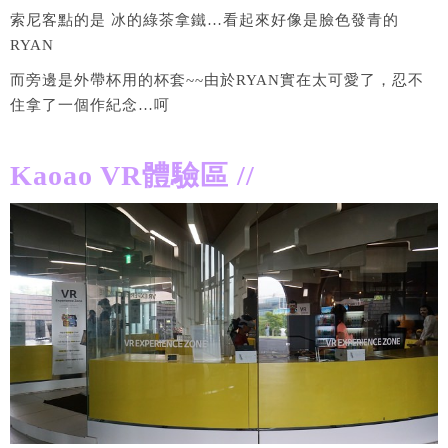
索尼客點的是 冰的綠茶拿鐵…看起來好像是臉色發青的
RYAN
而旁邊是外帶杯用的杯套~~由於RYAN實在太可愛了，忍不
住拿了一個作紀念…呵
Kaoao VR體驗區 //