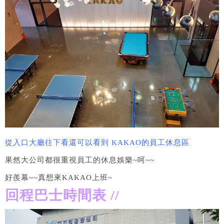
從入口大廳往下看還可以看到 KAKAO的員工休息區
果然大公司都很重視員工的休息娛樂~呵~~
好羨幕~~真想來KAKAO上班~
回程巴士時間表 //