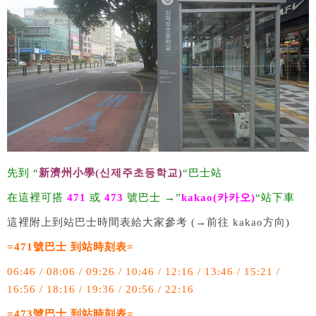
先到 “
新濟州小學(신제주초등학교)
“巴士站
在這裡可搭
471
或
473
號巴士 →”
kakao(카카오)
“站下車
這裡附上到站巴士時間表給大家參考 (→前往 kakao方向)
=471號巴士 到站時刻表=
06:46 / 08:06 / 09:26 / 10:46 / 12:16 / 13:46 / 15:21 /
16:56 / 18:16 / 19:36 / 20:56 / 22:16
=473號巴士 到站時刻表=