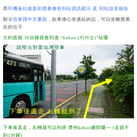
而
司機座位後面的螢幕會有到站資訊顯示 及 到站語音報告
顯示
也會跳中文畫面
，如果擔心坐過站的話，可以坐離螢幕
近的位子
大約搭個 30分鐘就會到達 “kakao (카카오)”站囉
下車後直走，右轉就可以到搭 濟州kakao總部囉~~ (走路不
到1分鐘)