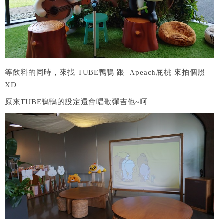
等飲料的同時，來找 TUBE鴨鴨 跟 Apeach屁桃 來拍個照
XD
原來TUBE鴨鴨的設定還會唱歌彈吉他~呵