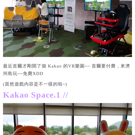
最近首爾才剛開了個 Kakao 的VR樂園~~ 首爾要付費，來濟
州島玩~~免費XDD
(當然遊戲內容是不一樣的啦~)
Kakao Space.1 //