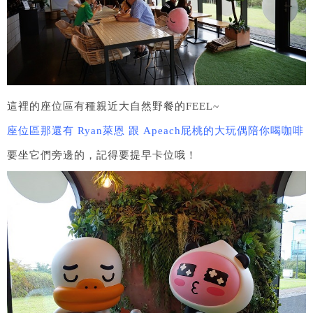
這裡的座位區有種親近大自然野餐的FEEL~
座位區那還有 Ryan萊恩 跟 Apeach屁桃的大玩偶陪你喝咖啡
要坐它們旁邊的，記得要提早卡位哦！