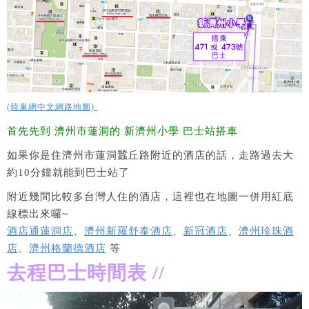
(韓巢網中文網路地圖)
首先先到 濟州市蓮洞的 新濟州小學 巴士站搭車
如果你是住濟州市蓮洞蠶丘路附近的酒店的話，走路過去大
約10分鐘就能到巴士站了
附近幾間比較多台灣人住的酒店，這裡也在地圖一併用紅底
線標出來囉~
酒店通蓮洞店
、
濟州新羅舒泰酒店
、
新冠酒店
、
濟州珍珠酒
店
、
濟州格蘭德酒店
等
去程巴士時間表 //