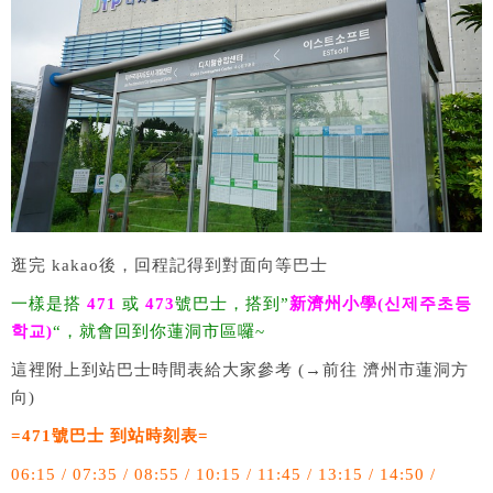
逛完 kakao後，回程記得到對面向等巴士
一樣是搭
471
或
473
號巴士，搭到”
新濟州小學(신제주초등
학교)
“，就會回到你蓮洞市區囉~
這裡附上到站巴士時間表給大家參考 (→前往 濟州市蓮洞方
向)
=471號巴士 到站時刻表=
06:15 / 07:35 / 08:55 / 10:15 / 11:45 / 13:15 / 14:50 /