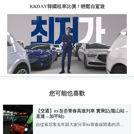
KKDAY韓國租車比價！輕鬆自駕遊
您可能也喜歡
【交通】itx청춘青春高速列車 實乘記(龍山站→
直達→加平站)
自從索尼客去年跟大家分享itx青春線開通的消...