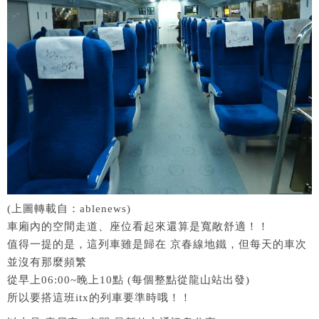
(上圖轉載自：ablenews)
車廂內的空間走道、座位看起來還算是寬敞舒適！！
值得一提的是，這列車雖是歸在 京春線地鐵，但每天的車次
並沒有那麼頻繁
從早上06:00~晚上10點 (每個整點從龍山站出發)
所以要搭這班itx的列車要準時哦！！