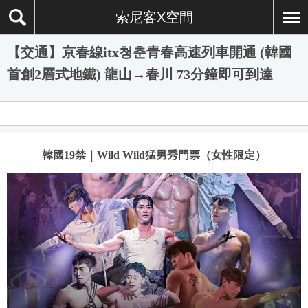
索尼客X空間
【交通】京春線itx청춘青春高速列車開通 (韓國
首創2層式地鐵) 龍山→春川 73分鐘即可到達
韓國19禁｜Wild Wild猛男秀門票（女性限定）