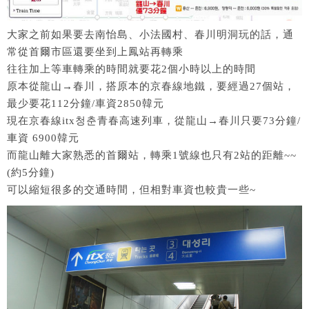
大家之前如果要去南怡島、小法國村、春川明洞玩的話，通
常從首爾市區還要坐到上鳳站再轉乘
往往加上等車轉乘的時間就要花2個小時以上的時間
原本從龍山→春川，搭原本的京春線地鐵，要經過27個站，
最少要花112分鐘/車資2850韓元
現在京春線itx청춘青春高速列車，從龍山→春川只要73分鐘/
車資 6900韓元
而龍山離大家熟悉的首爾站，轉乘1號線也只有2站的距離~~
(約5分鐘)
可以縮短很多的交通時間，但相對車資也較貴一些~