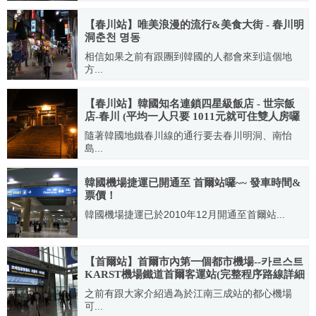
2013.06.13
【春川站】唯美浪漫的流行&美食大街 - 春川明
洞춘천 명동
相信如果之前有跟團到韓國的人都會來到這個地
方...
2011.06.03
【春川站】韓國知名連鎖四星級飯店 - 世宗飯
店-春川 (平均一人只要 1011元就可住雙人房囉
~)
隨著韓國地鐵春川線的通行要去春川明洞、南怡
島...
2011.10.11
韓國機場捷運已開通至 首爾站囉~~ 發車時間&
票價！
韓國機場捷運已於2010年12月開通至首爾站...
2011.02.07
【首爾站】首爾市內第一個都市機場--카르스트
KARST機場鐵道首爾客運站(完整程序路線詳細
介紹)
之前有跟大家介紹過為於江南三成站的都心機場
可...