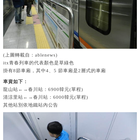
(上圖轉載自：ablenews)
itx青春列車的代表顏色是草綠色
掛有8節車廂，其中4、5 節車廂是2層式的車廂
車資如下：
龍山站←→春川站：6900韓元(單程)
清涼里站←→春川站：6000韓元(單程)
其他站別依地鐵站內公告