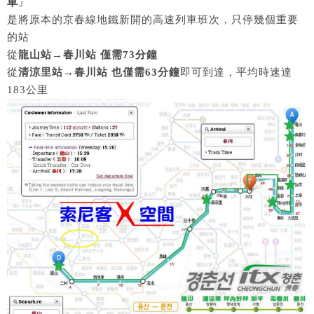
車
』
是將原本的京春線地鐵新開的高速列車班次，只停幾個重要
的站
從
龍山站→春川站 僅需73分鐘
從
清涼里站→春川站 也僅需63分鐘
即可到達，平均時速達
183公里