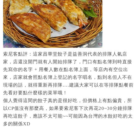
索尼客點評：這家昌華堂餃子是益善洞代表的排隊人氣店
家，店還沒開門就有人開始排隊了，門口有點名簿到時直接
先寫你的名字 + 用餐人數在點名簿上面，等店內有空位出
來，店家就會照點名簿上登記的名字唱名，點到名但人不在
現場的話，就得重新再排隊….建議大家可以在等排隊點餐前
先看好要點什麼樣的菜單哦！
個人覺得這間的餃子真的是很好吃，但價格上有點偏貴，所
以CP值沒有那麼高，如果要索尼客下次再花20~30分鐘排隊
再吃這餃子，應該不太可能~~可能因為台灣的水餃好吃的太
多的關係XD