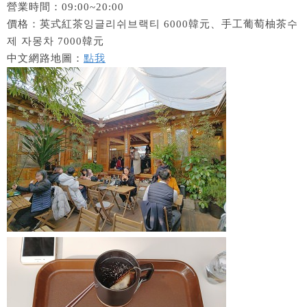
營業時間：09:00~20:00
價格：英式紅茶잉글리쉬브랙티 6000韓元、手工葡萄柚茶수
제 자몽차 7000韓元
中文網路地圖：
點我