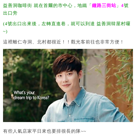
益善洞咖啡街 就在首爾的市中心，地鐵「
鐘路三街站
」
4
號
出口旁
(4號出口出來後，左轉直進巷，就可以到達 益善洞韓屋村囉
~)
這裡離仁寺洞、北村都很近！！觀光客前往也非常方便！
有些人氣店家平日來也要排很長的隊~~