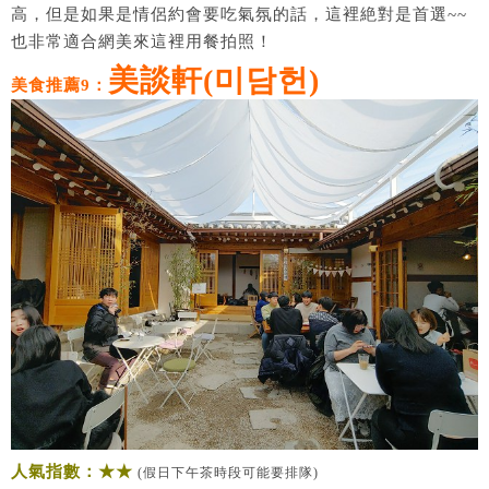
高，但是如果是情侶約會要吃氣氛的話，這裡絶對是首選~~
也非常適合網美來這裡用餐拍照！
美談軒(미담헌)
美食推薦9：
人氣指數：★★
(假日下午茶時段可能要排隊)