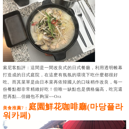
索尼客點評：這間是一間改良式的日式餐廳，利用透明帷幕
打造成的日式庭院，在這麽有氛氛的環境下吃什麼都很好
吃。而其菜單是由日本菜再依韓國人的口味稍作改良，每一
份餐點都非常精緻好吃！但唯一缺點也是價格偏高，吃完還
想再點…但錢包不夠深~~Orz
庭園鮮花咖啡廳(마당플라
美食推薦7：
워카페)