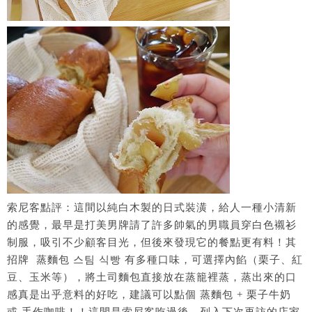
索尼客點評：這間以純白木製的日式裝潢，給人一種小清新
的感覺，最早是打美男牌請了許多帥氣的男職員穿白色襯衫
制服，吸引不少顧客目光，但後來發現它的餐點更有料！其
招牌 蒸麵包 스팀 식빵 有多種口味，可選擇內餡（栗子、紅
豆、玉米等），將土司麵包直接放在蒸籠裡蒸，蒸出來的口
感真是出乎意料的好吃，建議可以點個 蒸麵包 + 栗子牛奶