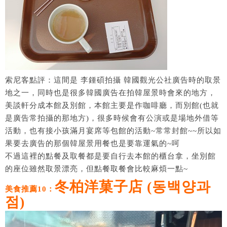
索尼客點評：這間是 李鍾碩拍攝 韓國觀光公社廣告時的取景
地之一，同時也是很多韓國廣告在拍韓屋景時會來的地方，
美談軒分成本館及別館，本館主要是作咖啡廳，而別館(也就
是廣告常拍攝的那地方)，很多時候會有公演或是場地外借等
活動，也有接小孩滿月宴席等包館的活動~常常封館~~所以如
果要去廣告的那個韓屋景用餐也是要靠運氣的~呵
不過這裡的點餐及取餐都是要自行去本館的櫃台拿，坐別館
的座位雖然取景漂亮，但點餐取餐會比較麻煩一點~
冬柏洋菓子店 (동백양과
美食推薦10：
점)