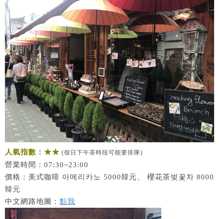
人氣指數：★★
(假日下午茶時段可能要排隊)
營業時間：07:30~23:00
價格：美式咖啡 아메리카노 5000韓元、 櫻花茶벚꽃차 8000
韓元
中文網路地圖：
點我