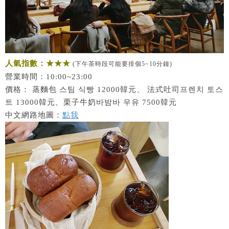
人氣指數：★★★
(下午茶時段可能要排個5~10分鐘)
營業時間：10:00~23:00
價格： 蒸麵包 스팀 식빵 12000韓元、 法式吐司프렌치 토스
트 13000韓元、栗子牛奶바밤바 우유 7500韓元
中文網路地圖：
點我