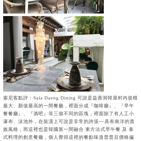
索尼客點評：Sala Daeng Dining 可說是益善洞韓屋村內規模
最大、顏值最高的一間餐廳，裡面分成『咖啡廳』、『早午
餐餐廳』、『酒吧』等三個不同的區塊，裡面除了有人工小
瀑布、泳池外，在裝潢上可說是非常的誇張~~具有南洋的貴
族風格，而這裡也是韓國第一間融合 東方法式早午餐 及 泰
式料理的創意餐廳，個人覺得這裡的餐點味道普普且價格偏