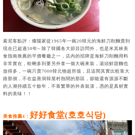
索尼客點評：燦陽家從1965年一碗20韓元的海鮮刀削麵賣到
現在已超過50年~ 除了韓國各大節目訪問外，也是米其林美
食指南推薦的平價餐廳之一，店內的招牌是海鮮刀削麵用料
非常實在，蛤蜊多到要另外拿一個大碗來裝，湯頭鮮甜麵也
放得多，一碗只賣7000韓元物超所值，且這間其實比較靠大
路那側，不在益善洞韓屋村熱鬧的那區，卻能還有源源不斷
的人潮持續五十餘年，不靠繁華的外表裝潢，憑的是真材實
料的美味！！
好好食堂(호호식당)
美食推薦4：