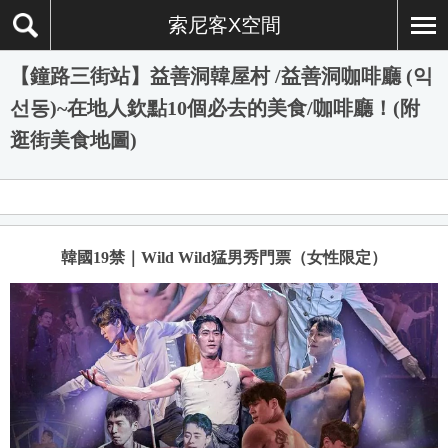
索尼客X空間
【鐘路三街站】益善洞韓屋村 /益善洞咖啡廳 (익
선동)~在地人欽點10個必去的美食/咖啡廳！(附
逛街美食地圖)
韓國19禁｜Wild Wild猛男秀門票（女性限定）