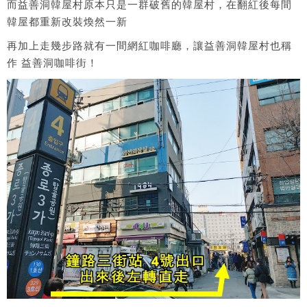
而益善洞韓屋村原本只是一群破舊的韓屋村，在翻紅後每間
韓屋都重新改裝煥然一新
再加上走幾步路就有一間網紅咖啡廳，讓益善洞韓屋村也稱
作 益善洞咖啡街！