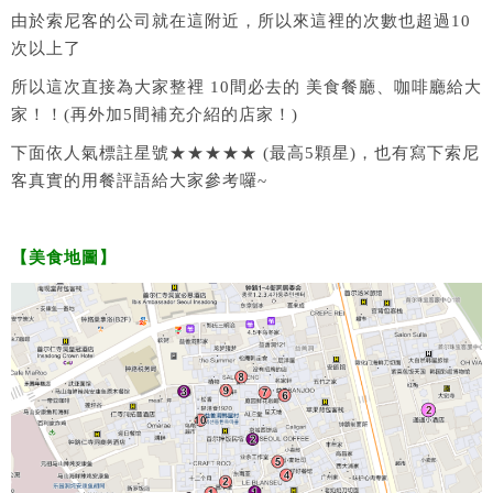
由於索尼客的公司就在這附近，所以來這裡的次數也超過10
次以上了
所以這次直接為大家整裡 10間必去的 美食餐廳、咖啡廳給大
家！！(再外加5間補充介紹的店家！)
下面依人氣標註星號★★★★★ (最高5顆星)，也有寫下索尼
客真實的用餐評語給大家參考囉~
【美食地圖】