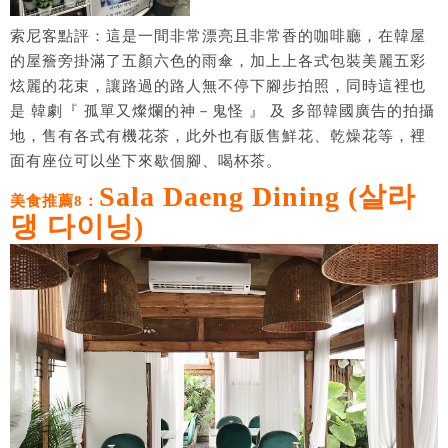
索尼客點評：這是一間非常漂亮且非常香的咖啡廳，在韓屋
的屋簷旁掛滿了五顏六色的雨傘，加上上各式包裝美麗五彩
炫麗的花束，讓路過的路人無不停下腳步拍照，同時這裡也
是 韓劇『 孤單又燦爛的神－鬼怪 』 及 多部韓國廣告的拍攝
地，售有各式有機花茶，此外也有販售鮮花、乾燥花等，裡
面有座位可以坐下來歇個腳、喝杯茶。
Sala Daeng Dining (살라
美食推薦8：
댕 다이닝)