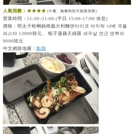
人氣指數：★★★★
(午餐、晚餐時段可能要排隊)
營業時間：11:30~21:00 (平日 15:00-17:00 休息)
價格：明太子蛤蜊鍋燒義大利麵멘타이코 바지락 나베 국물
파스타 13000韓元、 蝦子蓮藕天婦羅 새우살 연근 덴뿌라
9000韓元
中文網路地圖：
點我