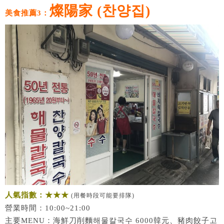
燦陽家 (찬양집)
美食推薦3：
人氣指數：★★★
(用餐時段可能要排隊)
營業時間：10:00~21:00
主要MENU：海鮮刀削麵해물칼국수 6000韓元、豬肉餃子고