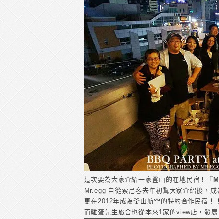
這次要為大家介紹一家釜山的在地民宿！『
M
Mr.egg 自從索尼客去年初幫大家介紹後
更在2012年成為釜山航空的特約合作民宿！
而雞蛋先生旅舍也從本來1家的view店，發