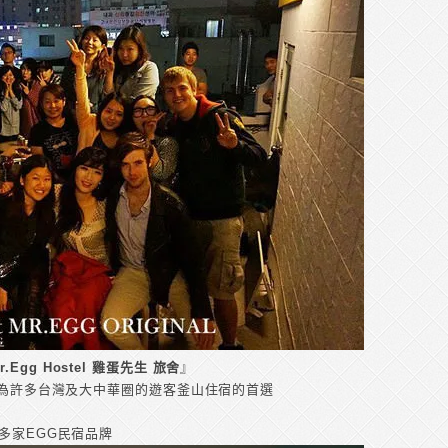
r.Egg Hostel 雞蛋先生 旅舍
』
，成為許多台灣及大中華圈的遊客釜山住宿的首選
！
展多家EGG民宿品牌