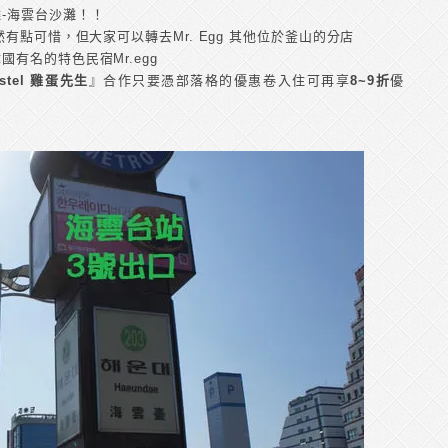
-海雲台沙灘！！
有點可惜，但大家可以轉去Mr. Egg 其他位於釜山的分店
有名的特色民宿Mr.egg
ostel 雞蛋先生
』合作只要憑部落格的優惠卷入住可再享
8~9折
優