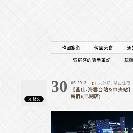
Main Menu
韓國旅遊
韓國美食
通
索尼客的隨手筆記
玩轉
30
06.2013
未分類
,
釜山住宿
【釜山-海雲台站&中央站】Mr.
民宿)(已閉店)