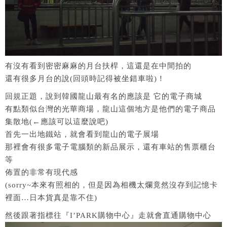
有沒有看到密密麻麻的月台扶桿，這還是在中間拍的
還有很多月台的說(回頭時記得被坐錯車啦)！
回規正題，說到韓國龍山最有名的應該是 它的電子商城
有點類似台灣的光華商場，龍山這個地方是他們的電子商品
集散地(←應該可以這麼說吧)
首先一出地鐵站，就會看到龍山的電子展場
那裡會有很多電子電腦類的新品展示，還有車站的售票櫃台
等
佈置的非常有現代感
(sorry~本來有照相的，但是因為相機太爛竟然沒存到記憶卡
裡面…日本貨真是靠不住)
然後跟著指標往『I’PARK購物中心』走就會直通購物中心