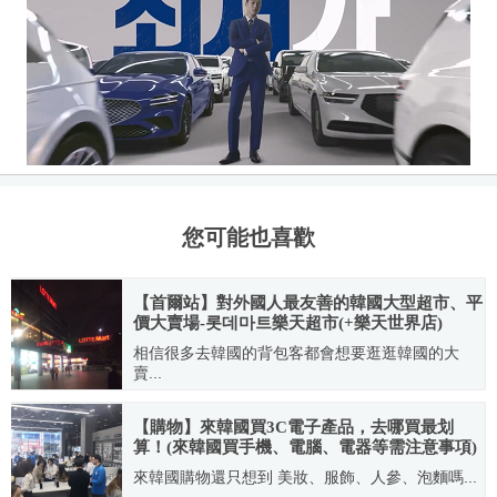
您可能也喜歡
【首爾站】對外國人最友善的韓國大型超市、平
價大賣場-롯데마트樂天超市(+樂天世界店)
相信很多去韓國的背包客都會想要逛逛韓國的大
賣...
2010.01.30
【購物】來韓國買3C電子產品，去哪買最划
算！(來韓國買手機、電腦、電器等需注意事項)
來韓國購物還只想到 美妝、服飾、人參、泡麵嗎...