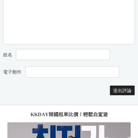
姓名
電子郵件
KKDAY韓國租車比價！輕鬆自駕遊