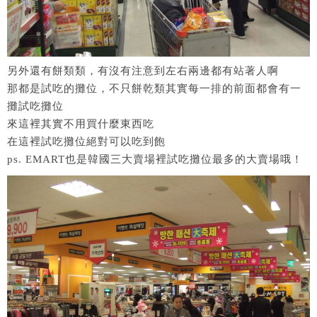
另外還有餅類類，有沒有注意到左右兩邊都有站著人啊
那都是試吃的攤位，不只餅乾類其實每一排的前面都會有一
攤試吃攤位
來這裡其實不用買什麼東西吃
在這裡試吃攤位絕對可以吃到飽
ps. EMART也是韓國三大賣場裡試吃攤位最多的大賣場哦！