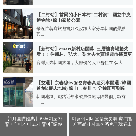
2020.03.18
【二村站】首爾的小日本村"二村洞"+國立中央
博物館+龍山家族公園
最近忙著寫旅遊書好久沒跟大家分享韓國的景點
其...
2011.11.24
【新村站】emart新村店開幕~三層樓賣場搶先
看！！住新村、弘大、梨大去大賣場超市採買更
方便！
台灣人去韓國旅遊，大部份的人都會住在 弘大、...
2020.08.05
【交通】京春線itx청춘青春高速列車開通 (韓國
首創2層式地鐵) 龍山→春川 73分鐘即可到達
韓國地鐵、鐵路近年來發展快速每隔幾個月就有
一...
2012.03.11
【1月團購優惠】카푸치노가
미남이시네요是美男啊-熱門官
좋아? 마키아또가 좋아?請你
方商品돼지토끼豬兔子玩偶出
喝 張根碩장근석 代言的
現仿冒品囉！！(+正版商品該
Maxim맥심咖啡(~1/10截止)
去哪買？、如何辯識真偽)