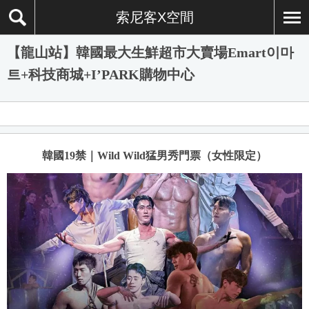
索尼客X空間
【龍山站】韓國最大生鮮超市大賣場Emart이마
트+科技商城+I’PARK購物中心
韓國19禁｜Wild Wild猛男秀門票（女性限定）