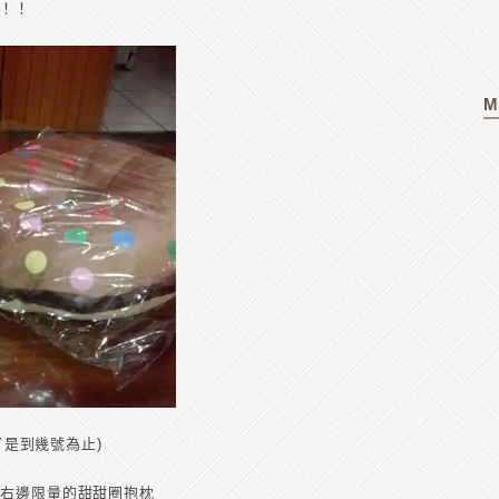
圈！！
M
忘了是到幾號為止)
送右邊限量的甜甜圈抱枕