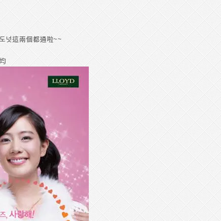
도넛這兩個都通啦~~
善均