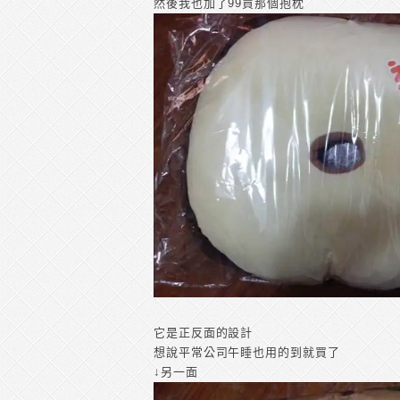
然後我也加了99買那個抱枕
它是正反面的設計
想說平常公司午睡也用的到就買了
↓另一面