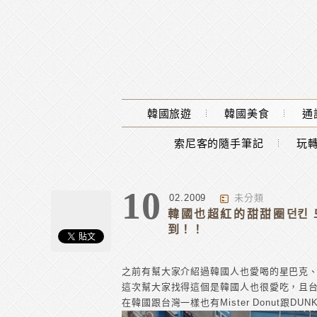
Main Menu
韓國旅遊
韓國美食
通
索尼客的隨手筆記
玩轉
10
02.2009
未分類
韓國也超紅的甜甜圈던킨 도
到！！
之前有幫大家介紹過韓國人也愛喝的星巴克、CO
這次幫大家找得這個是韓國人也很愛吃，且
在韓國跟台灣一樣也有Mister Donut跟DUNKI