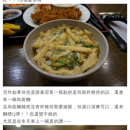
吃！！ cp值破表啦
另外如果你也是跟索尼客一樣點的是烏龍炸豬排的話，還會
有一碗烏龍麵
這烏龍麵雖然沒有炸豬排那麼搶眼，但湯口清爽可口，還有
麵體Q彈！！也還蠻不錯的
尤其是在冬天來上一碗真的讚~~~