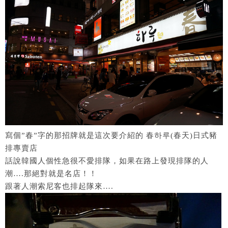
寫個”春”字的那招牌就是這次要介紹的 春하루(春天)日式豬
排專賣店
話說韓國人個性急很不愛排隊，如果在路上發現排隊的人
潮….那絕對就是名店！！
跟著人潮索尼客也排起隊來….