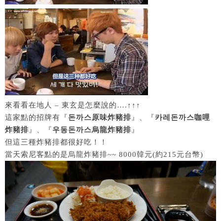
來看看在地人 – 東玄是怎麼說的….↑↑↑
這家點的招牌有『
돈까스原味炸豬排
』、『
카레돈까스咖哩
炸豬排
』、『
우동돈까스烏龍炸豬排
』
但這三種炸豬排都很好吃！！
當天索尼客點的是烏龍炸豬排~~ 8000韓元(約215元台幣)