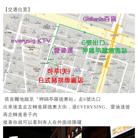
【交通位置】
搭首爾地鐵至『狎鷗亭羅德奧站』走6號出口
出來後直走左轉進羅德奧大街，過EVERYSING、愛迪達後
再左轉進巷子內
接著你就可以看到有人在外面排隊囉