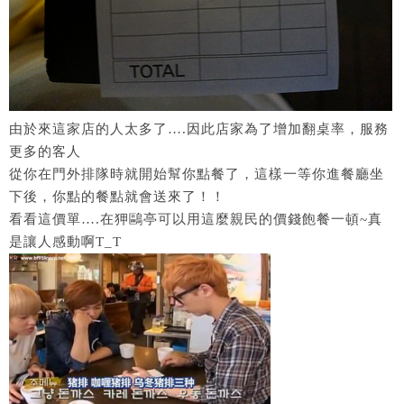
由於來這家店的人太多了….因此店家為了增加翻桌率，服務
更多的客人
從你在門外排隊時就開始幫你點餐了，這樣一等你進餐廳坐
下後，你點的餐點就會送來了！！
看看這價單….在狎鷗亭可以用這麼親民的價錢飽餐一頓~真
是讓人感動啊T_T