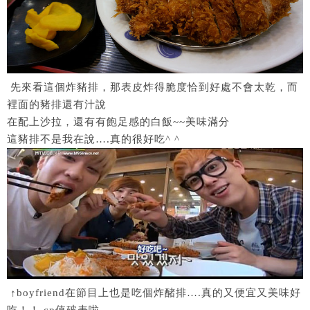
先來看這個炸豬排，那表皮炸得脆度恰到好處不會太乾，而
裡面的豬排還有汁說
在配上沙拉，還有有飽足感的白飯~~美味滿分
這豬排不是我在說….真的很好吃^ ^
↑boyfriend在節目上也是吃個炸醏排….真的又便宜又美味好