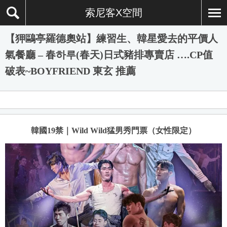
索尼客X空間
【狎鷗亭羅德奧站】練習生、韓星愛去的平價人
氣餐廳 – 春하루(春天)日式豬排專賣店 ….CP值
破表~BOYFRIEND 東玄 推薦
韓國19禁｜Wild Wild猛男秀門票（女性限定）