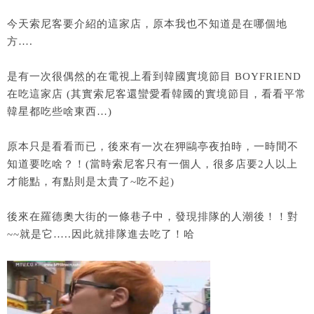
今天索尼客要介紹的這家店，原本我也不知道是在哪個地
方….
是有一次很偶然的在電視上看到韓國實境節目 BOYFRIEND
在吃這家店 (其實索尼客還蠻愛看韓國的實境節目，看看平常
韓星都吃些啥東西…)
原本只是看看而已，後來有一次在狎鷗亭夜拍時，一時間不
知道要吃啥？！(當時索尼客只有一個人，很多店要2人以上
才能點，有點則是太貴了~吃不起)
後來在羅德奧大街的一條巷子中，發現排隊的人潮後！！對
~~就是它…..因此就排隊進去吃了！哈