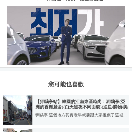
您可能也喜歡
【狎鷗亭站】韓國的江南東區時尚：狎鷗亭(亞
洲的香榭麗舍)(白天黑夜不同面貌)(追星/購物/美
食/流行重鎮)
狎鷗亭 這個地方其實老早就要跟大家推薦了這裡...
2010.07.22