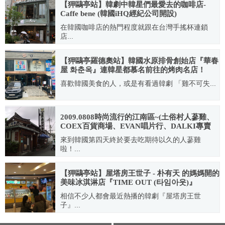
【狎鷗亭站】韓劇中韓星們最愛去的咖啡店-
Caffe bene (韓國iHQ經紀公司開設)
在韓國咖啡店的熱門程度就跟在台灣手搖杯連鎖
店...
2011.06.29
【狎鷗亭羅德奧站】韓國水原排骨創始店『華春
屋 화춘옥』連韓星都慕名前往的烤肉名店！
喜歡韓國美食的人，或是有看過韓劇 「雞不可失...
2023.04.11
2009.0808時尚流行的江南區~(土俗村人蔘雞、
COEX百貨商場、EVAN唱片行、DALKI專賣
店、狎鷗亭、神話KyoChon炸雞店、SM
來到韓國第四天終於要去吃期待以久的人蔘雞
everysing노래방、MACOS旗艦店
啦！...
2009.08.17
【狎鷗亭站】屋塔房王世子 - 朴有天 的媽媽開的
美味冰淇淋店『TIME OUT (타임아웃)』
相信不少人都會最近熱播的韓劇『屋塔房王世
子』...
2012.05.02