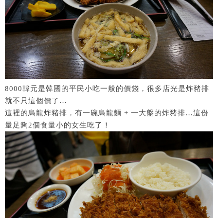
8000韓元是韓國的平民小吃一般的價錢，很多店光是炸豬排
就不只這個價了…
這裡的烏龍炸豬排，有一碗烏龍麵 + 一大盤的炸豬排…這份
量足夠2個食量小的女生吃了！