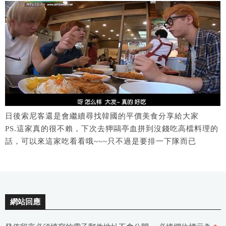
日後索尼客還是會繼續尋找韓國的平價美食分享給大家
PS.這家真的很不賴，下次去狎鷗亭血拼到沒錢吃高檔料理的
話，可以來這家吃看看哦~~~只不過是要排一下隊而已
網站回應