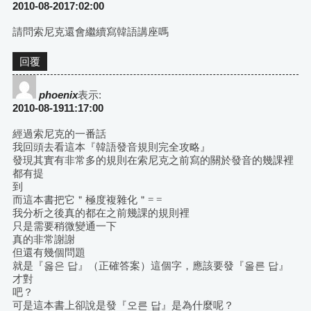
2010-08-2017:02:00
請問索尼克還會繼續寫韓語講座嗎
回覆
phoenix
表示:
2010-08-1911:17:00
經過索尼克的一番話
我回頭去看這本『韓語發音規則完全攻略』
發現其實有非常多的規則在索尼克之前寫的關於發音的幾課裡
都有提
到
而這本書把它＂極度複雜化＂= =
我分析之後真的都在之前幾課的規則裡
只是需要稍微變通一下
真的非常謝謝
但還有幾個問題
就是『옳은 답』（正確答案）這個字，應該要發『올른 답』
才對
吧？
可是這本書上卻說是發『오른 답』是為什麼呢？