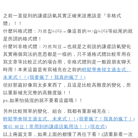
之前一直提到的謙虛語氣其實正確來說應該是『非格式
體』！！
什麼叫格式體：가르칩니다→像這首的ㅂ/습니다等結尾的就
是所謂的格式體！
什麼叫非格式體：가르쳐요→也就是之前說的謙虛語氣變化
其實兩個寫法的意思都是一樣的，只不過格式體比較常用在
寫文章等比較正式的場合用，非格式體則是一般跟朋友聊天
時用！本來這篇是有寫補充在之前的
輕鬆學會韓文過去式、
未來式！！(我要瘋了！我真的瘋了！)
但好那篇好像寫太多東西了，且這是比較高難度的變化，所
以重新補充完整的高難度版！！
ps.如果怕搞混的就不要看這篇哦！！
另外比較簡單的變化、組合．我都有重新補充在：
輕鬆學會韓文過去式、未來式！！(我要瘋了！我真的瘋了！)
빨리 봐요！常用到的謙虛語氣用法！！(現在式)
以上兩篇文章，如果上面的都懂了再往下看！(請重新看一次