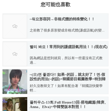
您可能也喜歡
~워요形容詞→非格式體的特殊變化！！
之前教了很多原形變成非格式體(謙虛語氣)的變...
2007.07.29
빨리 봐요！常用到的謙虛語氣用法！！(現在式)
因為網誌是想到就寫，所以有一些還沒有正式教
過...
2007.07.17
~(으)면 좋겠다!! 如果~的話，就太好了！면-假
設性的用法(~的話)+韓國節目截圖教學+特別韓
語教室
好久沒教韓文了！如果有配合著『韓國語快樂學
輕...
2007.09.30
풀하우스-13회.Full House13回-搭地鐵篇(韓庚、
Anna、Elva)+中韓雙版本對照！！