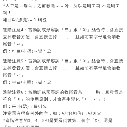
*因고是ㅗ母音，之前教過ㅗ→아，所以是배고파 不是배고
퍼！
예쁘다(漂亮)→예뻐요
進階注意4：當動詞或形容詞「르」跟「아」結合時，會直接
去掉發音方便，會直接去掉「ㅡ」，且如前有字母還會加收
尾音「ㄹ」
例：바르다(擦)→발라요
進階注意5：當動詞或形容詞「르」跟「어」結合時，會直接
去掉發音方便，會直接去掉「ㅡ」，且如前有字母還會加收
尾音「ㄹ」
例：부르다(唱)→불러요
進階注意6：當動詞或形容詞的收尾音為「ㄷ」時，且母音是
符合「어」的使用原則，才會產生變化「ㄷ→ㄹ」！
例：듣다(聽)→들어요
注意還有很多例外的字，如：믿다(相信)→믿어요
*進階注意的3、4、5都是要看倒數第二個字「아」還是