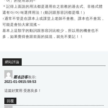
「어」的使用原則~
＊記得上面說的用法都是適用在之前教的過去式、非格式體
還有아/어/해選擇用法！(動詞跟形容詞都是哦！)
↑通常不管是在課本上或課堂上老師不會教、課本也不會寫，
可能是會怕大家混搖～
基本上這類字的動詞跟形容詞比較少，所以用的機會也不
多，如果覺得會跟前面的搞混，就先不要記！！
網站評論
匿名訪客
表示:
2021-01-0915:59:53
這篇好實用 受惠良多！
回覆