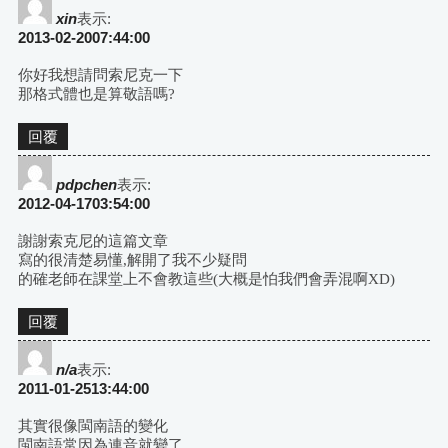
xin
表示:
2013-02-2007:44:00
你好我想請問索尼克一下
那格式體也是算敬語嗎?
回覆
pdpchen
表示:
2012-04-1703:54:00
謝謝索克尼的這篇文章
寫的很清楚易懂,解開了我不少疑問
的確老師在課堂上不會教這些(大概是怕我們會弄混啊XD)
回覆
n/a
表示:
2011-01-2513:44:00
其實很像閩南語的變化
閩南語常因為連音就變了