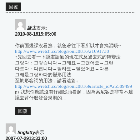
回覆
版主
表示:
2010-08-1815:05:00
你前面幾課沒看熟，就急著往下看所以才會搞混哦~
http://www.wretch.cc/blog/sonic0816/21691738
↑先回去看一下謙虛語氣的現在式及過去式的轉變法
그렇다：그렇습니다→그래요→그랬어요→그런
다르다：다릅니다→달라요→달랐어요→다른
그래是그렇하다的變形用法
至於形容詞的用法，請看這篇↓
http://www.wretch.cc/blog/sonic0816&article_id=25589499
ps.我想你應該沒有仔細從頭看起，因為索尼客是非常不建
議去背什麼發音規則的…
回覆
lingkitty
表示:
2007-07-2913:33:00