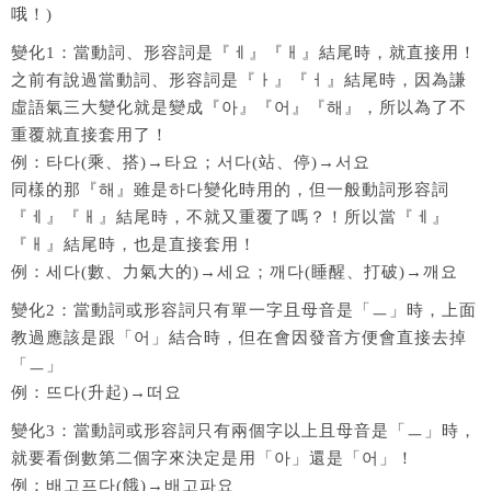
哦！)
變化1：當動詞、形容詞是『ㅔ』『ㅐ』結尾時，就直接用！
之前有說過當動詞、形容詞是『ㅏ』『ㅓ』結尾時，因為謙
虛語氣三大變化就是變成『아』『어』『해』，所以為了不
重覆就直接套用了！
例：타다(乘、搭)→타요；서다(站、停)→서요
同樣的那『해』雖是하다變化時用的，但一般動詞形容詞
『ㅔ』『ㅐ』結尾時，不就又重覆了嗎？！所以當『ㅔ』
『ㅐ』結尾時，也是直接套用！
例：세다(數、力氣大的)→세요；깨다(睡醒、打破)→깨요
變化2：當動詞或形容詞只有單一字且母音是「ㅡ」時，上面
教過應該是跟「어」結合時，但在會因發音方便會直接去掉
「ㅡ」
例：뜨다(升起)→떠요
變化3：當動詞或形容詞只有兩個字以上且母音是「ㅡ」時，
就要看倒數第二個字來決定是用「아」還是「어」！
例：배고프다(餓)→배고파요