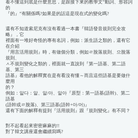
看不懂這到底是什麼意思，是跟接下來的教學文”動詞、形容詞
的
『的』”有關係嗎?如果是的話這是現在式的變化嗎?
還有不知道索尼克有沒有看過一本書『韓語發音規則完全攻
略』，它
裡面有一堆好奇怪的專有名詞，例如：派生語之類的，還有它
在介紹
『用言活用規則』時，有做個分類，例如ㄹ脫落規則、으脫落
規則、
ㅅ不規則變化之類的，裡面就一直說到『第一語基、第二語
基、第三
語基』看他的解釋實在是有看沒有懂～而且這些語基是要做什
麼用
的？
例如：알다：알、알/아、알아『原型：第一語基(語幹)、第二
語基
(語幹或ㄹ脫落)、第三語基(語幹+아/어)』
還有下面的解釋有提到『活用規則』跟『規則變化』有不同？
對不起看起來密密麻麻的!!
對了韓文講座還會繼續寫嗎?