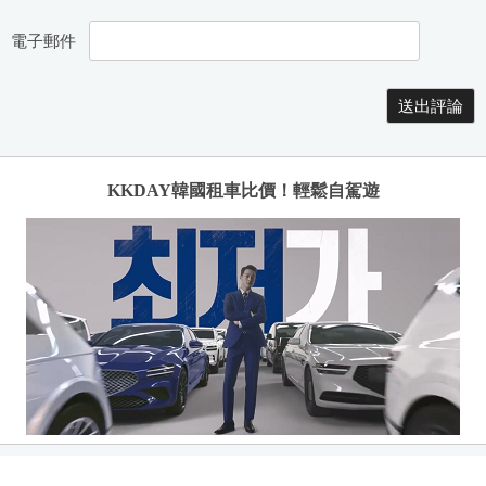
電子郵件
KKDAY韓國租車比價！輕鬆自駕遊