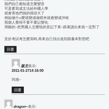
我們自己都知道怎麼變音
可是要寫成文法給外國人學
就會害他們搞的很頭大了
例如做什si麼就變成做瞎米就會變成沖啥
我個人覺得不要不要記變化
用聽的~把男國人怎麼唸的音記下來~跟著讀出來就一定對了
至於考試考怎麼寫時,再來自己找出規則跟書本對照吧
回覆
版主
表示:
2011-01-2714:16:00
同感~
回覆
dragon~
表示: