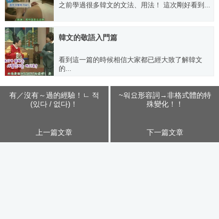
之前學過很多韓文的文法、用法！ 這次剛好看到...
2007.08.30
韓文的敬語入門篇
看到這一篇的時候相信大家都已經大致了解韓文
的...
2007.12.22
有／沒有～過的經驗！ㄴ 적
~워요形容詞→非格式體的特
(있다 / 없다)！
殊變化！！
上一篇文章
下一篇文章