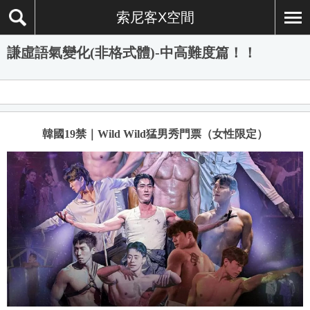
索尼客X空間
謙虛語氣變化(非格式體)-中高難度篇！！
韓國19禁｜Wild Wild猛男秀門票（女性限定）