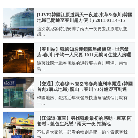
[LIVE]韓國江原道兩天一夜遊-束草&春川(韓國
地鐵已開通至春川超方便！)-2011.01.14~15
這次索尼客特別安排了兩天一夜要去江原道玩想
想...
2011.01.17
【春川站】韓國知名連鎖四星級飯店 - 世宗飯
店-春川 (平均一人只要 1011元就可住雙人房囉
~)
隨著韓國地鐵春川線的通行要去春川明洞、南怡
島...
2011.10.11
【交通】京春線itx청춘青春高速列車開通 (韓國
首創2層式地鐵) 龍山→春川 73分鐘即可到達
韓國地鐵、鐵路近年來發展快速每隔幾個月就有
一...
2012.03.11
【江源道-束草】尋找韓劇最初的感動 - 束草 阿
爸村 - 藍色生死戀 / 兩天一夜 拍攝地
不知道大家第一部看的韓劇是哪一齣？索尼客我
第...