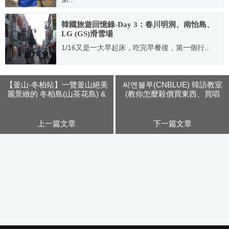
2011.03.02
韓國旅遊回憶錄-Day 3：春川明洞、南怡島、
LG (GS)滑雪場
1/16又是一大早起床，吃完早餐後，第一個行...
2007.01.23
【釜山-冬柏站】一覽釜山絕美
씨엔블루(CNBLUE) 韓語教室
麗景緻的 冬柏島(山茶花島) &
(教你怎麼殺價買東西、買唱
極具政治意義的 APEC世峰樓
片、晚安、辛苦了)
上一篇文章
下一篇文章