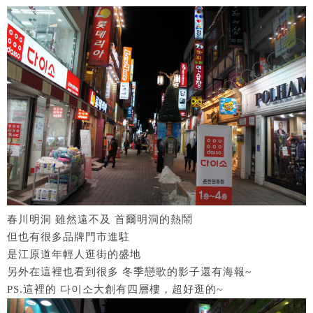
春川明洞 雖然遠不及 首爾明洞的熱鬧
但也有很多品牌門市進駐
是江原道年輕人逛街的盛地
另外在這裡也看到很多 冬季戀歌的影子還有海報~
PS.這裡的 다이소大創有四層樓，超好逛的~