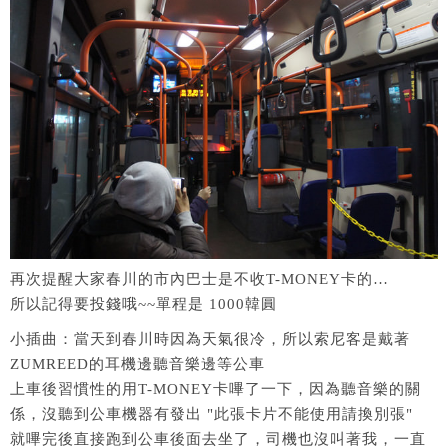
再次提醒大家春川的市內巴士是不收T-MONEY卡的…
所以記得要投錢哦~~單程是 1000韓圓
小插曲：當天到春川時因為天氣很冷，所以索尼客是戴著
ZUMREED的耳機邊聽音樂邊等公車
上車後習慣性的用T-MONEY卡嗶了一下，因為聽音樂的關
係，沒聽到公車機器有發出 "此張卡片不能使用請換別張"
就嗶完後直接跑到公車後面去坐了，司機也沒叫著我，一直