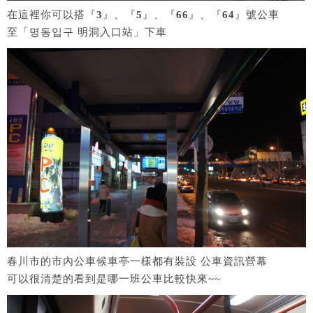
在這裡你可以搭『
3
』、『
5
』、『
66
』、『
64
』號公車
至「명동입구 明洞入口站」下車
春川市的市內公車候車亭一樣都有裝設 公車資訊營幕
可以很清楚的看到是哪一班公車比較快來~~