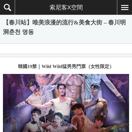
索尼客X空間
【春川站】唯美浪漫的流行&美食大街 – 春川明
洞춘천 명동
韓國19禁｜Wild Wild猛男秀門票（女性限定）