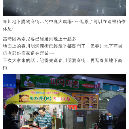
春川地下購物商街…的中庭大廣場~~~逛累了可以在這裡稍作
休息~
當時因為索尼客已經逛到晚上十點多
地面上的春川明洞商街已經幾乎都關門了，但春川地下商街
仍有部份店家還在營業~~
下次大家來的話，記得先逛春川明洞商街，再逛春川地下商
街