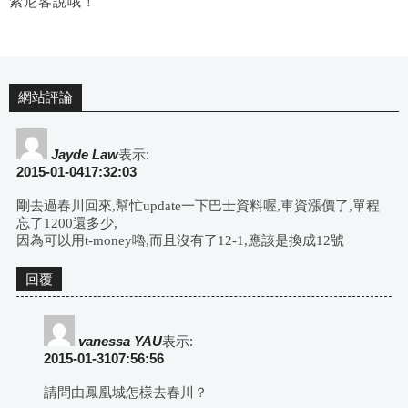
索尼客說哦！
網站評論
Jayde Law
表示:
2015-01-0417:32:03
剛去過春川回來,幫忙update一下巴士資料喔,車資漲價了,單程
忘了1200還多少,
因為可以用t-money嚕,而且沒有了12-1,應該是換成12號
回覆
vanessa YAU
表示:
2015-01-3107:56:56
請問由鳳凰城怎樣去春川？