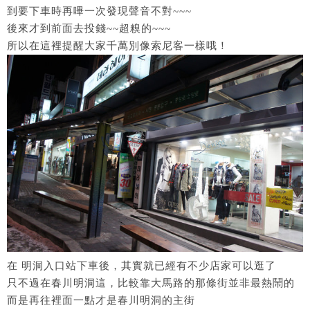
到要下車時再嗶一次發現聲音不對~~~
後來才到前面去投錢~~超糗的~~~
所以在這裡提醒大家千萬別像索尼客一樣哦！
在 明洞入口站下車後，其實就已經有不少店家可以逛了
只不過在春川明洞這，比較靠大馬路的那條街並非最熱鬧的
而是再往裡面一點才是春川明洞的主街