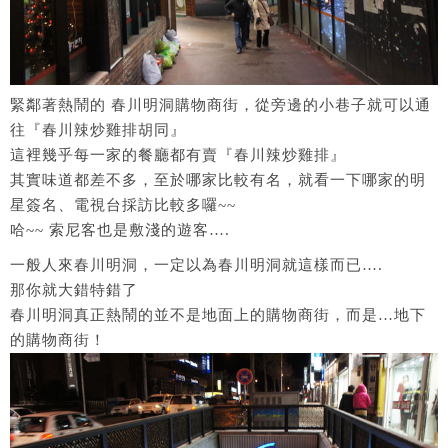
緊鄰著熱鬧的 春川明洞購物商街，從旁邊的小巷子就可以通
往『春川辣炒雞排胡同』
這裡幾乎每一家的餐廳都有賣『春川辣炒雞排』
其實味道都差不多，至於哪家比較有名，就看一下哪家的明
星簽名、電視台採訪比較多囉~~
哈~~ 索尼客也是敷淺的遊客….
一般人來春川明洞，一定以為春川明洞就這樣而已….
那你就大錯特錯了
春川明洞真正熱鬧的並不是地面上的購物商街，而是…地下
的購物商街！