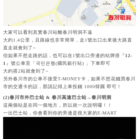
大家可以看到其實春川站離春川明洞不遠
大約1.4公里，且路線也非常簡單，走1號出口出來後大路直
直走就會到了~
但如果不想走路的話，也可以在1號出口旁邊的站牌搭『
12-
1
』號公車至「국민은행(國民銀行站) 」下車即可
大約搭2站就會到了~
另外春川市的公車不接受T-MONEY卡，如果不想花錢買春川
市的交通卡的話，那請記得上車投錢 1000韓圓 即可！
(2)春川市外巴士站 & 春川高速巴士站→春川明洞
這兩個站是在同一個地方，所以就一次說明囉！！
一出巴士站，你會看到你的旁邊是很大家的E-MART