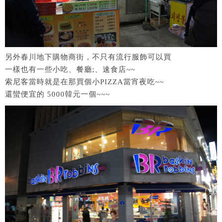
另外春川地下購物商街，不只有流行服飾可以買
一樣也有一些小吃、餐廳;、速食店~~
索尼客當時就是在那買個小PIZZA當宵夜吃~~
還蠻便宜的 5000韓元一個~~~