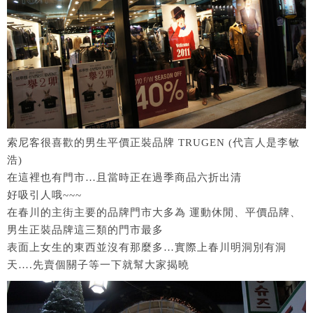
索尼客很喜歡的男生平價正裝品牌 TRUGEN (代言人是李敏
浩)
在這裡也有門市…且當時正在過季商品六折出清
好吸引人哦~~~
在春川的主街主要的品牌門市大多為 運動休閒、平價品牌、
男生正裝品牌這三類的門市最多
表面上女生的東西並沒有那麼多…實際上春川明洞別有洞
天….先賣個關子等一下就幫大家揭曉