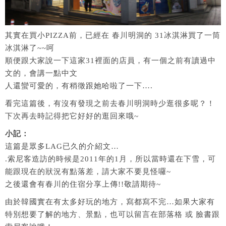
其實在買小PIZZA前，已經在 春川明洞的 31冰淇淋買了一筒
冰淇淋了~~呵
順便跟大家說一下這家31裡面的店員，有一個之前有讀過中
文的，會講一點中文
人還蠻可愛的，有稍徵跟她哈啦了一下….
看完這篇後，有沒有發現之前去春川明洞時少逛很多呢？！
下次再去時記得把它好好的逛回來哦~
小記：
這篇是眾多LAG已久的介紹文…
.索尼客造訪的時候是2011年的1月，所以當時還在下雪，可
能跟現在的狀況有點落差，請大家不要見怪囉~
之後還會有春川的住宿分享上傳!!敬請期待~
由於韓國實在有太多好玩的地方，寫都寫不完…如果大家有
特別想要了解的地方、景點，也可以留言在部落格 或 臉書跟