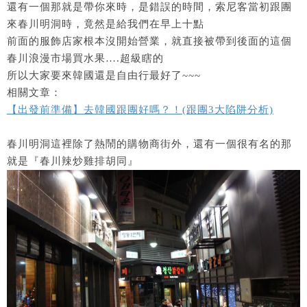
還有一個那就是帶你來時，是錯誤的時間，索尼客當初跟團
來春川明洞時，竟然是給我們在早上十點
前面的服飾店家根本沒開始營業，就直接被帶到後面的這個
春川浪漫市場買水果….超級瞎的
所以大家要來韓國還是自由行最好了~~~
相關文章：
【出發前準備】去韓國跟團好嗎？！(跟團3大陷阱分析)
春川明洞這裡除了熱鬧的購物商街外，還有一個很有名的那
就是『春川辣炒雞排胡同』