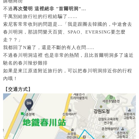
購物商街
不過
再次聲明 這裡絕非 "首爾明洞"…
千萬別給旅行社的行程給騙了……
索尼客常常收到的問題是…「我是跟團去韓國的，中途會去
春川明洞，那請問樂天百貨、SPAO、EVERSING要怎麼
走？？」
我都回了N遍了，還是不斷的有人在問…..
不過春川明洞這裡 也是非常的熱鬧，且比首爾明洞多了遠近
馳名的春川辣炒雞排
如果是來江原道附近旅行的，可以把春川明洞排近你的行程
內哦！
【交通方式】