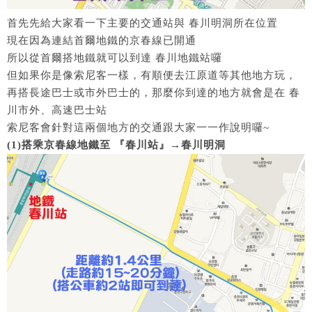
首先先給大家看一下主要的交通站與 春川明洞所在位置
現在因為連結首爾地鐵的京春線已開通
所以從首爾搭地鐵就可以到達 春川地鐵站囉
但如果你是像索尼客一樣，有順便去江原道等其他地方玩，
再搭長途巴士或市外巴士的，那麼你到達的地方就會是在 春
川市外、高速巴士站
索尼客會針對這兩個地方的交通跟大家一一作說明囉~
(1)搭乘京春線地鐵至 『春川站』→春川明洞