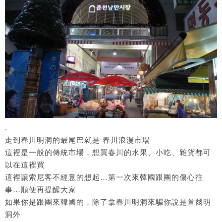
.
走到春川明洞的最尾巴就是 春川浪漫市場
這裡是一般的傳統市場，想買春川的水果、小吃、雜貨都可
以在這裡買
這裡讓索尼客不經意的想起…第一次來韓國跟團的傷心往
事…順便再提醒大家
如果你是跟團來韓國的，除了拿春川明洞來騙你說是首爾明
洞外