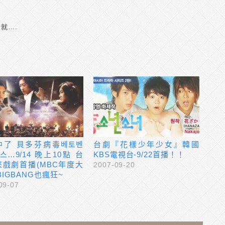
就….
中了 貝多芬病毒베토벤
台劇『花樣少年少女』韓國
스…9/14 晚上10點 台
KBS電視台-9/22首播！！
來戲劇首播(MBC年度大
2007-09-20
BIGBANG也瘋狂~
09-07