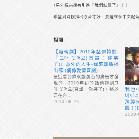
↑另外緯來還有引進『我們結婚了』！！
希望到時候播出原音才好，要是來個中文配音
相關
【瘋韓劇】2010年話題韓劇-
『그대 웃어요(直譯：你笑
了)』意外的人生-緯來即將播
出囉!(偶像愛情喜劇)
最近看到緯來戲劇台的廣告才發
現的...2010年初的話題韓劇그
我也
대 웃어요(直譯：你笑了)，終於
바이러
要在台…
灣緯
2010-09-26
戲！)
2009-