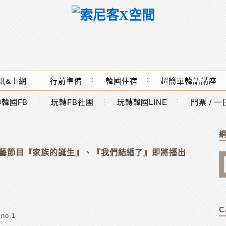
訊&上網
行前準備
韓國住宿
超簡單韓語講座
韓國FB
玩轉FB社團
玩轉韓國LINE
門票 / 
綜藝節目『家族的誕生』、『我們結緍了』即將播出
C
o.1