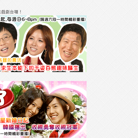
來戲劇台囉！