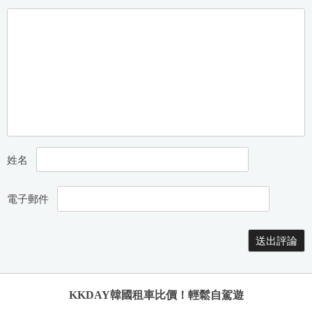
姓名
電子郵件
KKDAY韓國租車比價！輕鬆自駕遊