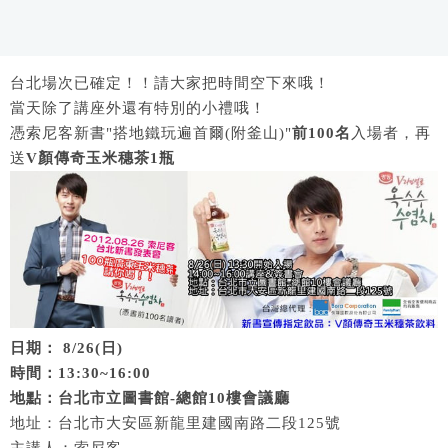
台北場次已確定！！請大家把時間空下來哦！
當天除了講座外還有特別的小禮哦！
憑索尼客新書"搭地鐵玩遍首爾(附釜山)"
前100名
入場者，再
送
V顏傳奇玉米穗茶1瓶
日期： 8/26(日)
時間：13:30~16:00
地點：台北市立圖書館-總館10樓會議廳
地址：台北市大安區新龍里建國南路二段125號