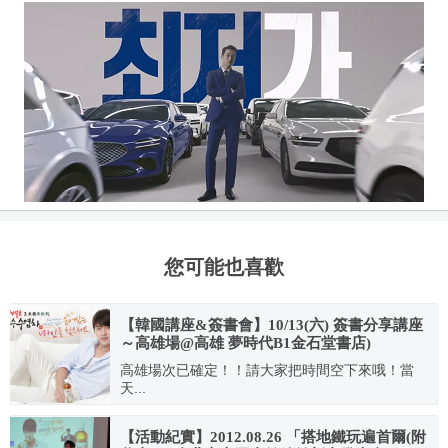
您可能也喜歡
【韓國講座&簽書會】10/13(六) 簽書分享講座
～高雄場@高雄 夢時代B1金石堂書店)
高雄場次已確定！！請大家把時間空下來哦！當
天...
2012.09.18
【活動紀實】2012.08.26 「搭地鐵玩遍首爾(附