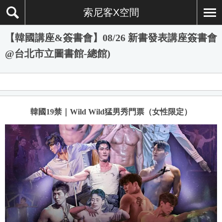
索尼客X空間
【韓國講座&簽書會】08/26 新書發表講座簽書會
@台北市立圖書館-總館)
韓國19禁｜Wild Wild猛男秀門票（女性限定）