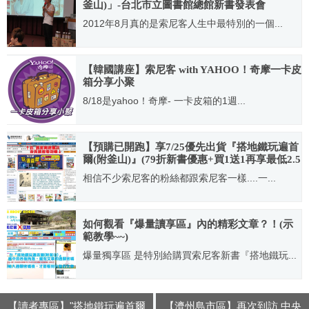
釜山)」-台北市立圖書館總館新書發表會
2012年8月真的是索尼客人生中最特別的一個...
2012.08.26
【韓國講座】索尼客 with YAHOO！奇摩一卡皮
箱分享小聚
8/18是yahoo！奇摩- 一卡皮箱的1週...
2012.06.30
【預購已開跑】享7/25優先出貨『搭地鐵玩遍首
爾(附釜山)』(79折新書優惠+買1送1再享最低2.5
折加購+電子折價卷哪裡找？！)
相信不少索尼客的粉絲都跟索尼客一樣....一...
2012.07.13
如何觀看『爆量讀享區』內的精彩文章？！(示
範教學~~)
爆量獨享區 是特別給購買索尼客新書『搭地鐵玩...
2012.07.20
【讀者專區】"搭地鐵玩遍首爾
【濟州島市區】再次到訪 中央