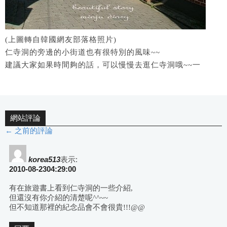
(上圖轉自韓國網友部落格照片)
仁寺洞的旁邊的小街道也有很特別的風味~~
建議大家如果時間夠的話，可以慢慢去逛仁寺洞哦~~一
網站評論
← 之前的評論
評
論
korea513
表示:
2010-08-2304:29:00
導
有在旅遊書上看到仁寺洞的一些介紹,
但還沒有你介紹的清楚呢^^~~
航
但不知道那裡的紀念品會不會很貴!!!@@