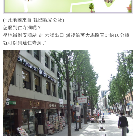
(↑此地圖來自 韓國觀光公社)
怎麼到仁寺洞呢？
坐地鐵到安國站 走 六號出口 然後沿著大馬路直走約10分鐘
就可以到達仁寺洞了