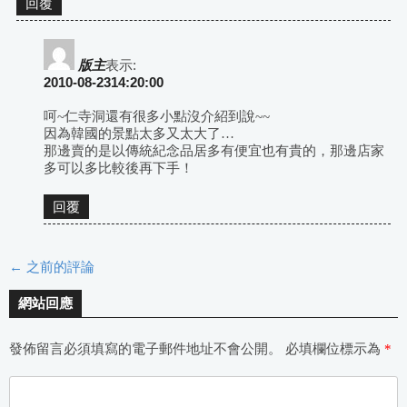
回覆
版主
表示:
2010-08-2314:20:00
呵~仁寺洞還有很多小點沒介紹到說~~
因為韓國的景點太多又太大了…
那邊賣的是以傳統紀念品居多有便宜也有貴的，那邊店家
多可以多比較後再下手！
回覆
← 之前的評論
評
網站回應
論
發佈留言必須填寫的電子郵件地址不會公開。
必填欄位標示為
*
導