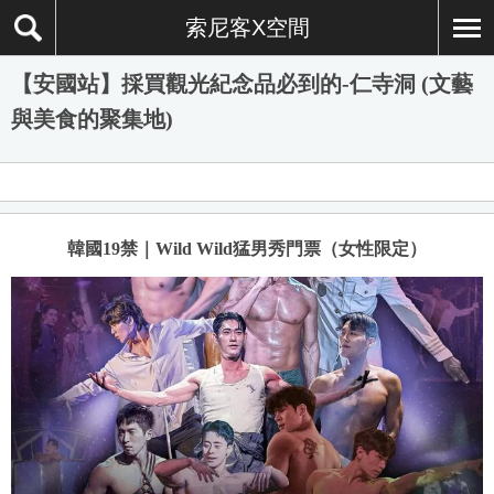
索尼客X空間
【安國站】採買觀光紀念品必到的-仁寺洞 (文藝
與美食的聚集地)
韓國19禁｜Wild Wild猛男秀門票（女性限定）