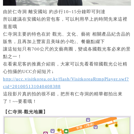
由於仁寺洞 離安國站 約步行10~15分鐘即可到達
所以建議在安國站的背包客，可以利用早上的時間先來這裡
逛逛哦
仁寺洞主要的特色在於 觀光、文化、藝術 相關產品紀含品的
販售，且再加上豐富且美味的小吃;、餐廳點綴下
讓這短短只有700公尺的文藝商圈，變成各國觀光客必來的景
點之一！
在看索尼客的推薦介紹前，大家可以先看看韓國觀光公社精
心拍攝的UCC介紹短片↓
http://ucc.visitkorea.or.kr/flash/VisitkoreaRtmpPlayer.swf?
cid=201005131040408388
這段影片真的拍的很不錯，把所有仁寺洞的精華都拍出來
了！~~要看哦！
【仁寺洞-觀光地圖】