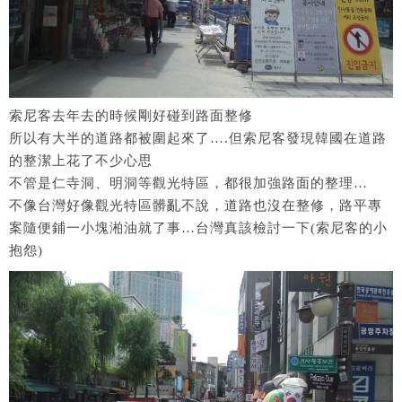
索尼客去年去的時候剛好碰到路面整修
所以有大半的道路都被圍起來了….但索尼客發現韓國在道路
的整潔上花了不少心思
不管是仁寺洞、明洞等觀光特區，都很加強路面的整理…
不像台灣好像觀光特區髒亂不說，道路也沒在整修，路平專
案隨便鋪一小塊湐油就了事…台灣真該檢討一下(索尼客的小
抱怨)