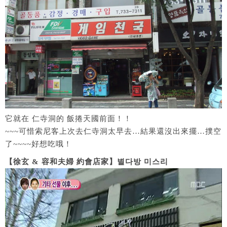
它就在 仁寺洞的 飯捲天國前面！！
~~~可惜索尼客上次去仁寺洞太早去…結果還沒出來擺…撲空
了~~~~好想吃哦！
【徐玄 & 容和夫婦 約會店家】별다방 미스리