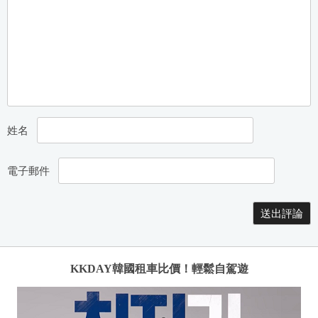
航
姓名
電子郵件
KKDAY韓國租車比價！輕鬆自駕遊