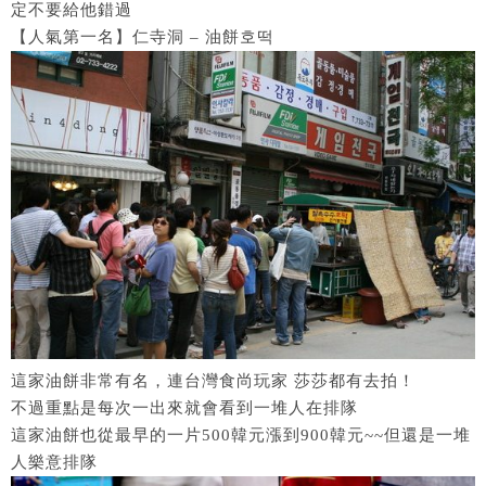
定不要給他錯過
【人氣第一名】仁寺洞 – 油餅호떡
這家油餅非常有名，連台灣食尚玩家 莎莎都有去拍！
不過重點是每次一出來就會看到一堆人在排隊
這家油餅也從最早的一片500韓元漲到900韓元~~但還是一堆
人樂意排隊