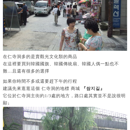
在仁寺洞多的是賣觀光文化類的商品
在這裡要買到韓國國旗、韓國傳統扇、韓國人偶一點也不
難…且還有很多的選擇
如果你時間不多或還要趕下午的行程
建議先來逛逛這個 仁寺洞的地標 商城
『쌈지길』
它位於仁寺洞主街約1/3處的地方，路口處其實並不是說很明
顯↓