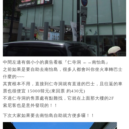
中間左邊有個小小的廣告看板『仁寺洞 ←→南怡島』
之前如果是要自助去南怡島，很多人都會叫你坐火車轉巴士
什麼的~~~
其實根本不用，直接到仁寺洞就有直達的巴士，且往返的車
票也很便宜 15000韓元(來回票 約430元)
不過仁寺洞的售票處有點難找，它就在上面那大樓的2F
索尼客也是意外發現的！！
下次大家如果要去南怡島自助就方便多囉！！