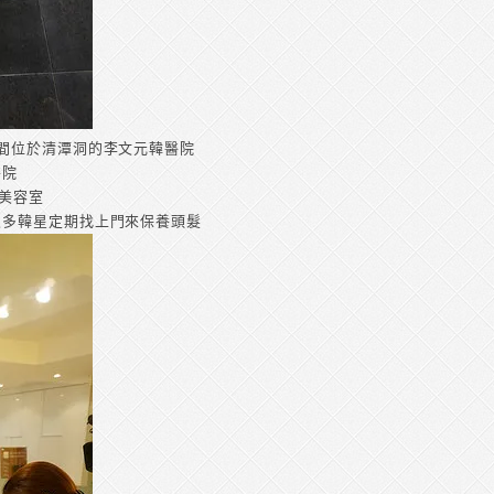
間位於清潭洞的李文元韓醫院
醫院
/美容室
很多韓星定期找上門來保養頭髮