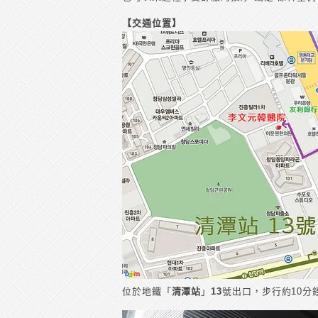
【交通位置】
位於地鐵「
清潭站
」
13
號出口，步行約10分