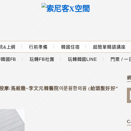
訊&上網
行前準備
韓國住宿
超簡單韓語講座
韓國FB
玩轉FB社團
玩轉韓國LINE
門票 / 
摩/馬殺雞~李文元韓醫院이문원한의원 (給頭髮好好”
C