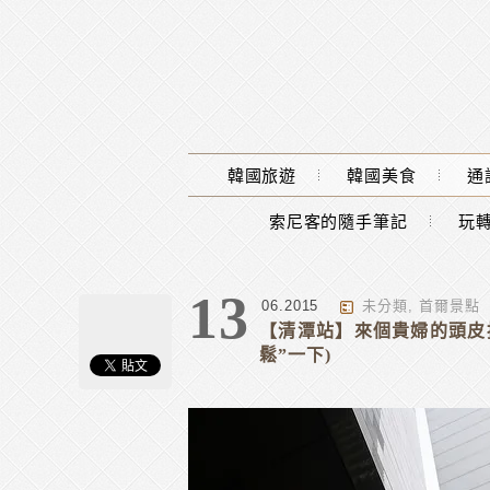
Main Menu
韓國旅遊
韓國美食
通
索尼客的隨手筆記
玩轉
13
06.2015
未分類
,
首爾景點
【清潭站】來個貴婦的頭皮按
鬆”一下)