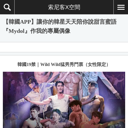
索尼客X空間
【韓國APP】讓你的韓星天天陪你說甜言蜜語
『Mydol』作我的專屬偶像
韓國19禁｜Wild Wild猛男秀門票（女性限定）