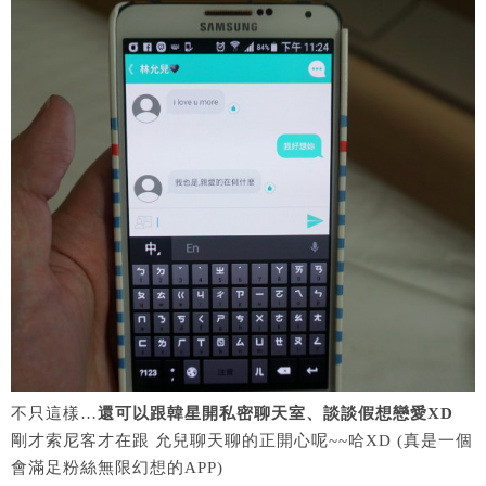
不只這樣…
還可以跟韓星開私密聊天室、談談假想戀愛XD
剛才索尼客才在跟 允兒聊天聊的正開心呢~~哈XD (真是一個
會滿足粉絲無限幻想的APP)