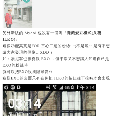
另外新版的 Mydol 也設有一個叫『
隱藏愛豆模式(又稱
ILKO)
』
這個功能其實是FOR 三心二意的粉絲~~(不是啦~~是有不想
讓大家發現的偶像…XDD )
如：索尼客也很喜歡 EXO ，但平常又不想讓人知道自己是
EXO的粉絲時
就可以把EXO設成隱藏愛豆
這樣EXO的桌面只有在你把 ILKO的按鈕往下拉時才會出現