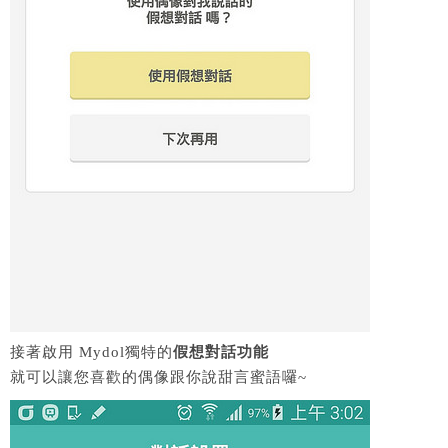
接著啟用 Mydol獨特的
假想對話功能
就可以讓您喜歡的偶像跟你說甜言蜜語囉~