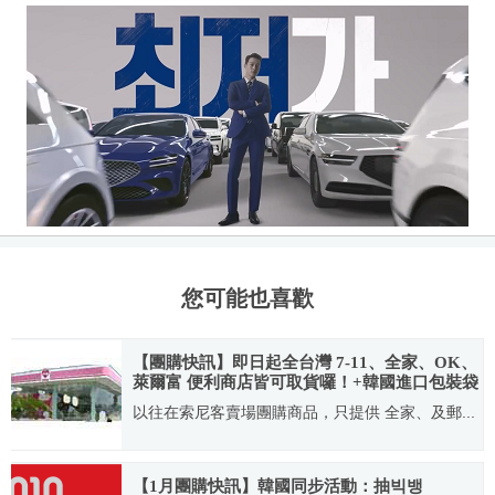
您可能也喜歡
【團購快訊】即日起全台灣 7-11、全家、OK、
萊爾富 便利商店皆可取貨囉！+韓國進口包裝袋
再升級！
以往在索尼客賣場團購商品，只提供 全家、及郵...
2010.01.28
【1月團購快訊】韓國同步活動：抽빅뱅