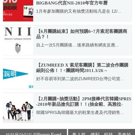
BIGBANG代言NII-2010年官方年曆
1月有參加團購的又有抽獎活動啦凡是在 12/...
2010.01.02
【6月團購結束】如何預購6~7月索尼客團購商
品？！
自上一次5月團購後....後來路續有網友反應...
2009.06.18
【ZUMREED X 索尼客團購】第二波合作團購
細則公佈！！<團購時間2011.3/26 ~
2011.4/15(僅20天)>
好不容易等到第二波的ZUMREED台灣公司貨...
2011.03.24
【2月團購+抽獎活動】2PM接棒代言韓國SPRIS
-2010年新品搶先訂購！！(抽金範、高雅拉-
SPRIS冬季寫真型錄)
韓國SPRIS為韓國最大的鞋業生產及代理銷售...
2010.01.20
브라운아이드걸Brown Eyed
集人性．便利．科技．美食於