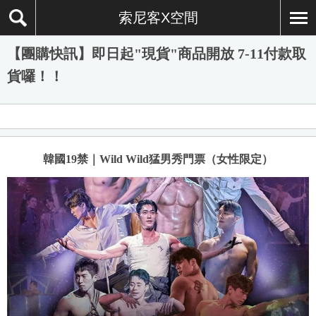
索尼客X空間
【團購快訊】即日起"現貨"商品開放 7-11付款取
貨囉！！
韓國19禁｜Wild Wild猛男秀門票（女性限定）