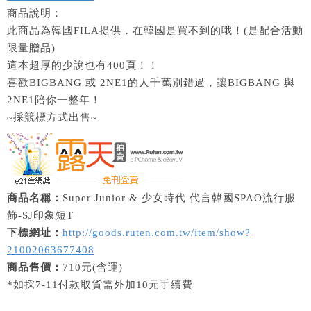
商品說明：
此商品為韓國FILA提供．在韓國是買不到的哦！(是配合活動
限量贈品)
這本超厚的少說也有400頁！！
喜歡BIGBANG 或 2NE1的人千萬別錯過，讓BIGBANG 與
2NE1陪你一整年！
~採競標方式出售~
商品名稱：
Super Junior & 少女時代 代言韓國SPAO流行服
飾-SJ印象短T
下標網址：
http://goods.ruten.com.tw/item/show?
21002063677408
商品售價：
710元(含運)
*如採7-11付款取貨需外加10元手續費