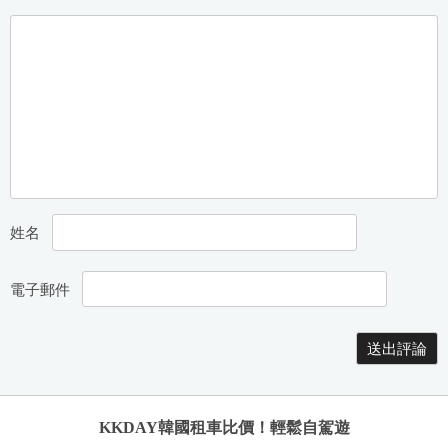
姓名
電子郵件
KKDAY韓國租車比價！輕鬆自駕遊