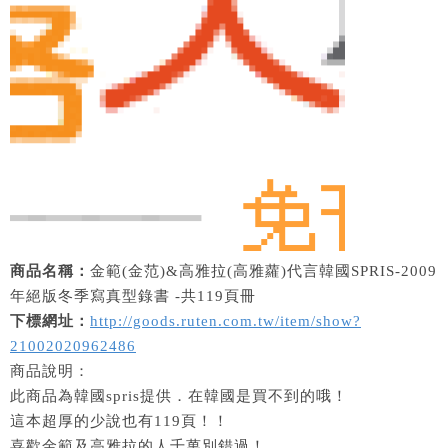
商品名稱：
金範(金范)&高雅拉(高雅蘿)代言韓國SPRIS-2009
年絕版冬季寫真型錄書 -共119頁冊
下標網址：
http://goods.ruten.com.tw/item/show?
21002020962486
商品說明：
此商品為韓國spris提供．在韓國是買不到的哦！
這本超厚的少說也有119頁！！
喜歡金範及高雅拉的人千萬別錯過！