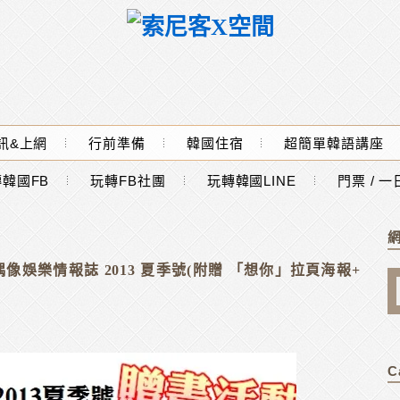
訊&上網
行前準備
韓國住宿
超簡單韓語講座
韓國FB
玩轉FB社團
玩轉韓國LINE
門票 / 
y 偶像娛樂情報誌 2013 夏季號(附贈 「想你」拉頁海報+
C