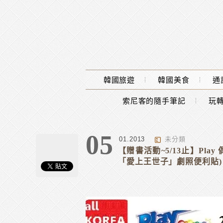
Main Menu
韓國旅遊
韓國美食
通
索尼客的隨手筆記
玩轉
05
01.2013
未分類
【贈書活動~5/13止】Pla
「愛上王世子」劇照便利貼)