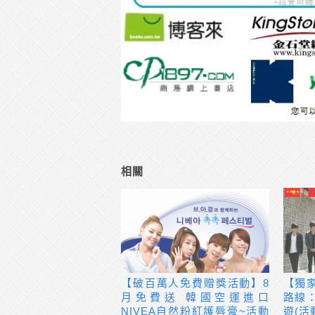
相關
【破百萬人免費贈獎活動】8
【獨
月免費送 韓國空運進口
路線
NIVEA自然粉紅護唇膏~活動
遊(活