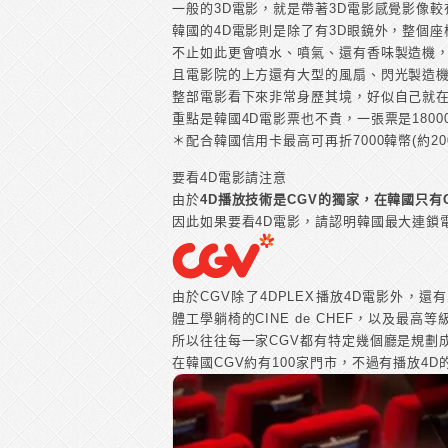
一般的3D電影，就是帶著3D電影感覺影像
韓國的4D電影則是除了有3D眼鏡外，整個
不止如此更會噴水、噴氣、還有香味製造機
且電影院的上方還有大型的風扇、閃光製造
整部電影看下來非常身歷其境，好似自己就
重點是韓國4D電影票也不貴，一張票是18000
＊配合韓國信用卡最高可再折7000韓幣(約20
要看4D電影請注意
由於
4D播放技術是CGV的獨家，在韓國只有
因此如果要看4D電影，請認明韓國最大連鎖電
由於CGV除了4DPLEX播放4D電影外，
體工學躺椅的CINE de CHEF，以及最高等
所以往往每一家CGV都有特定幾個廳是規劃
在韓國CGV約有100家門市，不過有播放4D