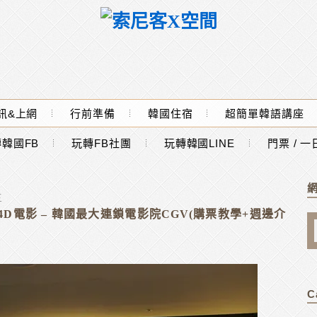
訊&上網
行前準備
韓國住宿
超簡單韓語講座
韓國FB
玩轉FB社團
玩轉韓國LINE
門票 / 
三
D電影 – 韓國最大連鎖電影院CGV(購票教學+週邊介
C