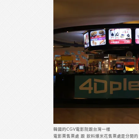
韓國的CGV電影院跟台灣一樣
電影票售票處 跟 飲料爆米花售票處是分開的