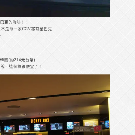
星巴克
的咖啡！！
並不是每一家CGV都有星巴克
~
韓圓(約214元台幣)
來說，這個算很便宜了！