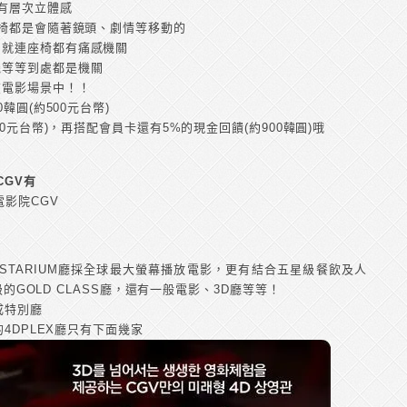
較有層次立體感
座椅都是會隨著鏡頭、劇情等移動的
，就連座椅都有痛感機關
機等等到處都是機關
在電影場景中！！
韓圓(約500元台幣)
0元台幣)，再搭配會員卡還有5%的現金回饋(約900韓圓)哦
CGV有
影院CGV
還有STARIUM廳採全球最大螢幕播放電影，更有結合五星級餐飲及人
級的GOLD CLASS廳，還有一般電影、3D廳等等！
成特別廳
的4DPLEX廳只有下面幾家