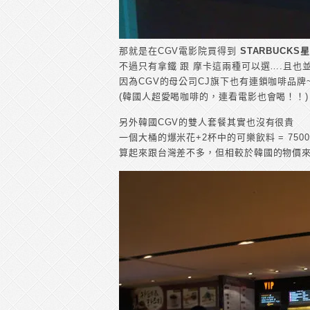
那就是在CGV電影院買得到
STARBUCKS
不過只有拿鐵 跟 摩卡這兩種可以選….且也
因為CGV的母公司CJ旗下也有連鎖咖啡品牌
(韓國人超愛喝咖啡的，連看電影也會喝！！)
另外韓國CGV的雙人套餐其實也沒有很貴
一個大桶的爆米花+2杯中的可樂飲料 = 7500
算起來跟台灣差不多，但相較於韓國的物價