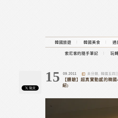
Main Menu
韓國旅遊
韓國美食
通
索尼客的隨手筆記
玩轉
15
09.2011
未分類
,
韓國五四
【體驗】超真實動感的韓國4
紹)